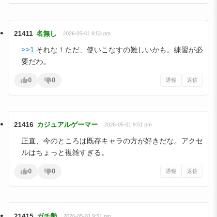
21411
名無し
2026-05-01 9:53 pm
>>1
それな！ただ、使いこなすの難しいかも。練習が必
要だわ。
0
0
通報
返信
21416
カジュアルゲーマー
2026-05-01 9:51 pm
正直、今のところは既存キャラの方が好きだな。アクセ
ルはちょっと複雑すぎる。
0
0
通報
返信
21415
ガチ勢
2026-05-01 9:51 pm