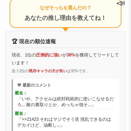
📣
なぜそっちを選んだの？
あなたの推し理由を教えてね！
🏆 現在の順位速報
現在、1位の
圧倒的に強い
が
38%
を獲得してリードして
います！
追う2位の
既存キャラの方が良い
は32%です。
💬 最新のコメント
匿名：
「いや、アクセルは絶対戦術的に使いこなせるだ
ろ... 敵の裏取りとか、めっちゃ強そ...」
匿名：
「>>21423 それはマジでそう笑 撹乱できるのは
デカイけど、油断し...」