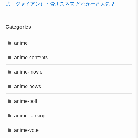
武（ジャイアン）・骨川スネ夫 どれが一番人気？
Categories
anime
anime-contents
anime-movie
anime-news
anime-poll
anime-ranking
anime-vote