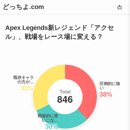
どっちよ.com
📩
Apex Legends新レジェンド「アクセ
ル」、戦場をレース場に変える？
既存キャラ
の方が…
圧倒的に強
32%
い
Total
38%
846
戦術的に使
いこな…
30%