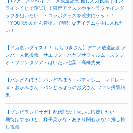
【TVアニメMAO】アニメ放送記念 推し人気投票｜オン
ラインくじで運試し！限定アクスタやキャラファイング
ラフを狙いたい！・コラボグッズを確実にゲット！
『YOURかんたん着物』で特別なアイテムを手に入れた
い！
【ドカ食いダイスキ！ もちづきさん】アニメ放送記念 メ
ンバー人気投票｜サエッタ・ハヤブサフィルム・スタジ
オ・ファンタジア・はいたい七葉・高橋丈夫
【パンどろぼう】パンどろぼう・パティシエ・マドレー
ヌ・おかみさん・パンどろぼうのお父さん ファン投票結
果
【ゾンビランドサガ】配信記念！大いに応援したい！・
期待はするけど、様子見かな・あまり関心がない 推し推
し投票