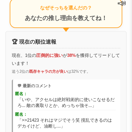
📣
なぜそっちを選んだの？
あなたの推し理由を教えてね！
🏆 現在の順位速報
現在、1位の
圧倒的に強い
が
38%
を獲得してリードして
います！
追う2位の
既存キャラの方が良い
は32%です。
💬 最新のコメント
匿名：
「いや、アクセルは絶対戦術的に使いこなせるだ
ろ... 敵の裏取りとか、めっちゃ強そ...」
匿名：
「>>21423 それはマジでそう笑 撹乱できるのは
デカイけど、油断し...」