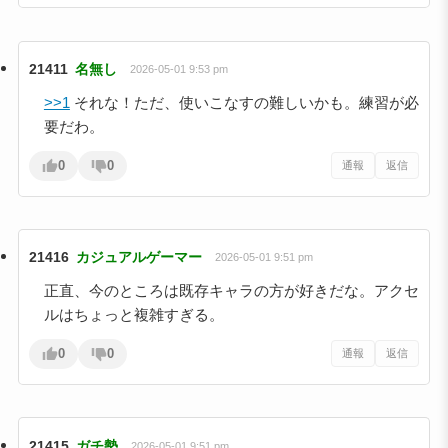
21411
名無し
2026-05-01 9:53 pm
>>1
それな！ただ、使いこなすの難しいかも。練習が必
要だわ。
0
0
通報
返信
21416
カジュアルゲーマー
2026-05-01 9:51 pm
正直、今のところは既存キャラの方が好きだな。アクセ
ルはちょっと複雑すぎる。
0
0
通報
返信
21415
ガチ勢
2026-05-01 9:51 pm