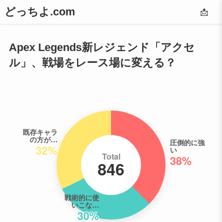
どっちよ.com
📩
Apex Legends新レジェンド「アクセ
ル」、戦場をレース場に変える？
既存キャラ
の方が…
圧倒的に強
32%
い
Total
38%
846
戦術的に使
いこな…
30%