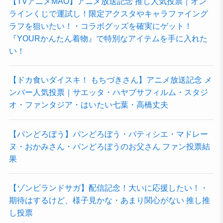
【TVアニメMAO】アニメ放送記念 推し人気投票｜オン
ラインくじで運試し！限定アクスタやキャラファイング
ラフを狙いたい！・コラボグッズを確実にゲット！
『YOURかんたん着物』で特別なアイテムを手に入れた
い！
【ドカ食いダイスキ！ もちづきさん】アニメ放送記念 メ
ンバー人気投票｜サエッタ・ハヤブサフィルム・スタジ
オ・ファンタジア・はいたい七葉・高橋丈夫
【パンどろぼう】パンどろぼう・パティシエ・マドレー
ヌ・おかみさん・パンどろぼうのお父さん ファン投票結
果
【ゾンビランドサガ】配信記念！大いに応援したい！・
期待はするけど、様子見かな・あまり関心がない 推し推
し投票