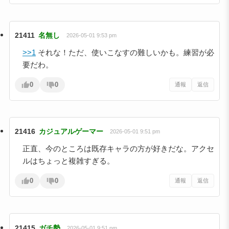
21411
名無し
2026-05-01 9:53 pm
>>1
それな！ただ、使いこなすの難しいかも。練習が必
要だわ。
0
0
通報
返信
21416
カジュアルゲーマー
2026-05-01 9:51 pm
正直、今のところは既存キャラの方が好きだな。アクセ
ルはちょっと複雑すぎる。
0
0
通報
返信
21415
ガチ勢
2026-05-01 9:51 pm