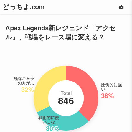
どっちよ.com
📩
Apex Legends新レジェンド「アクセ
ル」、戦場をレース場に変える？
既存キャラ
の方が…
圧倒的に強
32%
い
Total
38%
846
戦術的に使
いこな…
30%