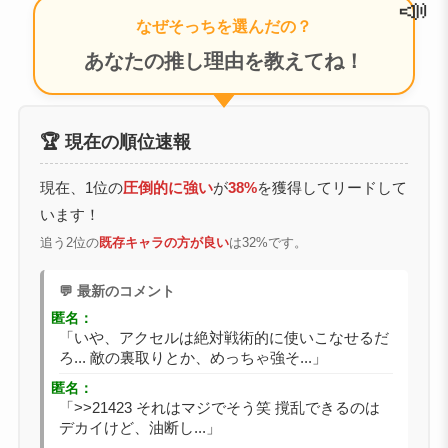
📣
なぜそっちを選んだの？
あなたの推し理由を教えてね！
🏆 現在の順位速報
現在、1位の
圧倒的に強い
が
38%
を獲得してリードして
います！
追う2位の
既存キャラの方が良い
は32%です。
💬 最新のコメント
匿名：
「いや、アクセルは絶対戦術的に使いこなせるだ
ろ... 敵の裏取りとか、めっちゃ強そ...」
匿名：
「>>21423 それはマジでそう笑 撹乱できるのは
デカイけど、油断し...」