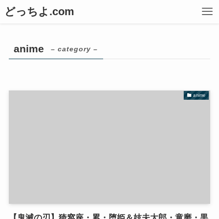
どっちよ.com
anime
– category –
anime
【鬼滅の刃】猗窩座・累・堕姫＆妓夫太郎・童磨・黒