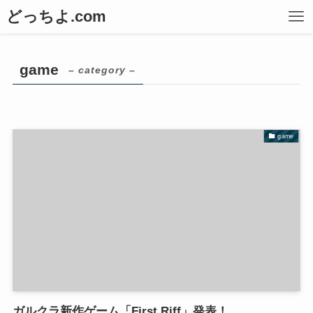
どっちよ.com
game
– category –
game
ガルクラ新作ゲーム「First Riff」発表！