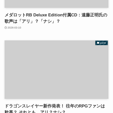
メダロットRB Deluxe Edition付属CD：遠藤正明氏の
歌声は「アリ」？「ナシ」？
2026-03-10
game
ドラゴンスレイヤー新作発表！ 往年のRPGファンは
歓喜？ それとも…アリ？ナシ？