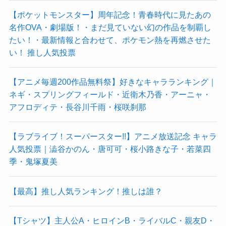
【ポケットモンスター】周年記念！青春時代に見たあの
名作OVA・劇場版！・まだ見ていない幻の作品を制覇し
たい！・最新情報と合わせて、ポケモン熱を再燃させた
い！ 推し人気投票
【アニメ毎週200作品無料祭】好きなキャラランキング｜
ネギ・スプリングフィールド・近衛木乃香・アーニャ・
アフロディテ・長谷川千雨・桜咲刹那
【ラブライブ！スーパースター!!】アニメ放送記念 キャラ
人気投票｜澁谷かのん・唐可可・桜小路きな子・若菜四
季・鬼塚夏美
【最高】推し人気ランキング！推しは誰？
【Tシャツ】主人公A・ヒロインB・ライバルC・親友D・