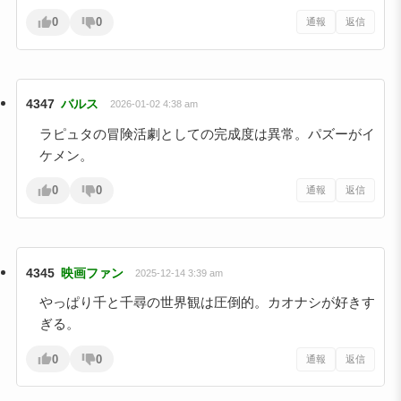
0
0
通報
返信
4347
バルス
2026-01-02 4:38 am
ラピュタの冒険活劇としての完成度は異常。パズーがイ
ケメン。
0
0
通報
返信
4345
映画ファン
2025-12-14 3:39 am
やっぱり千と千尋の世界観は圧倒的。カオナシが好きす
ぎる。
0
0
通報
返信