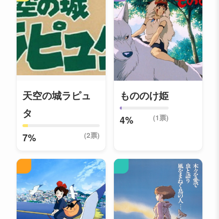
天空の城ラピュ
もののけ姫
タ
(1票)
4%
(2票)
7%