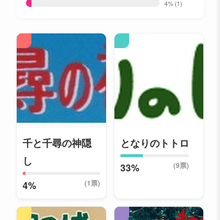
4%
(1)
千と千尋の神隠
となりのトトロ
し
(9票)
33%
(1票)
4%