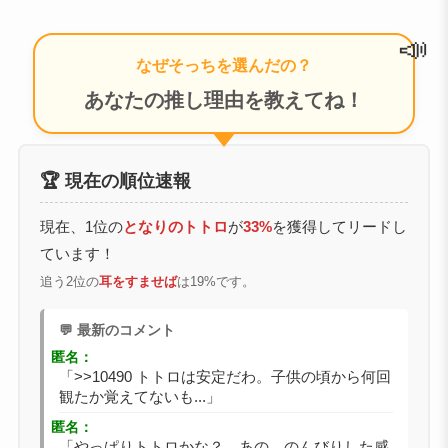
📣
なぜそっちを選んだの？
あなたの推し理由を教えてね！
🏆 現在の順位速報
現在、1位の
となりのトトロ
が
33%
を獲得してリードし
ています！
追う2位の
耳をすませば
は19%です。
💬 最新のコメント
匿名：
「>>10490 トトロは安定だわ。子供の頃から何回
観たか覚えてないも...」
匿名：
「やっぱりトトロかな？ あの、のんびりした感