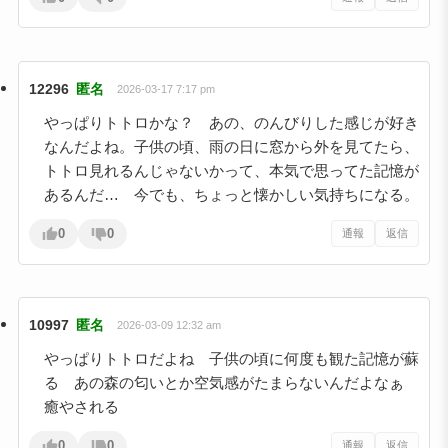
12296
匿名
2026-03-17 7:17 pm
やっぱりトトロかな？ あの、のんびりした感じが好き
なんだよね。子供の頃、雨の日に窓から外を見てたら、
トトロ見れるんじゃないかって、本気で思ってた記憶が
あるんだ… 今でも、ちょっと懐かしい気持ちになる。
0
0
通報
返信
10997
匿名
2026-03-09 12:32 am
やっぱりトトロだよね 子供の頃に何度も観た記憶が蘇
る あの森の匂いとか空気感がたまらないんだよなぁ
癒やされる
0
0
通報
返信