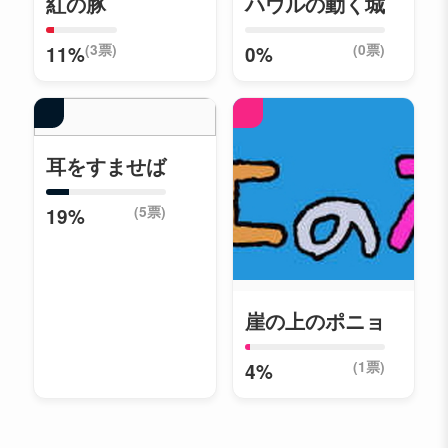
紅の豚
ハウルの動く城
(3票)
(0票)
11%
0%
耳をすませば
(5票)
19%
崖の上のポニョ
(1票)
4%