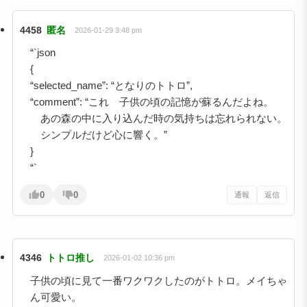
4458
匿名
2026-01-29 3:48 pm
“`json
{
“selected_name”: “となりのトトロ”,
“comment”: “これ 子供の頃の記憶が蘇るんだよね。
あの森の中に入り込んだ時の気持ちは忘れられない。
シンプルだけど心に響く。”
}
“`
0
0
通報
返信
4346
トトロ推し
2026-01-02 10:36 pm
子供の頃に見て一番ワクワクしたのがトトロ。メイちゃ
ん可愛い。