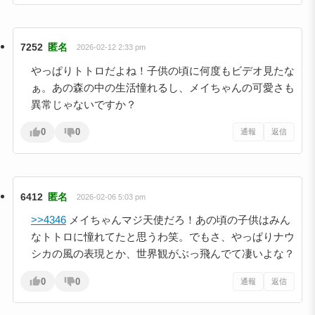
7252
匿名
2026-02-12 2:33 pm
やっぱりトトロだよね！子供の頃に何度もビデオ見たな
ぁ。あの森の中の生活憧れるし、メイちゃんの可愛さも
異常じゃないですか？
0
0
通報
返信
6412
匿名
2026-02-06 5:03 pm
>>4346
メイちゃんマジ天使だろ！あの頃の子供はみん
なトトロに憧れてたと思うわ笑。でもさ、やっぱりナウ
シカの風の表現とか、世界観がぶっ飛んでて凄いよな？
0
0
通報
返信