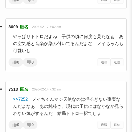
8009
匿名
2026-02-17 7:02 am
やっぱりトトロだよね 子供の頃に何度も見たなぁ あ
の空気感と音楽が染み付いてるんだよな メイちゃんも
可愛いし
0
0
通報
返信
7513
匿名
2026-02-14 7:32 am
>>7252
メイちゃんマジ天使なのは揺るぎない事実な
んだよなぁ あの純粋さ、現代の子供にはなかなか見ら
れない気がするんだ 結局トトロ一択でしょ
0
0
通報
返信