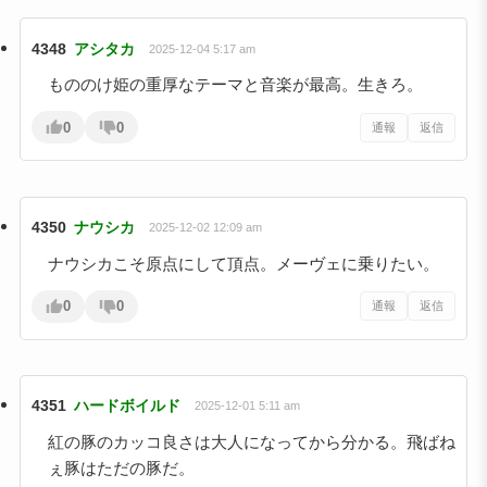
4348
アシタカ
2025-12-04 5:17 am
もののけ姫の重厚なテーマと音楽が最高。生きろ。
0
0
通報
返信
4350
ナウシカ
2025-12-02 12:09 am
ナウシカこそ原点にして頂点。メーヴェに乗りたい。
0
0
通報
返信
4351
ハードボイルド
2025-12-01 5:11 am
紅の豚のカッコ良さは大人になってから分かる。飛ばね
ぇ豚はただの豚だ。