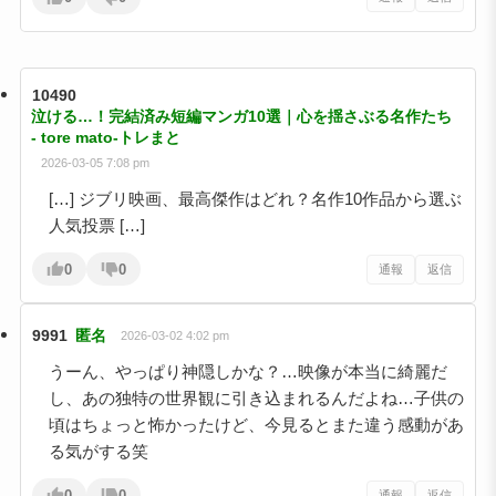
10490
泣ける…！完結済み短編マンガ10選｜心を揺さぶる名作たち
- tore mato-トレまと
2026-03-05 7:08 pm
[…] ジブリ映画、最高傑作はどれ？名作10作品から選ぶ
人気投票 […]
0
0
通報
返信
9991
匿名
2026-03-02 4:02 pm
うーん、やっぱり神隠しかな？…映像が本当に綺麗だ
し、あの独特の世界観に引き込まれるんだよね…子供の
頃はちょっと怖かったけど、今見るとまた違う感動があ
る気がする笑
0
0
通報
返信