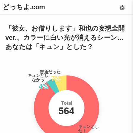
どっちよ.com
📩
「彼女、お借りします」和也の妄想全開
ver.、カラーに白い光が消えるシーン…
あなたは「キュン」とした？
普通だった
キュンとし
7%
なかっ…
4%
Total
564
キュンとし
た！