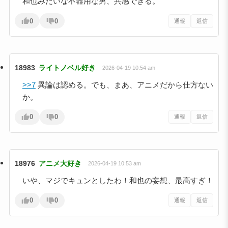
和也みたいな不器用な男、共感できる。
0
0
通報
返信
18983
ライトノベル好き
2026-04-19 10:54 am
>>7
異論は認める。でも、まあ、アニメだから仕方ない
か。
0
0
通報
返信
18976
アニメ大好き
2026-04-19 10:53 am
いや、マジでキュンとしたわ！和也の妄想、最高すぎ！
0
0
通報
返信