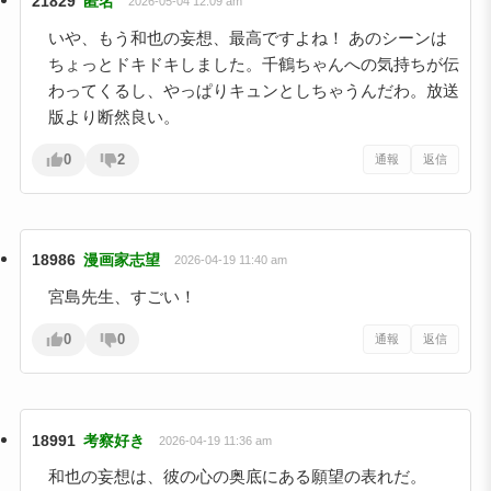
21829
匿名
2026-05-04 12:09 am
いや、もう和也の妄想、最高ですよね！ あのシーンは
ちょっとドキドキしました。千鶴ちゃんへの気持ちが伝
わってくるし、やっぱりキュンとしちゃうんだわ。放送
版より断然良い。
0
2
通報
返信
18986
漫画家志望
2026-04-19 11:40 am
宮島先生、すごい！
0
0
通報
返信
18991
考察好き
2026-04-19 11:36 am
和也の妄想は、彼の心の奥底にある願望の表れだ。