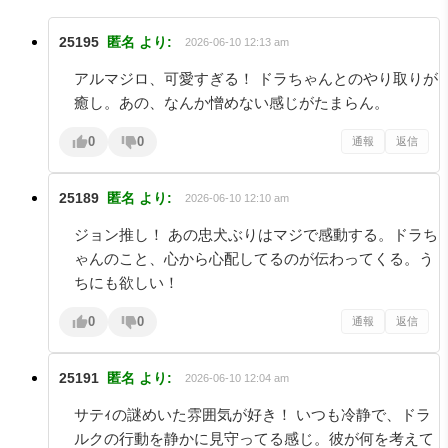
25195
匿名
より:
2026-06-10 12:13 am
アルマジロ、可愛すぎる！ ドラちゃんとのやり取りが
癒し。あの、なんか憎めない感じがたまらん。
0
0
通報
返信
25189
匿名
より:
2026-06-10 12:10 am
ジョン推し！ あの忠犬ぶりはマジで感動する。ドラち
ゃんのこと、心から心配してるのが伝わってくる。う
ちにも欲しい！
0
0
通報
返信
25191
匿名
より:
2026-06-10 12:04 am
サテｨの謎めいた雰囲気が好き！ いつも冷静で、ドラ
ルクの行動を静かに見守ってる感じ。彼が何を考えて