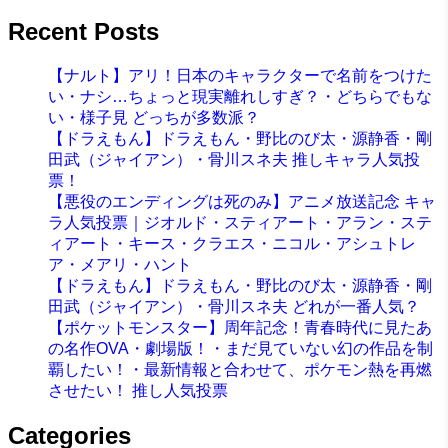
Recent Posts
【ナルト】アリ！日本のキャラクターで名前をつけた
い・ナシ…ちょっと現実離れしすぎ？・どちらでもな
い・様子見 どっちが多数派？
【ドラえもん】ドラえもん・野比のび太・源静香・剛
田武（ジャイアン）・骨川スネ夫 推しキャラ人気投
票！
【悪役のエンディングは死のみ】アニメ放送記念 キャ
ラ人気投票｜ジオルド・スティアート・アラン・ステ
ィアート・キース・クラエス・ニコル・アシュトレ
ア・メアリ・ハント
【ドラえもん】ドラえもん・野比のび太・源静香・剛
田武（ジャイアン）・骨川スネ夫 どれが一番人気？
【ポケットモンスター】周年記念！青春時代に見たあ
の名作OVA・劇場版！・まだ見ていない幻の作品を制
覇したい！・最新情報と合わせて、ポケモン熱を再燃
させたい！ 推し人気投票
Categories