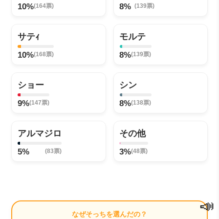
10%
8%
(164票)
(139票)
サテｨ
モルテ
10%
8%
(168票)
(139票)
ショー
シン
9%
8%
(147票)
(138票)
アルマジロ
その他
5%
3%
(83票)
(48票)
📣
なぜそっちを選んだの？