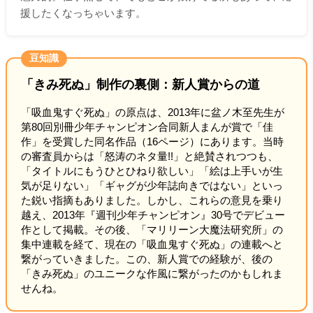
援したくなっちゃいます。
豆知識
「きみ死ぬ」制作の裏側：新人賞からの道
「吸血鬼すぐ死ぬ」の原点は、2013年に盆ノ木至先生が
第80回別冊少年チャンピオン合同新人まんが賞で「佳
作」を受賞した同名作品（16ページ）にあります。当時
の審査員からは「怒涛のネタ量!!」と絶賛されつつも、
「タイトルにもうひとひねり欲しい」「絵は上手いが生
気が足りない」「ギャグが少年誌向きではない」といっ
た鋭い指摘もありました。しかし、これらの意見を乗り
越え、2013年『週刊少年チャンピオン』30号でデビュー
作として掲載。その後、「マリリーン大魔法研究所」の
集中連載を経て、現在の「吸血鬼すぐ死ぬ」の連載へと
繋がっていきました。この、新人賞での経験が、後の
「きみ死ぬ」のユニークな作風に繋がったのかもしれま
せんね。