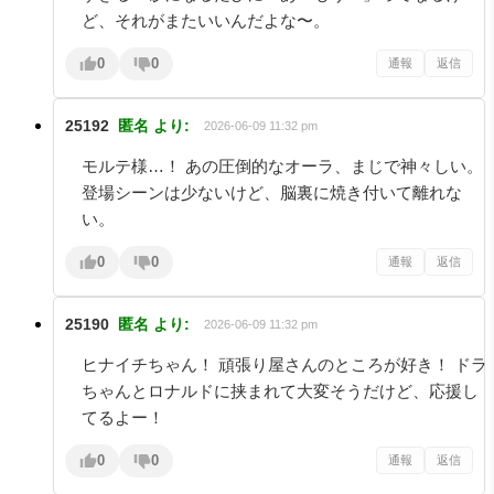
ど、それがまたいいんだよな〜。
0
0
通報
返信
25192
匿名
より:
2026-06-09 11:32 pm
モルテ様…！ あの圧倒的なオーラ、まじで神々しい。
登場シーンは少ないけど、脳裏に焼き付いて離れな
い。
0
0
通報
返信
25190
匿名
より:
2026-06-09 11:32 pm
ヒナイチちゃん！ 頑張り屋さんのところが好き！ ドラ
ちゃんとロナルドに挟まれて大変そうだけど、応援し
てるよー！
0
0
通報
返信