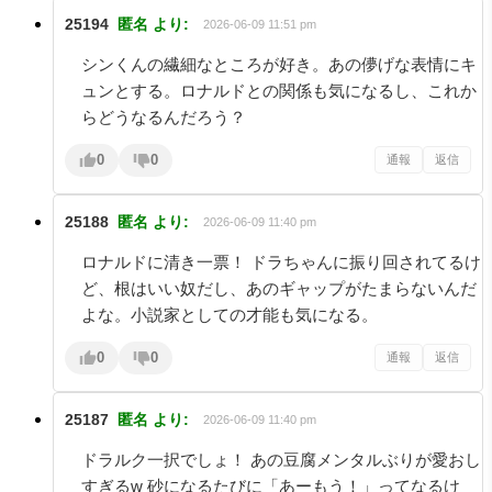
25194
匿名
より:
2026-06-09 11:51 pm
シンくんの繊細なところが好き。あの儚げな表情にキ
ュンとする。ロナルドとの関係も気になるし、これか
らどうなるんだろう？
0
0
通報
返信
25188
匿名
より:
2026-06-09 11:40 pm
ロナルドに清き一票！ ドラちゃんに振り回されてるけ
ど、根はいい奴だし、あのギャップがたまらないんだ
よな。小説家としての才能も気になる。
0
0
通報
返信
25187
匿名
より:
2026-06-09 11:40 pm
ドラルク一択でしょ！ あの豆腐メンタルぶりが愛おし
すぎるw 砂になるたびに「あーもう！」ってなるけ