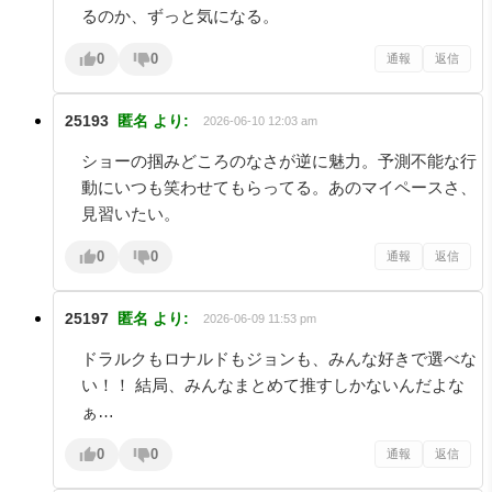
るのか、ずっと気になる。
0
0
通報
返信
25193
匿名
より:
2026-06-10 12:03 am
ショーの掴みどころのなさが逆に魅力。予測不能な行
動にいつも笑わせてもらってる。あのマイペースさ、
見習いたい。
0
0
通報
返信
25197
匿名
より:
2026-06-09 11:53 pm
ドラルクもロナルドもジョンも、みんな好きで選べな
い！！ 結局、みんなまとめて推すしかないんだよな
ぁ…
0
0
通報
返信