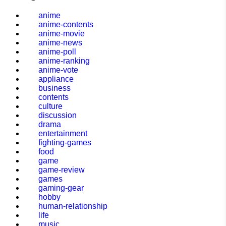
anime
anime-contents
anime-movie
anime-news
anime-poll
anime-ranking
anime-vote
appliance
business
contents
culture
discussion
drama
entertainment
fighting-games
food
game
game-review
games
gaming-gear
hobby
human-relationship
life
music