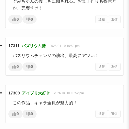
ぐみちゃんの優しさに癒される。お菓子作りも得意と
か、完璧すぎ！
0
0
通報
返信
17311
バズリウム勢
2026-04-10 10:52 pm
バズリウムチェンジの演出、最高にアツい！
0
0
通報
返信
17309
アイプリ大好き
2026-04-10 10:52 pm
この作品、キャラ全員が魅力的！
0
0
通報
返信