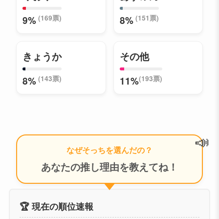
(169票)
(151票)
9%
8%
きょうか
その他
(143票)
(193票)
8%
11%
📣
なぜそっちを選んだの？
あなたの推し理由を教えてね！
🏆 現在の順位速報