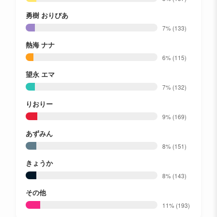
勇樹 おりびあ
7%
(133)
熱海 ナナ
6%
(115)
望永 エマ
7%
(132)
りおりー
9%
(169)
あずみん
8%
(151)
きょうか
8%
(143)
その他
11%
(193)