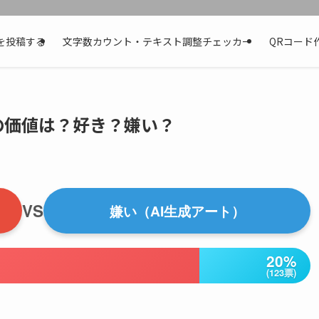
を投稿する
文字数カウント・テキスト調整チェッカー
QRコード
の価値は？好き？嫌い？
VS
嫌い（AI生成アート）
20%
(123票)