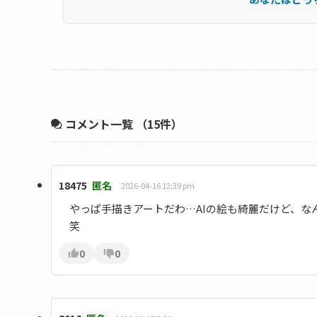
コメント一覧
（15件）
18475
匿名
2026-04-16 12:39 pm
やっぱ手描きアートだわ…AIの絵も綺麗だけど、
笑
0
0