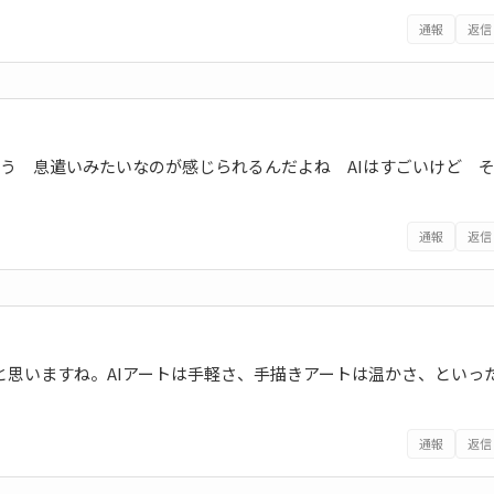
通報
返信
 息遣いみたいなのが感じられるんだよね AIはすごいけど 
通報
返信
と思いますね。AIアートは手軽さ、手描きアートは温かさ、といっ
通報
返信