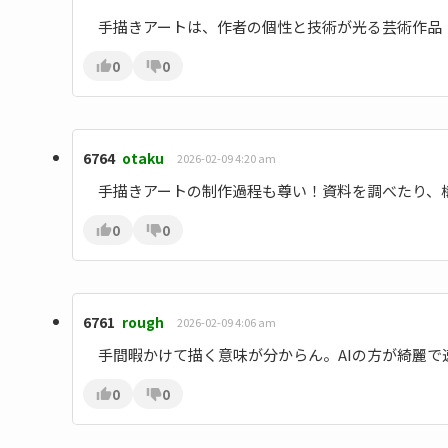
手描きアートは、作者の個性と技術が光る芸術作品！
0
0
6764
otaku
2026-02-09 4:20 am
手描きアートの制作過程も尊い！資料を調べたり、
0
0
6761
rough
2026-02-09 4:06 am
手間暇かけて描く意味が分からん。AIの方が綺麗で
0
0