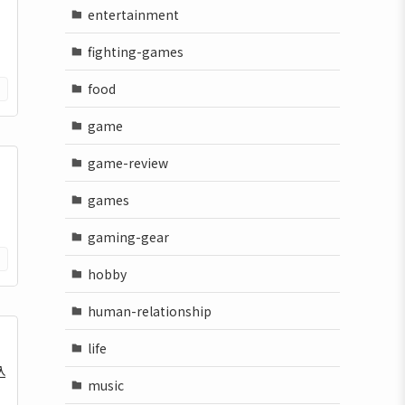
entertainment
り
fighting-games
food
game
game-review
games
gaming-gear
hobby
human-relationship
life
込
music