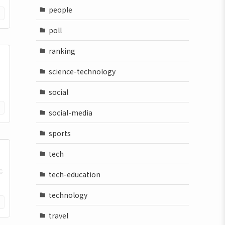
people
poll
ranking
science-technology
そ
social
social-media
sports
tech
た
tech-education
technology
travel