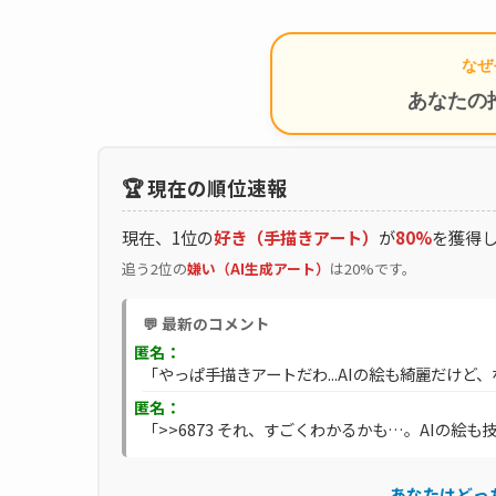
なぜ
あなたの
🏆 現在の順位速報
現在、1位の
好き（手描きアート）
が
80%
を獲得
追う2位の
嫌い（AI生成アート）
は20%です。
💬 最新のコメント
匿名：
「やっぱ手描きアートだわ...AIの絵も綺麗だけど、
匿名：
「>>6873 それ、すごくわかるかも…。AIの絵も
あなたはどっ