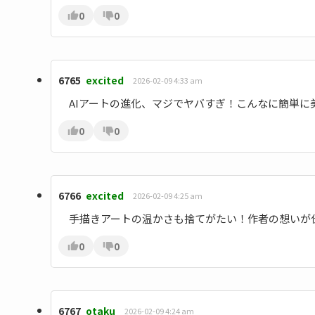
0
0
6765
excited
2026-02-09 4:33 am
AIアートの進化、マジでヤバすぎ！こんなに簡単
0
0
6766
excited
2026-02-09 4:25 am
手描きアートの温かさも捨てがたい！作者の想いが
0
0
6767
otaku
2026-02-09 4:24 am