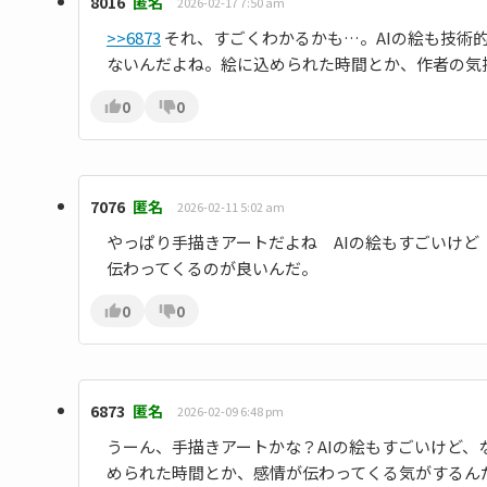
8016
匿名
2026-02-17 7:50 am
>>6873
それ、すごくわかるかも…。AIの絵も技術
ないんだよね。絵に込められた時間とか、作者の気
0
0
7076
匿名
2026-02-11 5:02 am
やっぱり手描きアートだよね AIの絵もすごいけ
伝わってくるのが良いんだ。
0
0
6873
匿名
2026-02-09 6:48 pm
うーん、手描きアートかな？AIの絵もすごいけど
められた時間とか、感情が伝わってくる気がするん