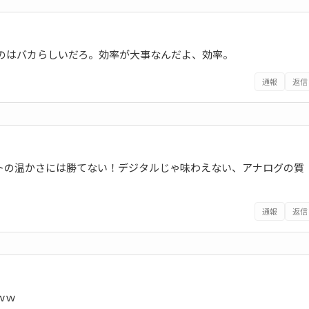
るのはバカらしいだろ。効率が大事なんだよ、効率。
通報
返信
ートの温かさには勝てない！デジタルじゃ味わえない、アナログの質
通報
返信
ｗｗ