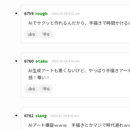
6759
rough
2026-02-09 4:51 am
AIでサクッと作れるんだから、手描きで時間かけ
0
0
6760
otaku
2026-02-09 4:43 am
AI生成アートも悪くないけど、やっぱり手描きア
感！尊い！
0
0
6762
slang
2026-02-09 4:42 am
AIアート爆誕ｗｗｗ 手描きとかマジで時代遅れｗ