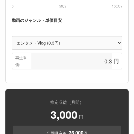
0
50万
100万+
動画のジャンル・単価目安
再生単
円
価:
推定収益（月間）
3,000
円
36,000
年間見込み:
円