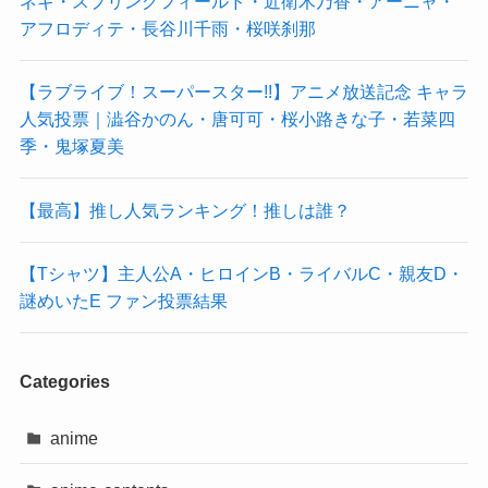
ネギ・スプリングフィールド・近衛木乃香・アーニャ・
アフロディテ・長谷川千雨・桜咲刹那
【ラブライブ！スーパースター!!】アニメ放送記念 キャラ
人気投票｜澁谷かのん・唐可可・桜小路きな子・若菜四
季・鬼塚夏美
【最高】推し人気ランキング！推しは誰？
【Tシャツ】主人公A・ヒロインB・ライバルC・親友D・
謎めいたE ファン投票結果
Categories
anime