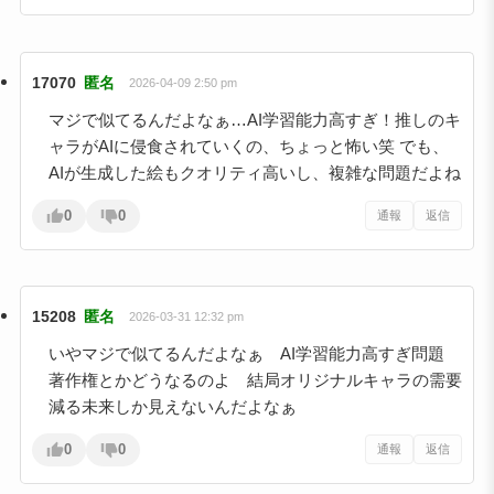
17070
匿名
2026-04-09 2:50 pm
マジで似てるんだよなぁ…AI学習能力高すぎ！推しのキ
ャラがAIに侵食されていくの、ちょっと怖い笑 でも、
AIが生成した絵もクオリティ高いし、複雑な問題だよね
0
0
通報
返信
15208
匿名
2026-03-31 12:32 pm
いやマジで似てるんだよなぁ AI学習能力高すぎ問題
著作権とかどうなるのよ 結局オリジナルキャラの需要
減る未来しか見えないんだよなぁ
0
0
通報
返信