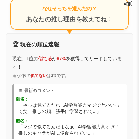
📣
なぜそっちを選んだの？
あなたの推し理由を教えてね！
🏆 現在の順位速報
現在、1位の
似てる
が
97%
を獲得してリードしていま
す！
追う2位の
似てない
は3%です。
💬 最新のコメント
匿名：
「やっぱ似てるだわ...AI学習能力マジでヤバいっ
て笑 推しの顔、勝手に学習されて...」
匿名：
「マジで似てるんだよなぁ...AI学習能力高すぎ！
推しのキャラがAIに侵食されてい...」