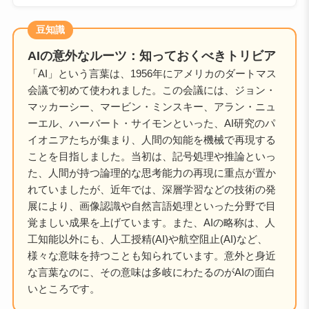
豆知識
AIの意外なルーツ：知っておくべきトリビア
「AI」という言葉は、1956年にアメリカのダートマス
会議で初めて使われました。この会議には、ジョン・
マッカーシー、マービン・ミンスキー、アラン・ニュ
ーエル、ハーバート・サイモンといった、AI研究のパ
イオニアたちが集まり、人間の知能を機械で再現する
ことを目指しました。当初は、記号処理や推論といっ
た、人間が持つ論理的な思考能力の再現に重点が置か
れていましたが、近年では、深層学習などの技術の発
展により、画像認識や自然言語処理といった分野で目
覚ましい成果を上げています。また、AIの略称は、人
工知能以外にも、人工授精(AI)や航空阻止(AI)など、
様々な意味を持つことも知られています。意外と身近
な言葉なのに、その意味は多岐にわたるのがAIの面白
いところです。