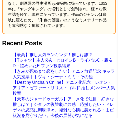
なく、劇画調の歴史漫画も積極的に扱っています。1993
年に『ヤングキング』の増刊として創刊され、様々な派
生誌を経て、現在に至っています。作品のジャンルは多
岐に渡るため、『朱色の仮面』のようなミステリー作品
も違和感なく掲載されています。
Recent Posts
【最高】推し人気ランキング！推しは誰？
【Tシャツ】主人公A・ヒロインB・ライバルC・親友
D・謎めいたE ファン投票結果
【きみが死ぬまで恋をしたい】アニメ放送記念 キャラ
人気投票｜トツキ・シーナ・ミミ・その他
【Destiny Unchain Online】アニメ化記念！レオン・
アリア・ゼファー・リリス・ゴルド 推しメンバー人気
投票
【天幕のジャードゥーガル】アニメ化で注目！好きな
推しは？｜シタラの復讐劇に共感！応援したい・ドレ
ゲネの思惑に興味津々。複雑な心情に惹かれる・まだ
状況を見守りたい。今後の展開が気になる