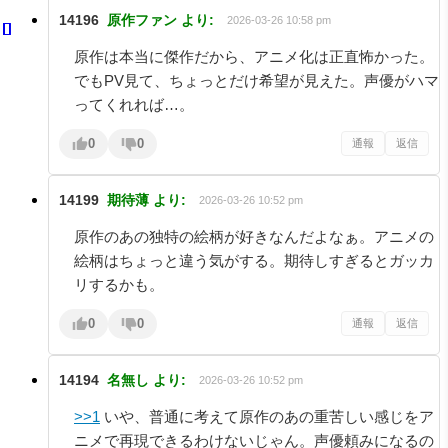
14196
原作ファン
より:
2026-03-26 10:58 pm
原作は本当に傑作だから、アニメ化は正直怖かった。
でもPV見て、ちょっとだけ希望が見えた。声優がハマ
ってくれれば…。
0
0
通報
返信
14199
期待薄
より:
2026-03-26 10:52 pm
原作のあの独特の絵柄が好きなんだよなぁ。アニメの
絵柄はちょっと違う気がする。期待しすぎるとガッカ
リするかも。
0
0
通報
返信
14194
名無し
より:
2026-03-26 10:52 pm
>>1
いや、普通に考えて原作のあの重苦しい感じをア
ニメで再現できるわけないじゃん。声優頼みになるの