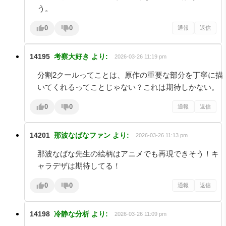
う。
0
0
通報
返信
14195
考察大好き
より:
2026-03-26 11:19 pm
分割2クールってことは、原作の重要な部分を丁寧に描
いてくれるってことじゃない？これは期待しかない。
0
0
通報
返信
14201
那波なばなファン
より:
2026-03-26 11:13 pm
那波なばな先生の絵柄はアニメでも再現できそう！キ
ャラデザは期待してる！
0
0
通報
返信
14198
冷静な分析
より:
2026-03-26 11:09 pm