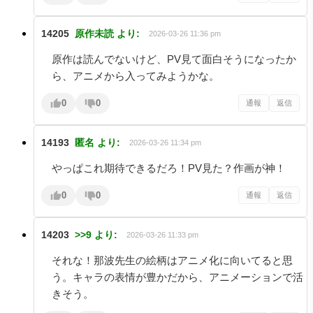
14205
原作未読
より:
2026-03-26 11:36 pm
原作は読んでないけど、PV見て面白そうになったか
ら、アニメから入ってみようかな。
0
0
通報
返信
14193
匿名
より:
2026-03-26 11:34 pm
やっぱこれ期待できるだろ！PV見た？作画が神！
0
0
通報
返信
14203
>>9
より:
2026-03-26 11:33 pm
それな！那波先生の絵柄はアニメ化に向いてると思
う。キャラの表情が豊かだから、アニメーションで活
きそう。