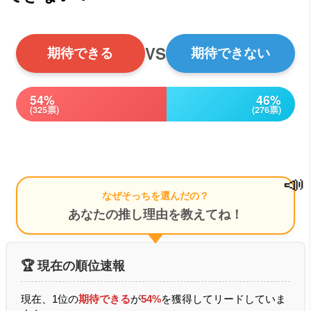
VS
期待できる
期待できない
54%
46%
(325票)
(276票)
📣
なぜそっちを選んだの？
あなたの推し理由を教えてね！
🏆 現在の順位速報
現在、1位の
期待できる
が
54%
を獲得してリードしていま