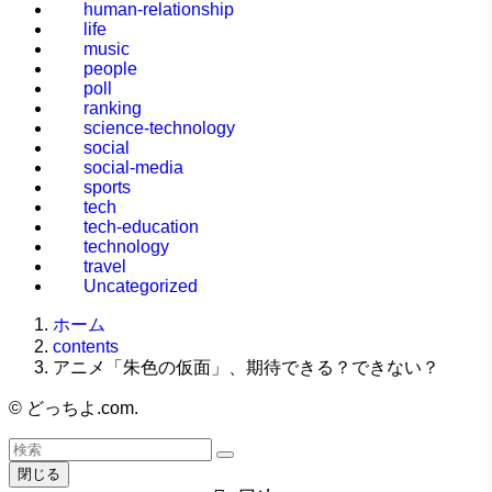
human-relationship
life
music
people
poll
ranking
science-technology
social
social-media
sports
tech
tech-education
technology
travel
Uncategorized
ホーム
contents
アニメ「朱色の仮面」、期待できる？できない？
©
どっちよ.com.
閉じる