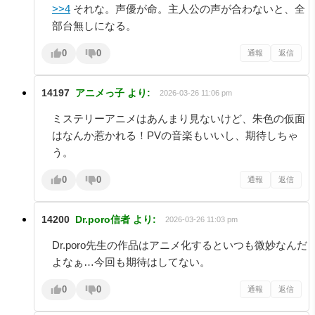
>>4
それな。声優が命。主人公の声が合わないと、全
部台無しになる。
0
0
通報
返信
14197
アニメっ子
より:
2026-03-26 11:06 pm
ミステリーアニメはあんまり見ないけど、朱色の仮面
はなんか惹かれる！PVの音楽もいいし、期待しちゃ
う。
0
0
通報
返信
14200
Dr.poro信者
より:
2026-03-26 11:03 pm
Dr.poro先生の作品はアニメ化するといつも微妙なんだ
よなぁ…今回も期待はしてない。
0
0
通報
返信