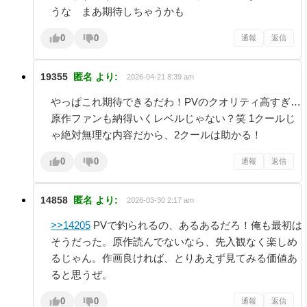
うな まあ期待しちゃうかも
0
0
通報
返信
19355
匿名
より:
2026-04-21 8:39 am
やっぱこれ期待できるだわ！PVのクオリティ高すぎ…
原作ファンも納得いくレベルじゃない？笑 1クールじ
ゃ絶対無理な内容だから、2クールは助かる！
0
0
通報
返信
14858
匿名
より:
2026-03-30 2:17 am
>>14205
PVで釣られるの、あるあるだろ！俺も最初は
そうだった。原作読んでないなら、先入観なく楽しめ
るじゃん。作画良ければ、とりあえず見てみる価値あ
ると思うぜ。
0
0
通報
返信