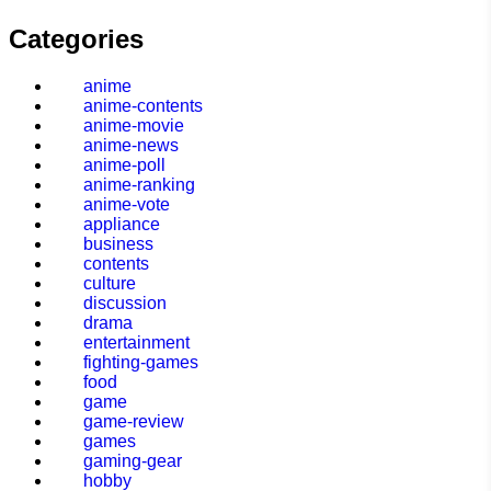
Categories
anime
anime-contents
anime-movie
anime-news
anime-poll
anime-ranking
anime-vote
appliance
business
contents
culture
discussion
drama
entertainment
fighting-games
food
game
game-review
games
gaming-gear
hobby