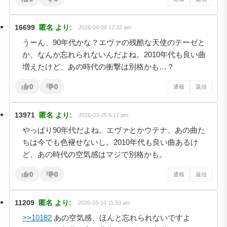
16699
匿名
より:
2026-04-08 12:32 am
うーん、90年代かな？エヴァの残酷な天使のテーゼと
か、なんか忘れられないんだよね。2010年代も良い曲
増えたけど、あの時代の衝撃は別格かも…？
0
0
通報
返信
13971
匿名
より:
2026-03-25 6:17 pm
やっぱり90年代だよね。エヴァとかウテナ、あの曲た
ちは今でも色褪せないし。2010年代も良い曲あるけ
ど、あの時代の空気感はマジで別格かも。
0
0
通報
返信
11209
匿名
より:
2026-03-10 11:50 am
>>10182
あの空気感、ほんと忘れられないですよ