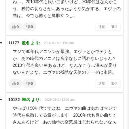
ね…。2010年代も良い曲多いけど、90年代はなんかこ
う、独特の切なさが…あったような気がする。エヴァの
曲は、今でも聴くと鳥肌立つし。
0
0
通報
返信
11177
匿名
より:
2026-03-10 11:06 am
マジで90年代アニソンが最強。エヴァとかウテナと
か、あの時代のアニメは音楽なしに語れないじゃん？
2010年代も良い曲あるけど、なんかこう…深みが足り
ないんだよな。エヴァの残酷な天使のテーゼは永遠。
0
0
通報
返信
10182
匿名
より:
2026-03-04 12:32 am
やっぱり90年代ですよね エヴァの曲はあれはマジで
時代を象徴してる気がします 2010年代も良い曲たく
さんあるけど あの独特の空気感は忘れられないなぁ