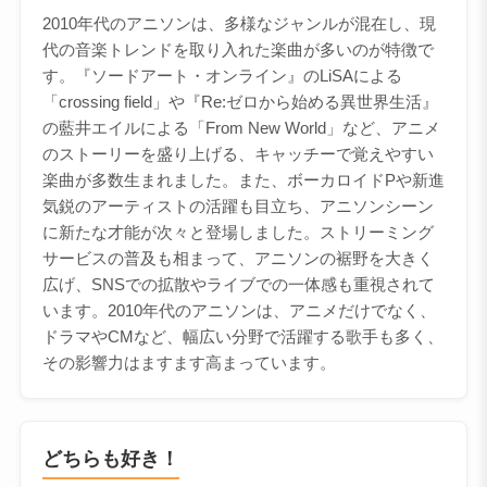
2010年代のアニソンは、多様なジャンルが混在し、現
代の音楽トレンドを取り入れた楽曲が多いのが特徴で
す。『ソードアート・オンライン』のLiSAによる
「crossing field」や『Re:ゼロから始める異世界生活』
の藍井エイルによる「From New World」など、アニメ
のストーリーを盛り上げる、キャッチーで覚えやすい
楽曲が多数生まれました。また、ボーカロイドPや新進
気鋭のアーティストの活躍も目立ち、アニソンシーン
に新たな才能が次々と登場しました。ストリーミング
サービスの普及も相まって、アニソンの裾野を大きく
広げ、SNSでの拡散やライブでの一体感も重視されて
います。2010年代のアニソンは、アニメだけでなく、
ドラマやCMなど、幅広い分野で活躍する歌手も多く、
その影響力はますます高まっています。
どちらも好き！