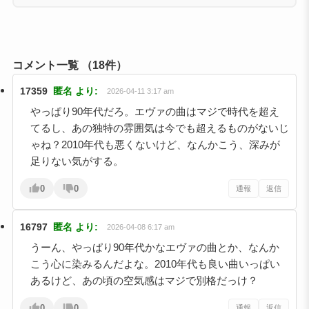
コメント一覧
（18件）
17359
匿名
より:
2026-04-11 3:17 am
やっぱり90年代だろ。エヴァの曲はマジで時代を超え
てるし、あの独特の雰囲気は今でも超えるものがないじ
ゃね？2010年代も悪くないけど、なんかこう、深みが
足りない気がする。
0
0
通報
返信
16797
匿名
より:
2026-04-08 6:17 am
うーん、やっぱり90年代かなエヴァの曲とか、なんか
こう心に染みるんだよな。2010年代も良い曲いっぱい
あるけど、あの頃の空気感はマジで別格だっけ？
0
0
通報
返信