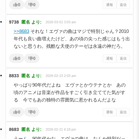
0
0
通報
返信
9738
匿名
より:
2026-03-01 3:03 am
>>8683
それな！エヴァの曲はマジで特別じゃん？2010
年代も良い曲増えたけど、あの頃の尖った感じはもう出
ないと思うわ。残酷な天使のテーゼは永遠の神だろ。
0
0
通報
返信
8833
匿名
より:
2026-02-23 2:03 am
やっぱり90年代だよね エヴァとかウテナとか あの
頃のアニメは音楽が作品をすごく引き立ててた気がす
る 今でもあの独特の雰囲気に惹かれるんだよな
0
0
通報
返信
8683
匿名
より:
2026-02-21 6:18 pm
うーん、90年代かな…エヴァの曲は、なんか特別だっ