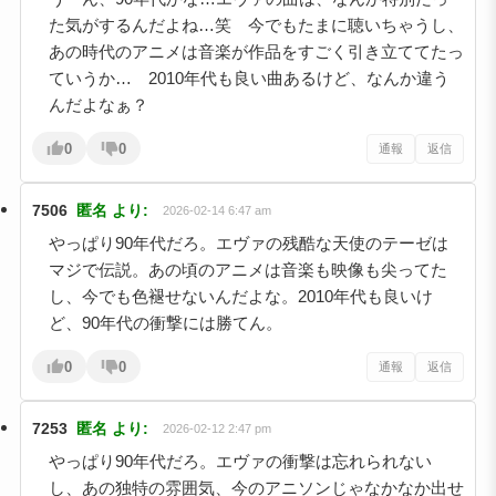
た気がするんだよね…笑 今でもたまに聴いちゃうし、
あの時代のアニメは音楽が作品をすごく引き立ててたっ
ていうか… 2010年代も良い曲あるけど、なんか違う
んだよなぁ？
0
0
通報
返信
7506
匿名
より:
2026-02-14 6:47 am
やっぱり90年代だろ。エヴァの残酷な天使のテーゼは
マジで伝説。あの頃のアニメは音楽も映像も尖ってた
し、今でも色褪せないんだよな。2010年代も良いけ
ど、90年代の衝撃には勝てん。
0
0
通報
返信
7253
匿名
より:
2026-02-12 2:47 pm
やっぱり90年代だろ。エヴァの衝撃は忘れられない
し、あの独特の雰囲気、今のアニソンじゃなかなか出せ