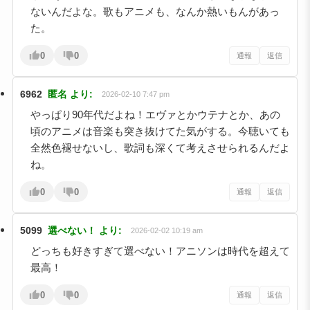
ないんだよな。歌もアニメも、なんか熱いもんがあっ
た。
0
0
通報
返信
6962
匿名
より:
2026-02-10 7:47 pm
やっぱり90年代だよね！エヴァとかウテナとか、あの
頃のアニメは音楽も突き抜けてた気がする。今聴いても
全然色褪せないし、歌詞も深くて考えさせられるんだよ
ね。
0
0
通報
返信
5099
選べない！
より:
2026-02-02 10:19 am
どっちも好きすぎて選べない！アニソンは時代を超えて
最高！
0
0
通報
返信