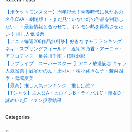
【ポケットモンスター】周年記念！青春時代に見たあの
名作OVA・劇場版！・まだ見ていない幻の作品を制覇し
たい！・最新情報と合わせて、ポケモン熱を再燃させた
い！ 推し人気投票
【アニメ毎週200作品無料祭】好きなキャラランキング｜
ネギ・スプリングフィールド・近衛木乃香・アーニャ・
アフロディテ・長谷川千雨・桜咲刹那
【ラブライブ！スーパースター!!】アニメ放送記念 キャラ
人気投票｜澁谷かのん・唐可可・桜小路きな子・若菜四
季・鬼塚夏美
【最高】推し人気ランキング！推しは誰？
【Tシャツ】主人公A・ヒロインB・ライバルC・親友D・
謎めいたE ファン投票結果
Categories