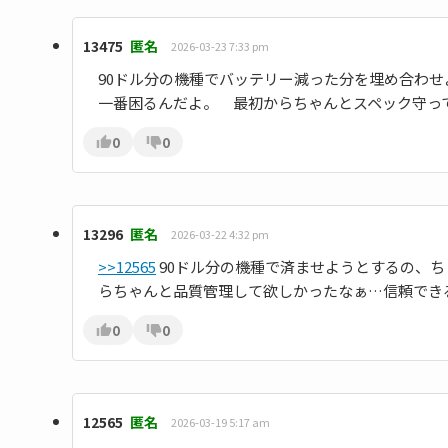
13475
匿名
2026-03-23 7:33 pm
90ドル分の機種でバッテリー減った分を埋め合わ
一番困るんだよ。 最初からちゃんとスペック守っ
0
0
13296
匿名
2026-03-22 4:32 pm
>>12565
90ドル分の機種で済ませようとするの、ち
らちゃんと品質管理して欲しかったなぁ…信頼でき
0
0
12565
匿名
2026-03-19 5:17 am