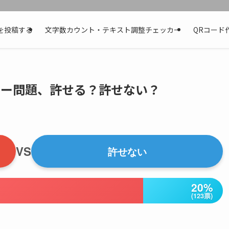
を投稿する
文字数カウント・テキスト調整チェッカー
QRコード
のバッテリー問題、許せる？許せない？
VS
許せない
20%
(123票)