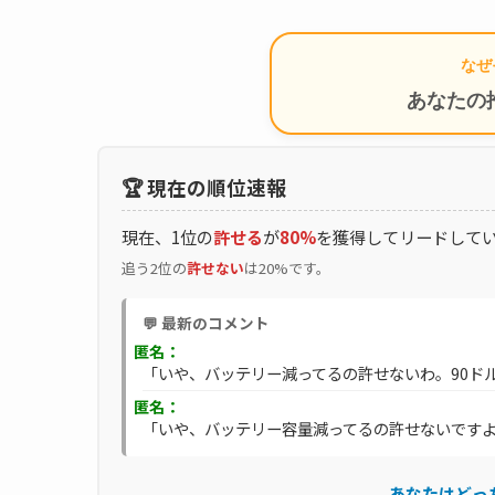
なぜ
あなたの
🏆 現在の順位速報
現在、1位の
許せる
が
80%
を獲得してリードして
追う2位の
許せない
は20%です。
💬 最新のコメント
匿名：
「いや、バッテリー減ってるの許せないわ。90ドル
匿名：
「いや、バッテリー容量減ってるの許せないですよね
あなたはどっ