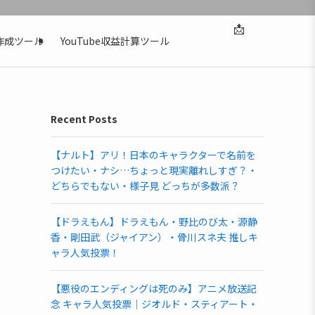
📩
作成ツール
YouTube収益計算ツール
Recent Posts
【ナルト】アリ！日本のキャラクターで名前を
つけたい・ナシ…ちょっと現実離れしすぎ？・
どちらでもない・様子見 どっちが多数派？
【ドラえもん】ドラえもん・野比のび太・源静
香・剛田武（ジャイアン）・骨川スネ夫 推しキ
ャラ人気投票！
【悪役のエンディングは死のみ】アニメ放送記
念 キャラ人気投票｜ジオルド・スティアート・