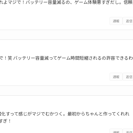
作れよマジで！バッテリー容量減るの、ゲーム体験悪すぎだし。信頼
通報
返信
で！笑 バッテリー容量減ってゲーム時間短縮されるの許容できるわ
通報
返信
魔化すって感じがマジでむかつく。最初からちゃんと作ってくれれ
すぎ！
通報
返信