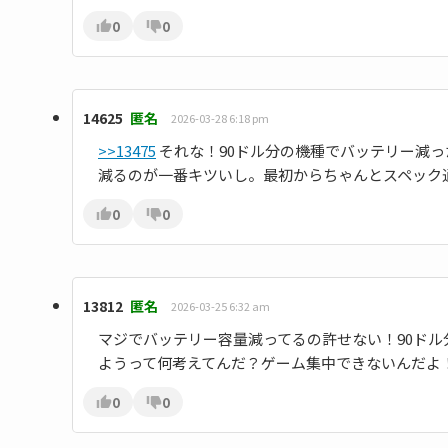
0
0
14625
匿名
2026-03-28 6:18 pm
>>13475
それな！90ドル分の機種でバッテリー減
減るのが一番キツいし。最初からちゃんとスペック
0
0
13812
匿名
2026-03-25 6:32 am
マジでバッテリー容量減ってるの許せない！90ド
ようって何考えてんだ？ゲーム集中できないんだよ
0
0