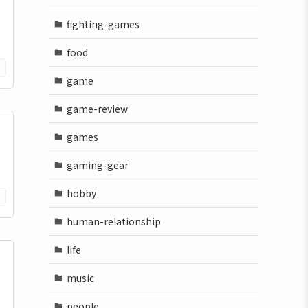
fighting-games
food
game
game-review
games
gaming-gear
hobby
human-relationship
life
music
people