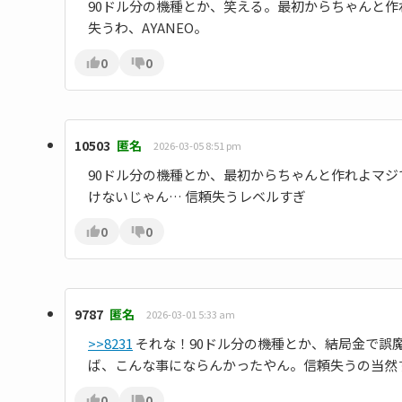
90ドル分の機種とか、笑える。最初からちゃんと
失うわ、AYANEO。
0
0
10503
匿名
2026-03-05 8:51 pm
90ドル分の機種とか、最初からちゃんと作れよマジ
けないじゃん… 信頼失うレベルすぎ
0
0
9787
匿名
2026-03-01 5:33 am
>>8231
それな！90ドル分の機種とか、結局金で誤
ば、こんな事にならんかったやん。信頼失うの当然
0
0