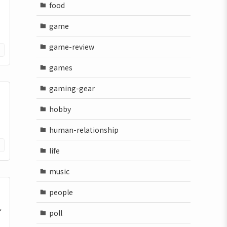
food
game
game-review
games
gaming-gear
hobby
ク
human-relationship
life
music
people
ん
poll