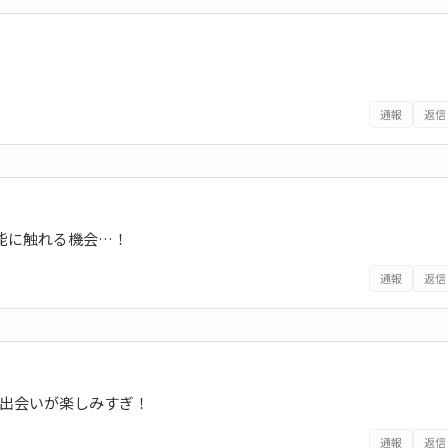
通報
返信
能に触れる機会…！
通報
返信
との出会いが楽しみすぎ！
通報
返信