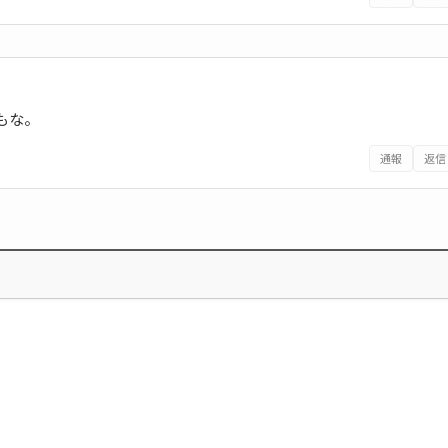
もな。
通報
返信