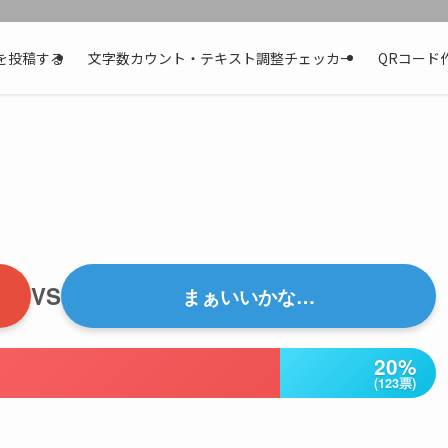
を投稿する
文字数カウント・テキスト調整チェッカー
QRコード
VS
まぁいいかな…
20%
(123票)