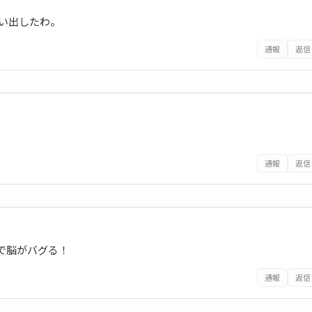
思い出したわ。
通報
返信
。
通報
返信
で脳がバグる！
通報
返信