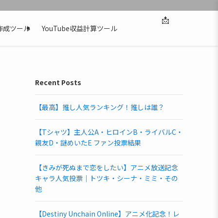
📩
作成ツール
YouTube収益計算ツール
Recent Posts
【最高】推し人気ランキング！推しは誰？
【Tシャツ】主人公A・ヒロインB・ライバルC・
親友D・謎めいたE ファン投票結果
【きみが死ぬまで恋をしたい】アニメ放送記念
キャラ人気投票｜トツキ・シーナ・ミミ・その
他
【Destiny Unchain Online】アニメ化記念！レ