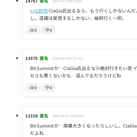
14767
匿名
2026-03-29 8:33 pm
>>13575
ClaGla氏出るなら、もう行くしかない
し。混雑は覚悟するしかない、結局行く一択。
0
0
13575
匿名
2026-03-24 2:17 am
BitSummitか…ClaGla氏出るなら絶対行き
セスも悪くないかも…混んでるだろうけどね
0
0
12326
匿名
2026-03-17 10:32 pm
BitSummitか…規模大きくなったらしいし、Cl
だよね