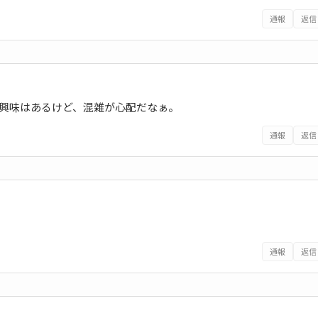
通報
返信
ね。興味はあるけど、混雑が心配だなぁ。
通報
返信
通報
返信