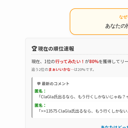
なぜ
あなたの
🏆 現在の順位速報
現在、1位の
行ってみたい！
が
80%
を獲得してリ
追う2位の
まぁいいかな…
は20%です。
💬 最新のコメント
匿名：
「ClaGla氏出るなら、もう行くしかないじゃね？
匿名：
「>>13575 ClaGla氏出るなら、もう行くしかな
あなたはどっ