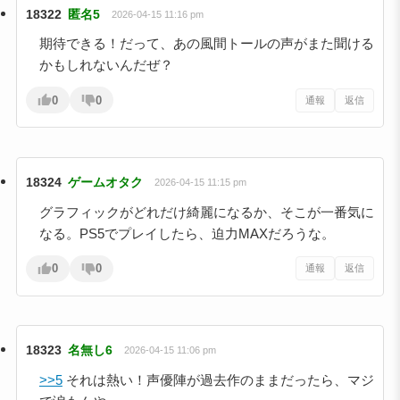
18322
匿名5
2026-04-15 11:16 pm
期待できる！だって、あの風間トールの声がまた聞ける
かもしれないんだぜ？
0
0
通報
返信
18324
ゲームオタク
2026-04-15 11:15 pm
グラフィックがどれだけ綺麗になるか、そこが一番気に
なる。PS5でプレイしたら、迫力MAXだろうな。
0
0
通報
返信
18323
名無し6
2026-04-15 11:06 pm
>>5
それは熱い！声優陣が過去作のままだったら、マジ