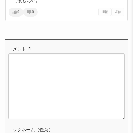
で涙もんや。
0
0
通報
返信
コメント
※
ニックネーム（任意）