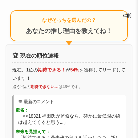
📣
なぜそっちを選んだの？
あなたの推し理由を教えてね！
🏆 現在の順位速報
現在、1位の
期待できる！
が
54%
を獲得してリードして
います！
追う2位の
期待できない…
は46%です。
💬 最新のコメント
匿名：
「>>18321 福田氏が監修なら、確かに最低限の線
は越えてくると思う...」
未来を見据えて：
「期待できる！過去作の良さを活かしつつ、新し