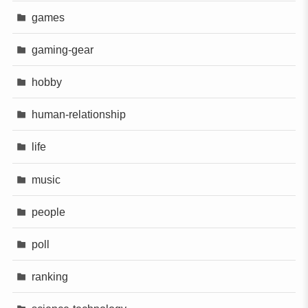
games
gaming-gear
hobby
human-relationship
life
music
people
poll
ranking