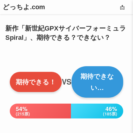
どっちよ.com
📩
新作「新世紀GPXサイバーフォーミュラ
Spiral」、期待できる？できない？
期待できな
VS
期待できる！
い…
54%
46%
(215票)
(185票)