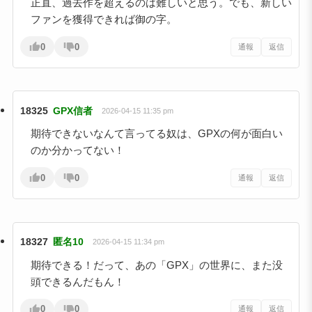
正直、過去作を超えるのは難しいと思う。でも、新しい
ファンを獲得できれば御の字。
0
0
通報
返信
18325
GPX信者
2026-04-15 11:35 pm
期待できないなんて言ってる奴は、GPXの何が面白い
のか分かってない！
0
0
通報
返信
18327
匿名10
2026-04-15 11:34 pm
期待できる！だって、あの「GPX」の世界に、また没
頭できるんだもん！
0
0
通報
返信