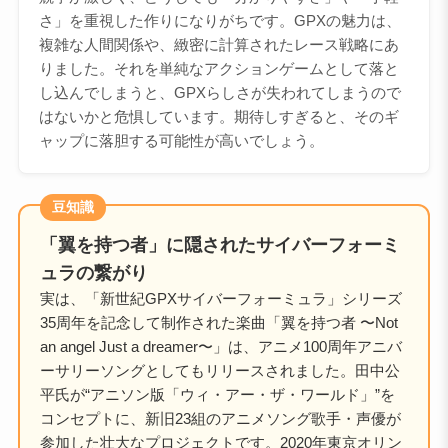
さ」を重視した作りになりがちです。GPXの魅力は、
複雑な人間関係や、緻密に計算されたレース戦略にあ
りました。それを単純なアクションゲームとして落と
し込んでしまうと、GPXらしさが失われてしまうので
はないかと危惧しています。期待しすぎると、そのギ
ャップに落胆する可能性が高いでしょう。
豆知識
「翼を持つ者」に隠されたサイバーフォーミ
ュラの繋がり
実は、「新世紀GPXサイバーフォーミュラ」シリーズ
35周年を記念して制作された楽曲「翼を持つ者 〜Not
an angel Just a dreamer〜」は、アニメ100周年アニバ
ーサリーソングとしてもリリースされました。田中公
平氏が“アニソン版「ウィ・アー・ザ・ワールド」”を
コンセプトに、新旧23組のアニメソング歌手・声優が
参加した壮大なプロジェクトです。2020年東京オリン