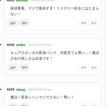
6645
excited
2026-02-08 4:50 am
探偵要素、マジで最高すぎ！ミステリー好きにはたまら
ない！
0
0
通報
返信
6640
otaku
2026-02-08 4:50 am
キュアロゼッタの変身バンク、何度見ても尊い…！魔法
少女の美しさは永遠です！
0
0
通報
返信
6639
slang
2026-02-08 4:41 am
魔法！変身シーンマジでエモい！尊い！