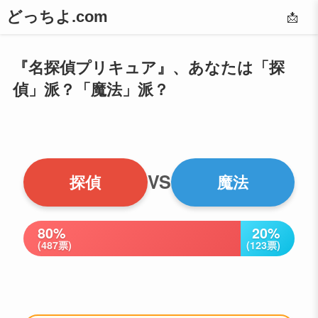
どっちよ.com
📩
『名探偵プリキュア』、あなたは「探
偵」派？「魔法」派？
VS
探偵
魔法
80%
20%
(487票)
(123票)