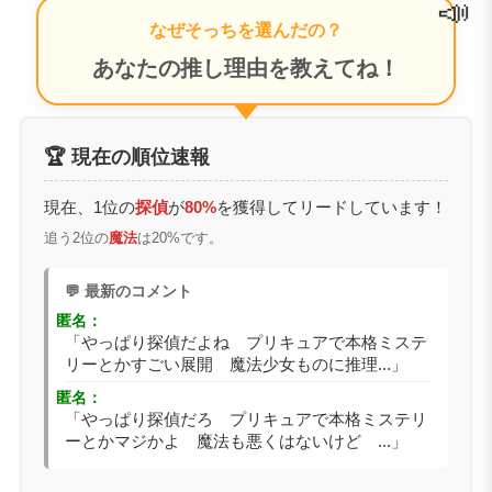
📣
なぜそっちを選んだの？
あなたの推し理由を教えてね！
🏆 現在の順位速報
現在、1位の
探偵
が
80%
を獲得してリードしています！
追う2位の
魔法
は20%です。
💬 最新のコメント
匿名：
「やっぱり探偵だよね プリキュアで本格ミステ
リーとかすごい展開 魔法少女ものに推理...」
匿名：
「やっぱり探偵だろ プリキュアで本格ミステリ
ーとかマジかよ 魔法も悪くはないけど ...」