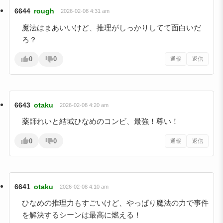
6644
rough
2026-02-08 4:31 am
魔法はまあいいけど、推理がしっかりしてて面白いだ
ろ？
0
0
通報
返信
6643
otaku
2026-02-08 4:20 am
薬師れいと結城ひなめのコンビ、最強！尊い！
0
0
通報
返信
6641
otaku
2026-02-08 4:10 am
ひなめの推理力もすごいけど、やっぱり魔法の力で事件
を解決するシーンは最高に燃える！