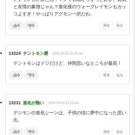
と友情の象徴じゃん？進化後のウォーグレイモンもカッ
コよすぎ！やっぱりアグモン一択だわ。
0
0
通報
返信
13224
テントモン愛
2026-03-22 11:16 am
テントモンはドジだけど、仲間思いなところが最高！
0
0
通報
返信
13231
進化が熱い
2026-03-22 11:12 am
デジモンの進化シーンは、子供の頃に夢中になった思い
出。
0
0
通報
返信