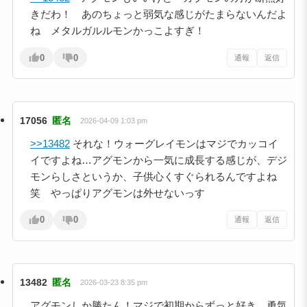
きだわ！ あのちょっと弱気な感じがたまらないんだよ
ね メタルガルルモンかっこよすぎ！
0
0
通報
返信
17056
匿名
2026-04-09 1:03 pm
>>13482
それな！ウォーグレイモンはマジでカッコイ
イですよね…アグモンから一気に成長する感じが、デジ
モンらしさというか、子供心くすぐられるんですよね
笑 やっぱりアグモンは外せないっす
0
0
通報
返信
13482
匿名
2026-03-23 8:35 pm
アグモンしか勝たん！マジで初期からずっと好き。勇気