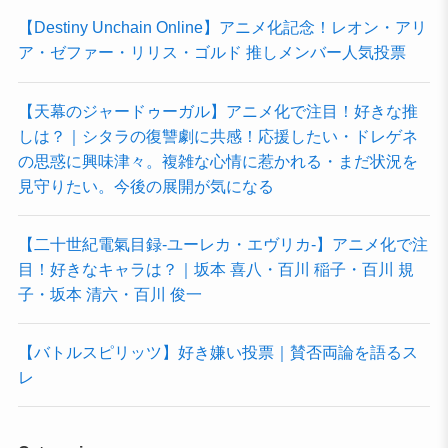
【Destiny Unchain Online】アニメ化記念！レオン・アリ
ア・ゼファー・リリス・ゴルド 推しメンバー人気投票
【天幕のジャードゥーガル】アニメ化で注目！好きな推
しは？｜シタラの復讐劇に共感！応援したい・ドレゲネ
の思惑に興味津々。複雑な心情に惹かれる・まだ状況を
見守りたい。今後の展開が気になる
【二十世紀電氣目録-ユーレカ・エヴリカ-】アニメ化で注
目！好きなキャラは？｜坂本 喜八・百川 稲子・百川 規
子・坂本 清六・百川 俊一
【バトルスピリッツ】好き嫌い投票｜賛否両論を語るス
レ