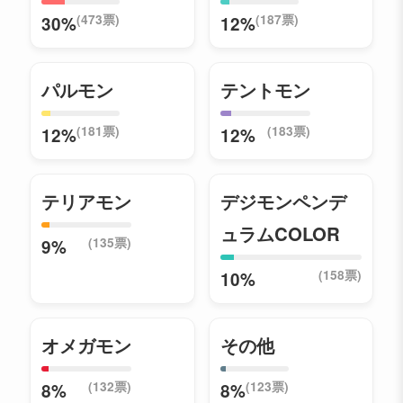
(473票)
(187票)
30%
12%
パルモン
テントモン
(181票)
(183票)
12%
12%
テリアモン
デジモンペンデ
ュラムCOLOR
(135票)
9%
(158票)
10%
オメガモン
その他
(132票)
(123票)
8%
8%