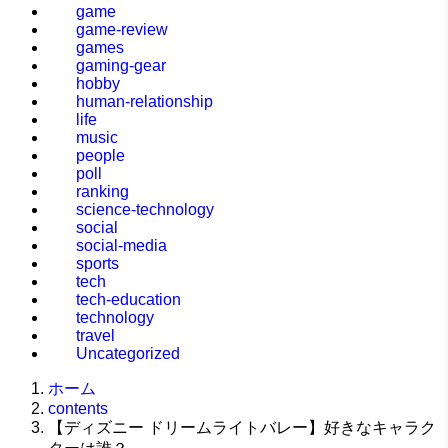
game
game-review
games
gaming-gear
hobby
human-relationship
life
music
people
poll
ranking
science-technology
social
social-media
sports
tech
tech-education
technology
travel
Uncategorized
ホーム
contents
【ディズニー ドリームライトバレー】好きなキャラク