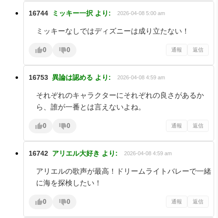
16744
ミッキー一択
より:
2026-04-08 5:00 am
ミッキーなしではディズニーは成り立たない！
0
0
通報
返信
16753
異論は認める
より:
2026-04-08 4:59 am
それぞれのキャラクターにそれぞれの良さがあるか
ら、誰が一番とは言えないよね。
0
0
通報
返信
16742
アリエル大好き
より:
2026-04-08 4:59 am
アリエルの歌声が最高！ドリームライトバレーで一緒
に海を探検したい！
0
0
通報
返信