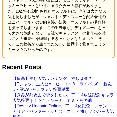
ミッキーマウス誕生の裏には、実はオズワルド・ザ・ラ
ッキーラビットというキャラクターの存在がありまし
た。1927年に制作されたオズワルドは、当初は大きな人
気を博しましたが、ウォルト・ディズニーと配給会社の
ユニバーサルとの契約交渉が決裂。オズワルドの著作権
を失ってしまいます。この出来事が、ディズニーにとっ
て大きな教訓となり、自社でキャラクターの著作権を持
つことの重要性を認識するきっかけとなりました。そし
て、この挫折から生まれたのが、世界中で愛されるミッ
キーマウスだったのです。
Recent Posts
【最高】推し人気ランキング！推しは誰？
【Tシャツ】主人公A・ヒロインB・ライバルC・親友
D・謎めいたE ファン投票結果
【きみが死ぬまで恋をしたい】アニメ放送記念 キャラ
人気投票｜トツキ・シーナ・ミミ・その他
【Destiny Unchain Online】アニメ化記念！レオン・
アリア・ゼファー・リリス・ゴルド 推しメンバー人気
投票