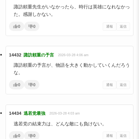
諏訪頼重先生がいなかったら、時行は英雄になれなかっ
た。感謝しかない。
0
0
通報
返信
14432
諏訪頼重の予言
2026-03-28 4:06 am
諏訪頼重の予言が、物語を大きく動かしていくんだろう
な。
0
0
通報
返信
14434
逃若党最強
2026-03-28 4:03 am
逃若党の結束力は、どんな敵にも負けない。
0
0
通報
返信