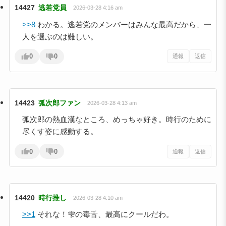
14427
逃若党員
2026-03-28 4:16 am
>>8
わかる。逃若党のメンバーはみんな最高だから、一
人を選ぶのは難しい。
0
0
通報
返信
14423
弧次郎ファン
2026-03-28 4:13 am
弧次郎の熱血漢なところ、めっちゃ好き。時行のために
尽くす姿に感動する。
0
0
通報
返信
14420
時行推し
2026-03-28 4:10 am
>>1
それな！雫の毒舌、最高にクールだわ。