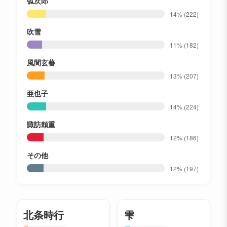
弧次郎
14%
(222)
吹雪
11%
(182)
風間玄蕃
13%
(207)
亜也子
14%
(224)
諏訪頼重
12%
(186)
その他
12%
(197)
北条時行
雫