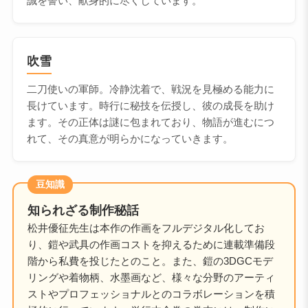
誠を誓い、献身的に尽くしています。
吹雪
二刀使いの軍師。冷静沈着で、戦況を見極める能力に
長けています。時行に秘技を伝授し、彼の成長を助け
ます。その正体は謎に包まれており、物語が進むにつ
れて、その真意が明らかになっていきます。
豆知識
知られざる制作秘話
松井優征先生は本作の作画をフルデジタル化してお
り、鎧や武具の作画コストを抑えるために連載準備段
階から私費を投じたとのこと。また、鎧の3DGCモデ
リングや着物柄、水墨画など、様々な分野のアーティ
ストやプロフェッショナルとのコラボレーションを積