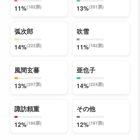
(182票)
(201票)
11%
13%
弧次郎
吹雪
(222票)
(182票)
14%
11%
風間玄蕃
亜也子
(207票)
(224票)
13%
14%
諏訪頼重
その他
(186票)
(197票)
12%
12%