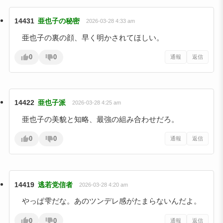
14431
亜也子の秘密
2026-03-28 4:33 am
亜也子の裏の顔、早く明かされてほしい。
0
0
通報
返信
14422
亜也子派
2026-03-28 4:25 am
亜也子の美貌と知略、最強の組み合わせだろ。
0
0
通報
返信
14419
逃若党信者
2026-03-28 4:20 am
やっぱ雫だな。あのツンデレ感がたまらないんだよ。
0
0
通報
返信