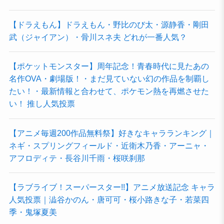
【ドラえもん】ドラえもん・野比のび太・源静香・剛田
武（ジャイアン）・骨川スネ夫 どれが一番人気？
【ポケットモンスター】周年記念！青春時代に見たあの
名作OVA・劇場版！・まだ見ていない幻の作品を制覇し
たい！・最新情報と合わせて、ポケモン熱を再燃させた
い！ 推し人気投票
【アニメ毎週200作品無料祭】好きなキャラランキング｜
ネギ・スプリングフィールド・近衛木乃香・アーニャ・
アフロディテ・長谷川千雨・桜咲刹那
【ラブライブ！スーパースター!!】アニメ放送記念 キャラ
人気投票｜澁谷かのん・唐可可・桜小路きな子・若菜四
季・鬼塚夏美