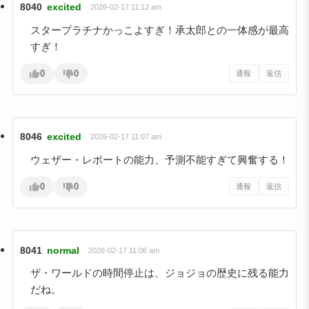
8040
excited
2026-02-17 11:12 am
スタープラチナかっこよすぎ！承太郎との一体感が最高
すぎ！
0
0
通報
返信
8046
excited
2026-02-17 11:07 am
ウェザー・レポートの能力、予測不能すぎて興奮する！
0
0
通報
返信
8041
normal
2026-02-17 11:06 am
ザ・ワールドの時間停止は、ジョジョの歴史に残る能力
だね。