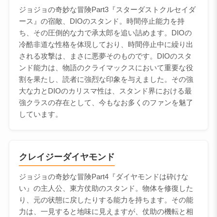
ジョジョの奇妙な冒険Part3『スターダストクルセイダ
ース』の宿敵、DIOのスタンド。時間停止能力を持
ち、その圧倒的な力で承太郎を追い詰めます。DIOの
冷酷非道な性格を体現しており、時間停止中に繰り出
される攻撃は、まさに悪夢そのものです。DIOのスタ
ンド能力は、物語のクライマックスにおいて重要な役
割を果たし、読者に強烈な印象を与えました。その強
大な力とDIOのカリスマ性は、スタンド界における最
強クラスの存在として、今もなお多くのファンを魅了
しています。
クレイジーダイヤモンド
ジョジョの奇妙な冒険Part4『ダイヤモンドは砕けな
い』の主人公、東方仗助のスタンド。物体を修復した
り、元の状態に戻したりする能力を持ちます。その能
力は、一見すると地味に見えますが、仗助の機転と相