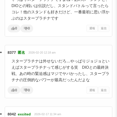
DIOとの戦いは伝説だし、スタンドバトルって言ったら
コレ！他のスタンドも好きだけど、一番最初に思い浮か
ぶのはスタープラチナです
0
0
通報
返信
8377
匿名
2026-02-20 12:18 am
スタープラチナは外せないだろ…やっぱりジョジョとい
えばスタープラチナって感じがする笑 DIOとの最終決
戦、あの時の緊迫感はマジでヤバかったし、スタープラ
チナの圧倒的なパワーが最高だったんだよな
0
0
通報
返信
8042
excited
2026-02-17 11:34 am