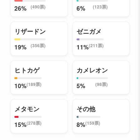
(490票)
(123票)
26%
6%
リザードン
ゼニガメ
(356票)
(211票)
19%
11%
ヒトカゲ
カメレオン
(189票)
(98票)
10%
5%
メタモン
その他
(278票)
(159票)
15%
8%