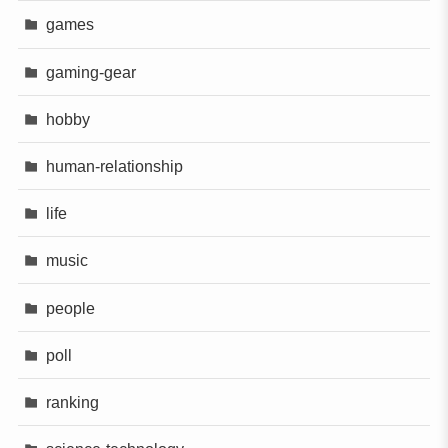
games
gaming-gear
hobby
human-relationship
life
music
people
poll
ranking