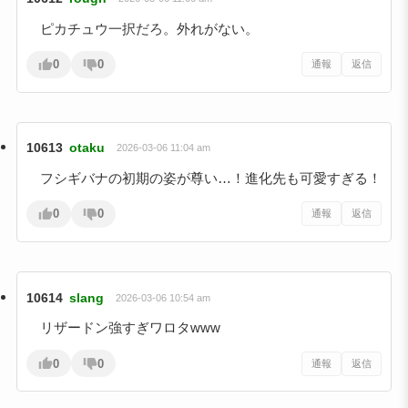
ピカチュウ一択だろ。外れがない。
0
0
通報
返信
10613
otaku
2026-03-06 11:04 am
フシギバナの初期の姿が尊い…！進化先も可愛すぎる！
0
0
通報
返信
10614
slang
2026-03-06 10:54 am
リザードン強すぎワロタwww
0
0
通報
返信