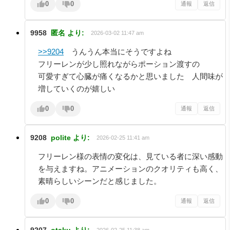
0
0
通報
返信
9958
匿名
より:
2026-03-02 11:47 am
>>9204
うんうん本当にそうですよね
フリーレンが少し照れながらポーション渡すの
可愛すぎて心臓が痛くなるかと思いました 人間味が
増していくのが嬉しい
0
0
通報
返信
9208
polite
より:
2026-02-25 11:41 am
フリーレン様の表情の変化は、見ている者に深い感動
を与えますね。アニメーションのクオリティも高く、
素晴らしいシーンだと感じました。
0
0
通報
返信
9207
otaku
より:
2026-02-25 11:38 am