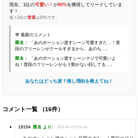
現在、1位の
可愛い！
が
80%
を獲得してリードしていま
す！
追う2位の
普通
は20%です。
💬 最新のコメント
匿名：
「あのポーション渡すシーン可愛すぎた…！普
段のフリーレンがクールすぎるから、あのち...」
匿名：
「あのポーション渡すシーンマジで可愛いよ
ね！普段のフリーレンがもう動かない顔してる...」
あなたはどっち派？推し理由を教えてね！
コメント一覧
（16件）
19154
匿名
より:
2026-04-20 9:54 am