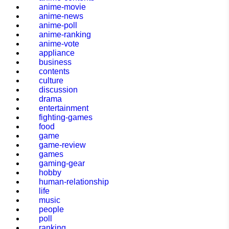
anime-movie
anime-news
anime-poll
anime-ranking
anime-vote
appliance
business
contents
culture
discussion
drama
entertainment
fighting-games
food
game
game-review
games
gaming-gear
hobby
human-relationship
life
music
people
poll
ranking