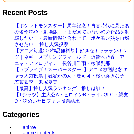
Recent Posts
【ポケットモンスター】周年記念！青春時代に見たあ
の名作OVA・劇場版！・まだ見ていない幻の作品を制
覇したい！・最新情報と合わせて、ポケモン熱を再燃
させたい！ 推し人気投票
【アニメ毎週200作品無料祭】好きなキャラランキン
グ｜ネギ・スプリングフィールド・近衛木乃香・アー
ニャ・アフロディテ・長谷川千雨・桜咲刹那
【ラブライブ！スーパースター!!】アニメ放送記念 キ
ャラ人気投票｜澁谷かのん・唐可可・桜小路きな子・
若菜四季・鬼塚夏美
【最高】推し人気ランキング！推しは誰？
【Tシャツ】主人公A・ヒロインB・ライバルC・親友
D・謎めいたE ファン投票結果
Categories
anime
anime-contents