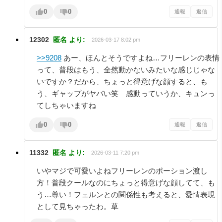
0
0
通報
返信
12302
匿名
より:
2026-03-17 8:02 pm
>>9208
あー、ほんとそうですよね…フリーレンの表情
って、普段はもう、全然動かないみたいな感じじゃな
いですか？だから、ちょっと得意げな顔すると、も
う、ギャップがヤバい笑 感動っていうか、キュンっ
てしちゃいますね
0
0
通報
返信
11332
匿名
より:
2026-03-11 7:20 pm
いやマジで可愛いよねフリーレンのポーション渡し
方！普段クールなのにちょっと得意げな顔してて、も
う…尊い！フェルンとの関係性も考えると、愛情表現
として見ちゃったわ。草