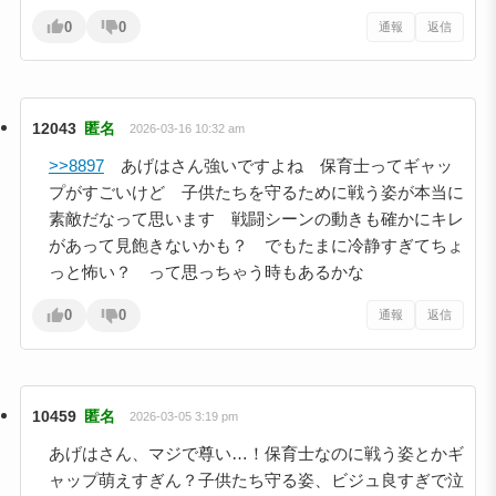
0
0
通報
返信
12043
匿名
2026-03-16 10:32 am
>>8897
あげはさん強いですよね 保育士ってギャッ
プがすごいけど 子供たちを守るために戦う姿が本当に
素敵だなって思います 戦闘シーンの動きも確かにキレ
があって見飽きないかも？ でもたまに冷静すぎてちょ
っと怖い？ って思っちゃう時もあるかな
0
0
通報
返信
10459
匿名
2026-03-05 3:19 pm
あげはさん、マジで尊い…！保育士なのに戦う姿とかギ
ャップ萌えすぎん？子供たち守る姿、ビジュ良すぎで泣