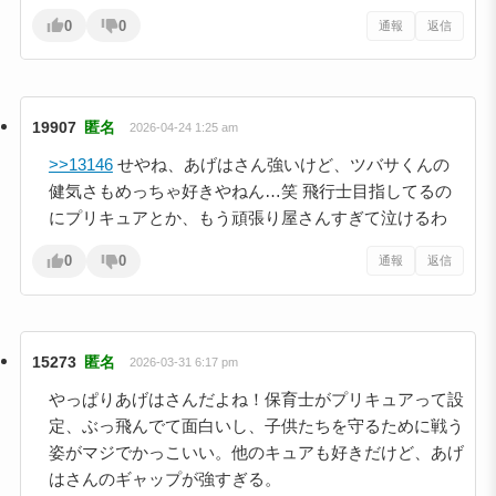
0
0
通報
返信
19907
匿名
2026-04-24 1:25 am
>>13146
せやね、あげはさん強いけど、ツバサくんの
健気さもめっちゃ好きやねん…笑 飛行士目指してるの
にプリキュアとか、もう頑張り屋さんすぎて泣けるわ
0
0
通報
返信
15273
匿名
2026-03-31 6:17 pm
やっぱりあげはさんだよね！保育士がプリキュアって設
定、ぶっ飛んでて面白いし、子供たちを守るために戦う
姿がマジでかっこいい。他のキュアも好きだけど、あげ
はさんのギャップが強すぎる。