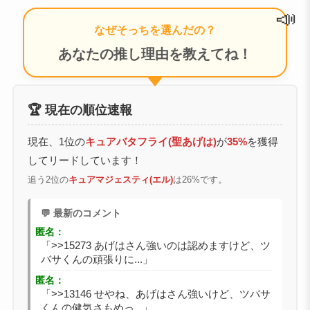
📣
なぜそっちを選んだの？
あなたの推し理由を教えてね！
🏆 現在の順位速報
現在、1位の
キュアバタフライ(聖あげは)
が
35%
を獲得
してリードしています！
追う2位の
キュアマジェスティ(エル)
は26%です。
💬 最新のコメント
匿名：
「>>15273 あげはさん強いのは認めますけど、ツ
バサくんの頑張りに...」
匿名：
「>>13146 せやね、あげはさん強いけど、ツバサ
くんの健気さもめっ...」