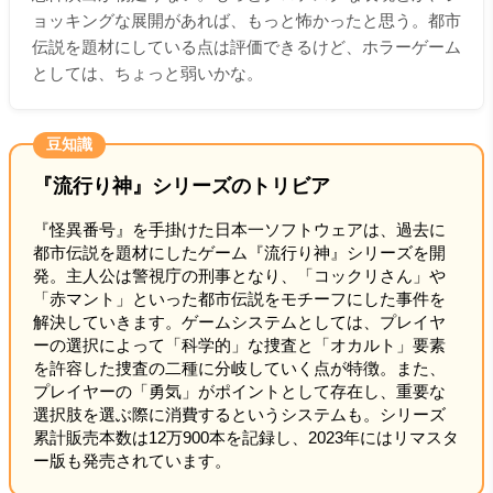
ョッキングな展開があれば、もっと怖かったと思う。都市
伝説を題材にしている点は評価できるけど、ホラーゲーム
としては、ちょっと弱いかな。
豆知識
『流行り神』シリーズのトリビア
『怪異番号』を手掛けた日本一ソフトウェアは、過去に
都市伝説を題材にしたゲーム『流行り神』シリーズを開
発。主人公は警視庁の刑事となり、「コックリさん」や
「赤マント」といった都市伝説をモチーフにした事件を
解決していきます。ゲームシステムとしては、プレイヤ
ーの選択によって「科学的」な捜査と「オカルト」要素
を許容した捜査の二種に分岐していく点が特徴。また、
プレイヤーの「勇気」がポイントとして存在し、重要な
選択肢を選ぶ際に消費するというシステムも。シリーズ
累計販売本数は12万900本を記録し、2023年にはリマスタ
ー版も発売されています。