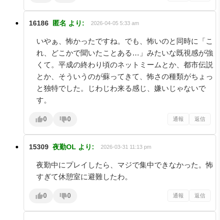
16186
匿名
より:
2026-04-05 5:33 am
いやぁ、怖かったですね。でも、怖いのと同時に「こ
れ、どこかで聞いたことある…」みたいな既視感が強
くて。平成の終わり頃のネットミームとか、都市伝説
とか、そういうのが蘇ってきて、怖さの種類がちょっ
と独特でした。じわじわ来る感じ、嫌いじゃないで
す。
0
0
通報
返信
15309
夜勤OL
より:
2026-03-31 11:13 pm
夜勤中にプレイしたら、マジで集中できなかった。怖
すぎて休憩室に避難したわ。
0
0
通報
返信