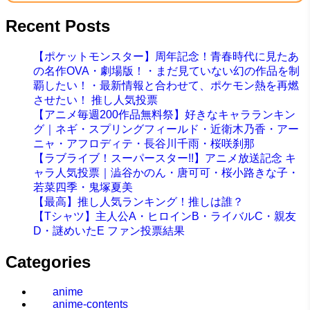
Recent Posts
【ポケットモンスター】周年記念！青春時代に見たあ
の名作OVA・劇場版！・まだ見ていない幻の作品を制
覇したい！・最新情報と合わせて、ポケモン熱を再燃
させたい！ 推し人気投票
【アニメ毎週200作品無料祭】好きなキャラランキン
グ｜ネギ・スプリングフィールド・近衛木乃香・アー
ニャ・アフロディテ・長谷川千雨・桜咲刹那
【ラブライブ！スーパースター!!】アニメ放送記念 キ
ャラ人気投票｜澁谷かのん・唐可可・桜小路きな子・
若菜四季・鬼塚夏美
【最高】推し人気ランキング！推しは誰？
【Tシャツ】主人公A・ヒロインB・ライバルC・親友
D・謎めいたE ファン投票結果
Categories
anime
anime-contents