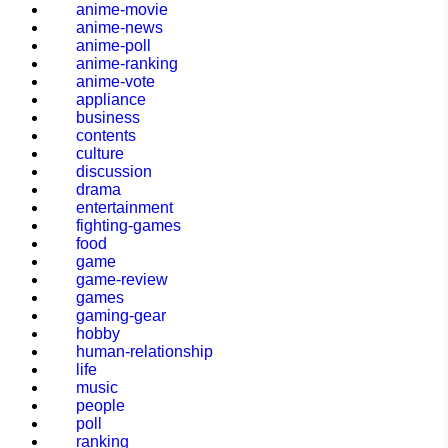
anime-movie
anime-news
anime-poll
anime-ranking
anime-vote
appliance
business
contents
culture
discussion
drama
entertainment
fighting-games
food
game
game-review
games
gaming-gear
hobby
human-relationship
life
music
people
poll
ranking