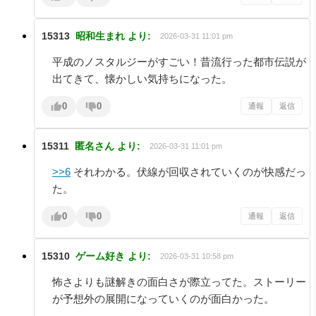
15313
昭和生まれ
より:
2026-03-31 11:01 pm
平成のノスタルジーがすごい！昔流行った都市伝説が
出てきて、懐かしい気持ちになった。
0
0
通報
返信
15311
匿名さん
より:
2026-03-31 11:01 pm
>>6
それわかる。伏線が回収されていくのが快感だっ
た。
0
0
通報
返信
15310
ゲーム好き
より:
2026-03-31 10:58 pm
怖さよりも謎解きの面白さが際立ってた。ストーリー
が予想外の展開になっていくのが面白かった。