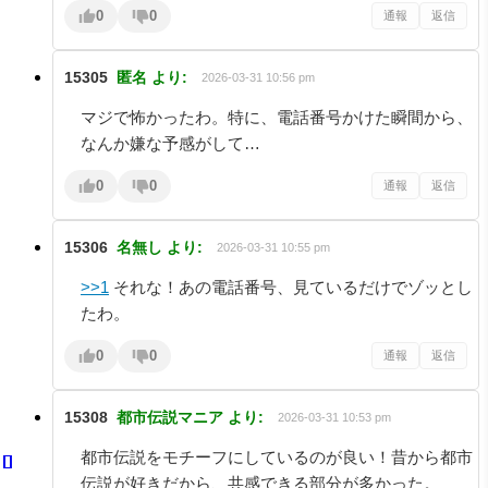
0
0
通報
返信
15305
匿名
より:
2026-03-31 10:56 pm
マジで怖かったわ。特に、電話番号かけた瞬間から、
なんか嫌な予感がして…
0
0
通報
返信
15306
名無し
より:
2026-03-31 10:55 pm
>>1
それな！あの電話番号、見ているだけでゾッとし
たわ。
0
0
通報
返信
15308
都市伝説マニア
より:
2026-03-31 10:53 pm
都市伝説をモチーフにしているのが良い！昔から都市
伝説が好きだから、共感できる部分が多かった。