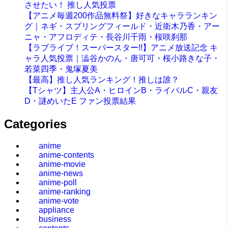
させたい！ 推し人気投票
【アニメ毎週200作品無料祭】好きなキャラランキン
グ｜ネギ・スプリングフィールド・近衛木乃香・アー
ニャ・アフロディテ・長谷川千雨・桜咲刹那
【ラブライブ！スーパースター!!】アニメ放送記念 キ
ャラ人気投票｜澁谷かのん・唐可可・桜小路きな子・
若菜四季・鬼塚夏美
【最高】推し人気ランキング！推しは誰？
【Tシャツ】主人公A・ヒロインB・ライバルC・親友
D・謎めいたE ファン投票結果
Categories
anime
anime-contents
anime-movie
anime-news
anime-poll
anime-ranking
anime-vote
appliance
business