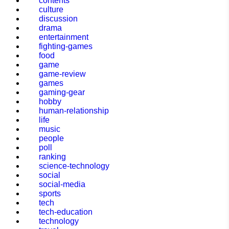
contents
culture
discussion
drama
entertainment
fighting-games
food
game
game-review
games
gaming-gear
hobby
human-relationship
life
music
people
poll
ranking
science-technology
social
social-media
sports
tech
tech-education
technology