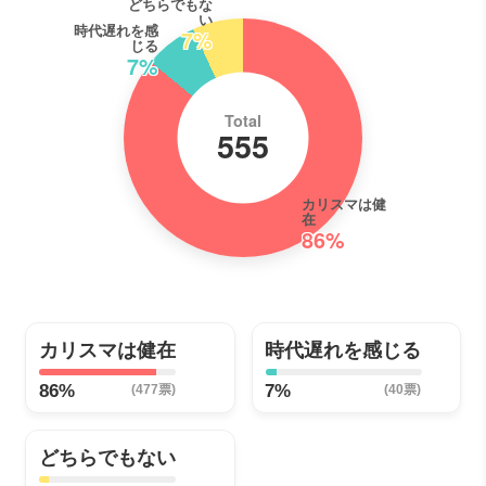
どちらでもな
い
時代遅れを感
7%
じる
7%
Total
555
カリスマは健
在
86%
カリスマは健在
時代遅れを感じる
86%
7%
(477票)
(40票)
どちらでもない