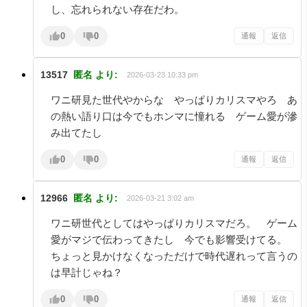
し、忘れられない存在だわ。
0
0
通報
返信
13517
匿名
より:
2026-03-23 10:33 pm
ワニ研見た世代やからな やっぱりカリスマやろ あ
の熱い語り口は今でもホンマに憧れる ゲーム愛が滲
み出てたし
0
0
通報
返信
12966
匿名
より:
2026-03-21 3:02 am
ワニ研世代としてはやっぱりカリスマだろ。 ゲーム
愛がマジで伝わってきたし 今でも影響受けてる。
ちょっと見かけなくなっただけで時代遅れって言うの
は早計じゃね？
0
0
通報
返信