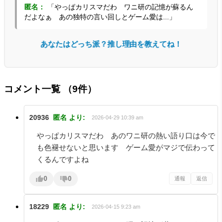
匿名：
「やっぱカリスマだわ ワニ研の記憶が蘇るん
だよなぁ あの独特の言い回しとゲーム愛は...」
あなたはどっち派？推し理由を教えてね！
コメント一覧
（9件）
20936
匿名
より:
2026-04-29 10:39 am
やっぱカリスマだわ あのワニ研の熱い語り口は今で
も色褪せないと思います ゲーム愛がマジで伝わって
くるんですよね
0
0
通報
返信
18229
匿名
より:
2026-04-15 9:23 am