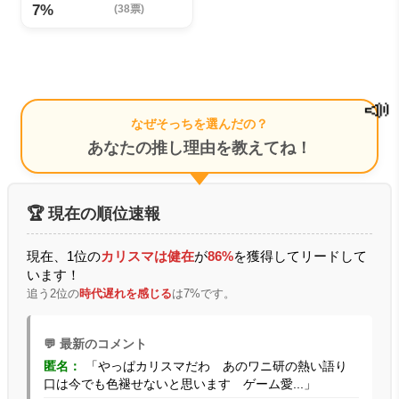
7%
(38票)
📣
なぜそっちを選んだの？
あなたの推し理由を教えてね！
🏆 現在の順位速報
現在、1位の
カリスマは健在
が
86%
を獲得してリードして
います！
追う2位の
時代遅れを感じる
は7%です。
💬 最新のコメント
匿名：
「やっぱカリスマだわ あのワニ研の熱い語り
口は今でも色褪せないと思います ゲーム愛...」