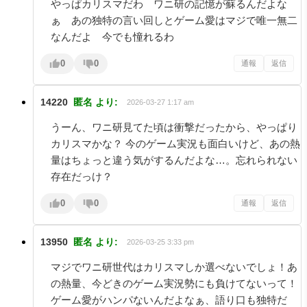
やっぱカリスマだわ ワニ研の記憶が蘇るんだよな
ぁ あの独特の言い回しとゲーム愛はマジで唯一無二
なんだよ 今でも憧れるわ
0
0
通報
返信
14220
匿名
より:
2026-03-27 1:17 am
うーん、ワニ研見てた頃は衝撃だったから、やっぱり
カリスマかな？ 今のゲーム実況も面白いけど、あの熱
量はちょっと違う気がするんだよな…。忘れられない
存在だっけ？
0
0
通報
返信
13950
匿名
より:
2026-03-25 3:33 pm
マジでワニ研世代はカリスマしか選べないでしょ！あ
の熱量、今どきのゲーム実況勢にも負けてないって！
ゲーム愛がハンパないんだよなぁ、語り口も独特だ