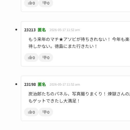
0
0
23213
匿名
2026-05-17 11:52 am
もう来年のマチ★アソビが待ちきれない！ 今年も楽し
待しかない。徳島にまた行きたい！
0
0
23198
匿名
2026-05-17 11:52 am
炭治郎たちのパネル、写真撮りまくり！ 煉獄さん
もゲットできたし大満足！
0
0