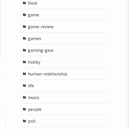
food
game
game-review
games
gaming-gear
hobby
human-relationship
life
music
people
poll