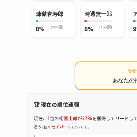
煉獄杏寿郎
時透無一郎
(153票)
(155票)
8%
8%
なぜ
あなたの
🏆 現在の順位速報
現在、1位の
衛宮士郎
が
27%
を獲得してリードし
追う2位の
セイバー
は12%です。