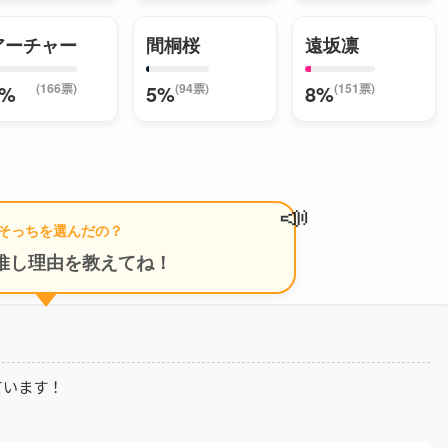
アーチャー
間桐桜
遠坂凛
(166票)
(94票)
(151票)
9%
5%
8%
📣
そっちを選んだの？
推し理由を教えてね！
ています！