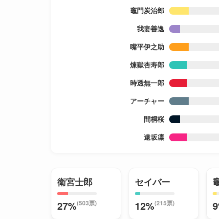
竈門炭治郎
我妻善逸
嘴平伊之助
煉獄杏寿郎
時透無一郎
アーチャー
間桐桜
遠坂凛
衛宮士郎
セイバー
(503票)
(215票)
27%
12%