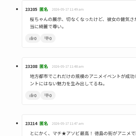
23205
匿名
2026-05-17 11:49 am
桜ちゃんの展示、切なくなったけど、彼女の健気さが伝
当に綺麗で尊い。
0
0
23208
匿名
2026-05-17 11:48 am
地方都市でこれだけの規模のアニメイベントが成功
ントにはない魅力を生み出してるね。
0
0
23214
匿名
2026-05-17 11:47 am
とにかく、マチ★アソビ最高！ 徳島の街がアニメ