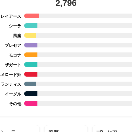
2,796
レイアース
シーラ
風魔
プレセア
モコナ
ザガート
エメロード姫
ランティス
イーグル
その他