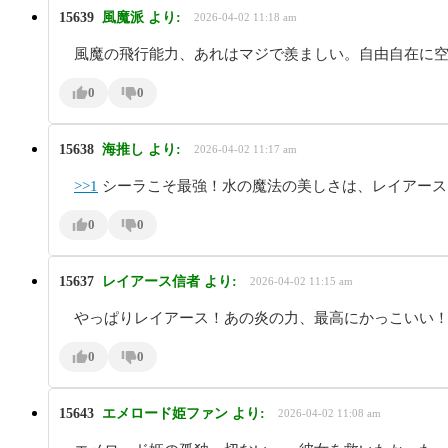
15639
風魔派
より:
2026-04-02 11:18 am
風魔の飛行能力、あれはマジで羨ましい。自由自在に
0
0
15638
海推し
より:
2026-04-02 11:17 am
>>1
シーラこそ最強！水の魔法の美しさは、レイアース
0
0
15637
レイアース信者
より:
2026-04-02 11:15 am
やっぱりレイアース！あの炎の力、最高にかっこいい
0
0
15643
エメロード姫ファン
より:
2026-04-02 11:08 am