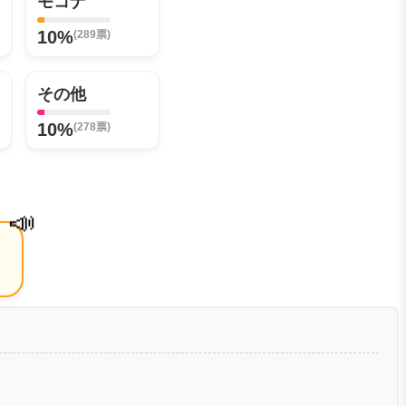
モコナ
10%
(289票)
その他
10%
(278票)
📣