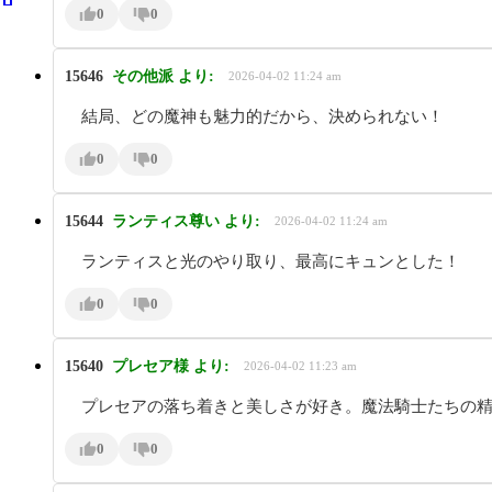
0
0
15646
その他派
より:
2026-04-02 11:24 am
結局、どの魔神も魅力的だから、決められない！
0
0
15644
ランティス尊い
より:
2026-04-02 11:24 am
ランティスと光のやり取り、最高にキュンとした！
0
0
15640
プレセア様
より:
2026-04-02 11:23 am
プレセアの落ち着きと美しさが好き。魔法騎士たちの
0
0