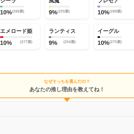
シーラ
風魔
プレセア
10%
9%
10%
(288票)
(255票)
(288票)
エメロード姫
ランティス
イーグル
10%
9%
10%
(277票)
(254票)
(275票)
なぜそっちを選んだの？
あなたの推し理由を教えてね！