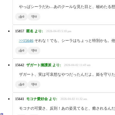
やっぱシーラだわ…あのクールな見た目と、秘めたる
0
0
15857
匿名
より:
2026-04-03 5:18 pm
>>15646
それな！でも、シーラはちょっと特別かも。他
0
0
15642
ザガート擁護派
より:
2026-04-02 11:43 am
ザガート、実は可哀想なやつだったんだよ。姫を守り
0
0
15641
モコナ愛好会
より:
2026-04-02 11:32 am
モコナの可愛さ、反則！あの姿見てると、癒されるん