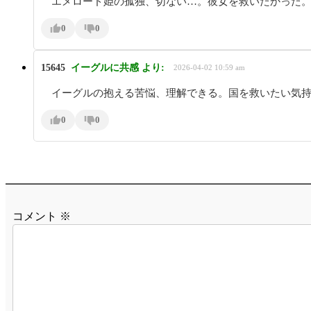
エメロード姫の孤独、切ない…。彼女を救いたかった
0
0
15645
イーグルに共感
より:
2026-04-02 10:59 am
イーグルの抱える苦悩、理解できる。国を救いたい気
0
0
コメント
※