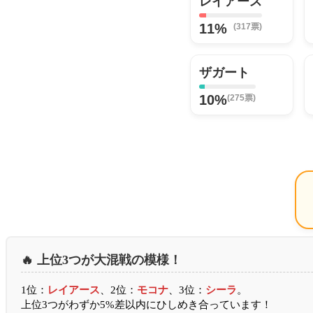
レイアース
11%
(317票)
ザガート
10%
(275票)
🔥 上位3つが大混戦の模様！
1位：
レイアース
、2位：
モコナ
、3位：
シーラ
。
上位3つがわずか5%差以内にひしめき合っています！