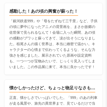
感動した！あの頃の興奮が蘇った！
「銀河鉄道999」や「母をたずねて三千里」など、子供
の頃に夢中になったアニメの背景画を、まさか故郷の
佐世保で見られるなんて！会場に入った瞬間、あの頃
の感動がブワッと蘇ってきて、涙が出そうになりまし
た。椋尾さんの描く世界は、本当に緻密で温かい。キ
ャラクターの心情まで伝わってくるような、そんな力
強さを感じました。展示されていた原画や設定資料
も、一つ一つが宝物みたいで、じっくり見入ってしま
いました。この作品展に来て、本当に良かったです！
懐かしかったけど、ちょっと物足りなさも…
正直、懐かしさでいっぱいでした。「999」のあの列車
が走る風景や、旅先の異世界まで、見ているだけで当