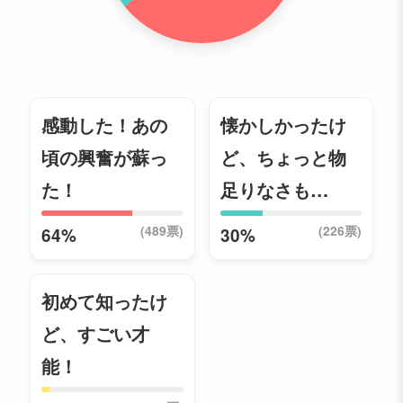
感動した！あの
懐かしかったけ
頃の興奮が蘇っ
ど、ちょっと物
た！
足りなさも…
(489票)
(226票)
64%
30%
初めて知ったけ
ど、すごい才
能！