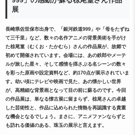
999」の感動が蘇る椋尾篁さん作品
展
長崎県佐世保市出身で、「銀河鉄道999」や「母をたずね
て三千里」など、数々の名作アニメの背景美術を手がけ
た椋尾篁（むくお・たかむら）さんの作品展が、故郷で
初めて開催されています。会場には、あの鉄郎やメーテ
ルが旅した星々、そして感情を揺さぶる名シーンの数々
を彩った原画や設定資料など、約170点が展示されていま
す。幼い頃にテレビや映画で見た、あの懐かしい世界
が、高精細な背景画となって目の前に蘇るのです。今回
の作品展は、単なる懐古展に留まらず、椋尾さんの卓越
した芸術性と、作品に込められた情熱を再認識する貴重
な機会となるでしょう。まさに、アニメファンならずと
も訪れる価値のある、珠玉の展示と言えます。