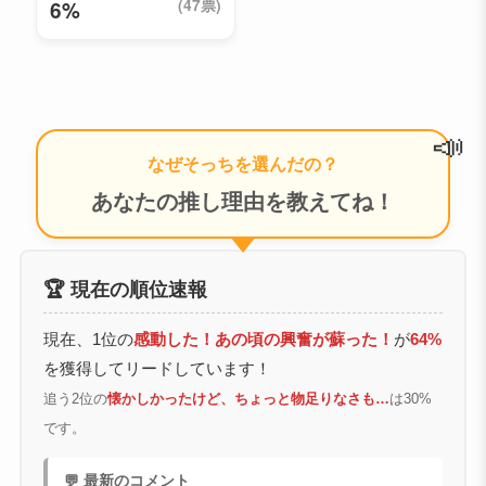
(47票)
6%
📣
なぜそっちを選んだの？
あなたの推し理由を教えてね！
🏆 現在の順位速報
現在、1位の
感動した！あの頃の興奮が蘇った！
が
64%
を獲得してリードしています！
追う2位の
懐かしかったけど、ちょっと物足りなさも…
は30%
です。
💬 最新のコメント