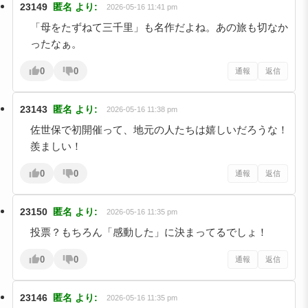
23149
匿名
より:
2026-05-16 11:41 pm
「母をたずねて三千里」も名作だよね。あの旅も切なか
ったなぁ。
0
0
通報
返信
23143
匿名
より:
2026-05-16 11:38 pm
佐世保で初開催って、地元の人たちは嬉しいだろうな！
羨ましい！
0
0
通報
返信
23150
匿名
より:
2026-05-16 11:35 pm
投票？もちろん「感動した」に決まってるでしょ！
0
0
通報
返信
23146
匿名
より:
2026-05-16 11:35 pm