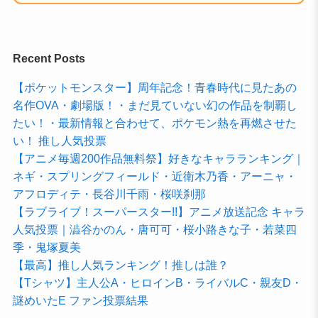
Recent Posts
【ポケットモンスター】周年記念！青春時代に見たあの
名作OVA・劇場版！・まだ見ていない幻の作品を制覇し
たい！・最新情報と合わせて、ポケモン熱を再燃させた
い！ 推し人気投票
【アニメ毎週200作品無料祭】好きなキャラランキング｜
ネギ・スプリングフィールド・近衛木乃香・アーニャ・
アフロディテ・長谷川千雨・桜咲刹那
【ラブライブ！スーパースター!!】アニメ放送記念 キャラ
人気投票｜澁谷かのん・唐可可・桜小路きな子・若菜四
季・鬼塚夏美
【最高】推し人気ランキング！推しは誰？
【Tシャツ】主人公A・ヒロインB・ライバルC・親友D・
謎めいたE ファン投票結果