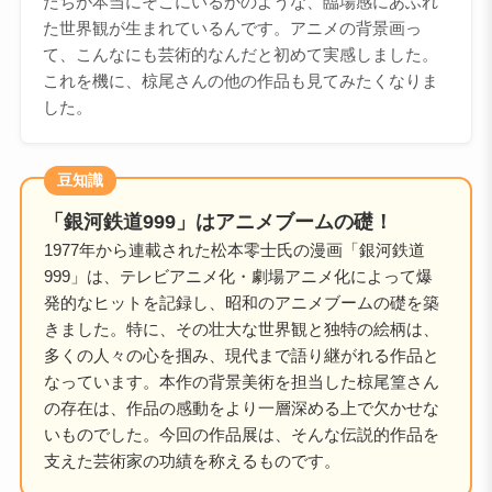
たちが本当にそこにいるかのような、臨場感にあふれ
た世界観が生まれているんです。アニメの背景画っ
て、こんなにも芸術的なんだと初めて実感しました。
これを機に、椋尾さんの他の作品も見てみたくなりま
した。
豆知識
「銀河鉄道999」はアニメブームの礎！
1977年から連載された松本零士氏の漫画「銀河鉄道
999」は、テレビアニメ化・劇場アニメ化によって爆
発的なヒットを記録し、昭和のアニメブームの礎を築
きました。特に、その壮大な世界観と独特の絵柄は、
多くの人々の心を掴み、現代まで語り継がれる作品と
なっています。本作の背景美術を担当した椋尾篁さん
の存在は、作品の感動をより一層深める上で欠かせな
いものでした。今回の作品展は、そんな伝説的作品を
支えた芸術家の功績を称えるものです。