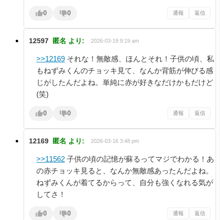
0
0
通報
返信
12597
匿名
より:
2026-03-19 9:19 am
>>12169
それな！無敵感、ほんとそれ！子供の頃、私
もねずみくんのチョッキ見て、なんか背筋が伸びる感
じがしたんだよね。単純に赤が好きなだけかもだけど
(笑)
0
0
通報
返信
12169
匿名
より:
2026-03-16 3:48 pm
>>11562
子供の頃の記憶が蘇るってマジでわかる！あ
の赤チョッキ見ると、なんか無敵感あったんだよね。
ねずみくんが着てるからって、自分も強くなれる気が
してさ！
0
0
通報
返信