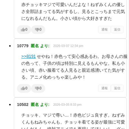
赤チョッキマジで可愛いんだよな！ねずみくんの優し
さ全部詰まってる気がするし、見るとこっちまで元気
になれるんだもん。小さい頃から大好きすぎた
0
0
通報
返信
10779
匿名
より:
2026-03-07 12:34 pm
>>8191
せやね！赤色って安心感あるわ。お母さんの服
の色って、子供の頃は特別に見えるもんやな。私も小
さい頃、赤い服着てる人見ると親近感湧いてた気がす
る。アニメ化めっちゃ楽しみや！
0
0
通報
返信
10502
匿名
より:
2026-03-05 8:33 pm
チョッキ、マジで尊い…！赤色ビジュ良すぎ。ねずみ
くんもねみちゃんも、チョッキ着てる姿が最強に可愛
いんだもん。絶対アニメでも再現してほしいし、グッ