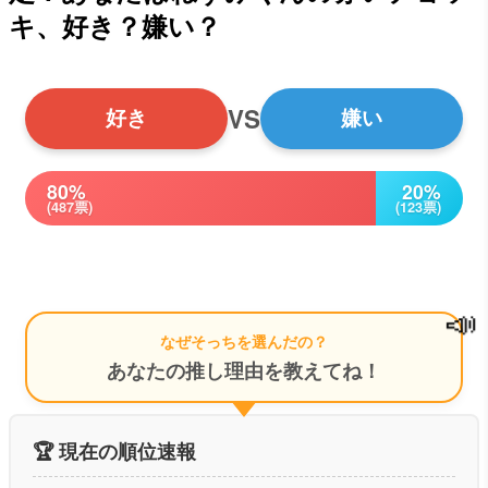
キ、好き？嫌い？
VS
好き
嫌い
80%
20%
(487票)
(123票)
📣
なぜそっちを選んだの？
あなたの推し理由を教えてね！
🏆 現在の順位速報