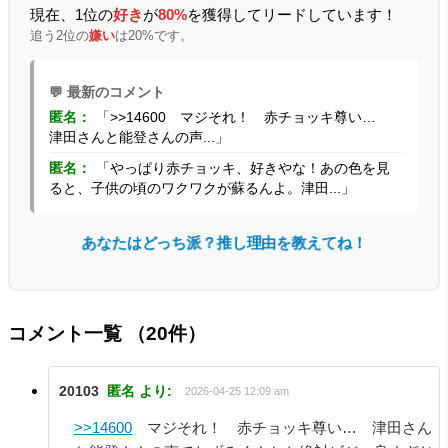
現在、1位の
好き
が
80%
を獲得してリードしています！
追う2位の
嫌い
は20%です。
💬 最新のコメント
匿名：
「>>14600 マジそれ！ 赤チョッキ尊い…
津田さんと能登さんの声...」
匿名：
「やっぱり赤チョッキ、好きやな！あの色を見
ると、子供の頃のワクワクが蘇るんよ。津田...」
あなたはどっち派？推し理由を教えてね！
コメント一覧
（20件）
20103
匿名
より:
2026-04-25 12:09 am
>>14600
マジそれ！ 赤チョッキ尊い… 津田さん