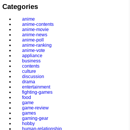
Categories
anime
anime-contents
anime-movie
anime-news
anime-poll
anime-ranking
anime-vote
appliance
business
contents
culture
discussion
drama
entertainment
fighting-games
food
game
game-review
games
gaming-gear
hobby
human-relationship