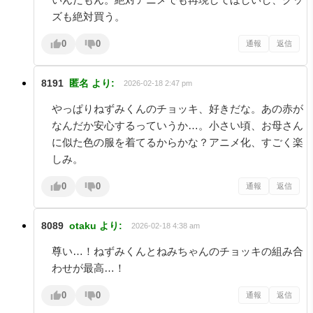
ズも絶対買う。
0
0
通報
返信
8191
匿名
より:
2026-02-18 2:47 pm
やっぱりねずみくんのチョッキ、好きだな。あの赤が
なんだか安心するっていうか…。小さい頃、お母さん
に似た色の服を着てるからかな？アニメ化、すごく楽
しみ。
0
0
通報
返信
8089
otaku
より:
2026-02-18 4:38 am
尊い…！ねずみくんとねみちゃんのチョッキの組み合
わせが最高…！
0
0
通報
返信