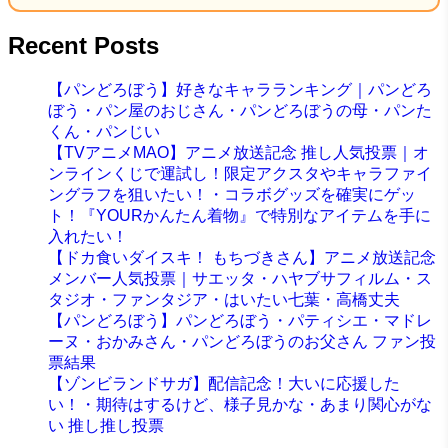
Recent Posts
【パンどろぼう】好きなキャラランキング｜パンどろ
ぼう・パン屋のおじさん・パンどろぼうの母・パンた
くん・パンじい
【TVアニメMAO】アニメ放送記念 推し人気投票｜オ
ンラインくじで運試し！限定アクスタやキャラファイ
ングラフを狙いたい！・コラボグッズを確実にゲッ
ト！『YOURかんたん着物』で特別なアイテムを手に
入れたい！
【ドカ食いダイスキ！ もちづきさん】アニメ放送記念
メンバー人気投票｜サエッタ・ハヤブサフィルム・ス
タジオ・ファンタジア・はいたい七葉・高橋丈夫
【パンどろぼう】パンどろぼう・パティシエ・マドレ
ーヌ・おかみさん・パンどろぼうのお父さん ファン投
票結果
【ゾンビランドサガ】配信記念！大いに応援した
い！・期待はするけど、様子見かな・あまり関心がな
い 推し推し投票