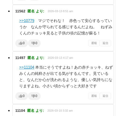
11562
匿名
より:
2026-03-13 8:51 am
>>10779
マジでそれな！ 赤色って安心するってい
うか なんか守られてる感じするんだよね。 ねずみ
くんのチョッキ見ると子供の頃の記憶が蘇る！
0
0
通報
返信
11497
匿名
より:
2026-03-13 4:17 am
>>11104
本当にそうですよね！あの赤チョッキ、ねず
みくんの純粋さが出てる気がするんです。見ている
と、なんだか心が洗われるような、優しい気持ちにな
りますよね。小さい頃からずっと大好きです
0
0
通報
返信
11104
匿名
より:
2026-03-10 3:32 am