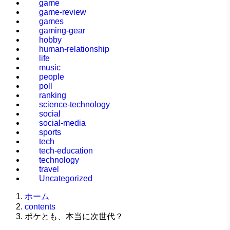
game
game-review
games
gaming-gear
hobby
human-relationship
life
music
people
poll
ranking
science-technology
social
social-media
sports
tech
tech-education
technology
travel
Uncategorized
ホーム
contents
ポケとも、本当に次世代？