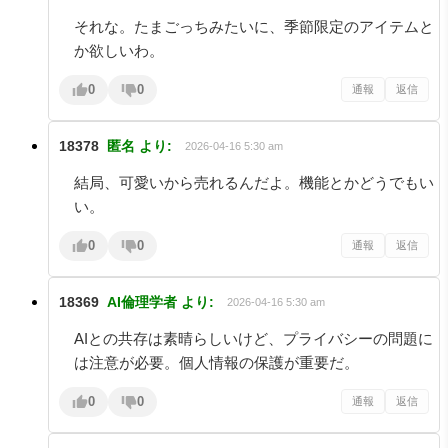
それな。たまごっちみたいに、季節限定のアイテムと
か欲しいわ。
0
0
通報
返信
18378
匿名
より:
2026-04-16 5:30 am
結局、可愛いから売れるんだよ。機能とかどうでもい
い。
0
0
通報
返信
18369
AI倫理学者
より:
2026-04-16 5:30 am
AIとの共存は素晴らしいけど、プライバシーの問題に
は注意が必要。個人情報の保護が重要だ。
0
0
通報
返信