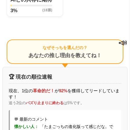
3%
(18票)
📣
なぜそっちを選んだの？
あなたの推し理由を教えてね！
🏆 現在の順位速報
現在、1位の
革命的だ！
が
92%
を獲得してリードしていま
す！
追う2位の
バズり止まりに終わる
は5%です。
💬 最新のコメント
懐かしい人：
「たまごっちの進化版って感じだな。で