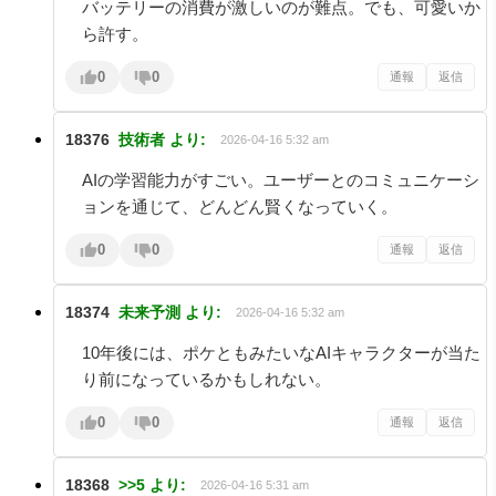
バッテリーの消費が激しいのが難点。でも、可愛いか
ら許す。
0
0
通報
返信
18376
技術者
より:
2026-04-16 5:32 am
AIの学習能力がすごい。ユーザーとのコミュニケーシ
ョンを通じて、どんどん賢くなっていく。
0
0
通報
返信
18374
未来予測
より:
2026-04-16 5:32 am
10年後には、ポケともみたいなAIキャラクターが当た
り前になっているかもしれない。
0
0
通報
返信
18368
>>5
より:
2026-04-16 5:31 am