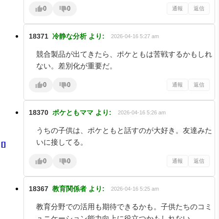
0
0
通報
返信
18371
冷静な分析
より:
2026-04-16 5:27 am
競合製品が出てきたら、ポケともは苦戦するかもしれ
ない。差別化が重要だ。
0
0
通報
返信
18370
ポケともママ
より:
2026-04-16 5:26 am
うちの子供は、ポケともと話すのが大好き。友達みた
いに接してる。
0
0
通報
返信
18367
教育関係者
より:
2026-04-16 5:25 am
教育分野での活用も期待できるかも。子供たちのコミ
ュニケーション能力向上に役立つかもしれない。