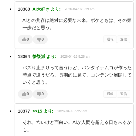
18363
AI大好き
より:
2026-04-16 5:29 am
AIとの共存は絶対に必要な未来。ポケともは、その第
一歩だと思う。
0
0
通報
返信
18364
懐疑派
より:
2026-04-16 5:28 am
バズり止まりって言うけど、バンダイナムコが作った
時点で違うだろ。長期的に見て、コンテンツ展開して
いくと思う。
0
0
通報
返信
18377
>>15
より:
2026-04-16 5:27 am
それ、怖いけど面白い。AIが人間を超える日も来るか
も。