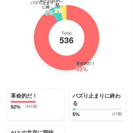
AIとの共存に
バズり止まり
期…
に終…
3%
5%
Total
536
革命的だ！
92%
革命的だ！
バズり止まりに終わ
る
92%
(491票)
5%
(27票)
AIとの共存に期待