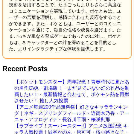
技術を活用することで、たまごっちよりもさらに高度な
コミュニケーションを実現しています。ポケともは、ユ
ーザーの言葉を理解し、感情に合わせた反応をすること
ができます。また、ポケともは、ユーザーとのコミュニ
ケーションを通じて、独自の性格や成長を遂げます。た
まごっちが単なる育成ゲームであったのに対し、ポケと
もは、AIキャラクターとの絆を深めることを目的とし
た、よりインタラクティブな体験を提供します。
Recent Posts
【ポケットモンスター】周年記念！青春時代に見たあ
の名作OVA・劇場版！・まだ見ていない幻の作品を制
覇したい！・最新情報と合わせて、ポケモン熱を再燃
させたい！ 推し人気投票
【アニメ毎週200作品無料祭】好きなキャラランキン
グ｜ネギ・スプリングフィールド・近衛木乃香・アー
ニャ・アフロディテ・長谷川千雨・桜咲刹那
【ラブライブ！スーパースター!!】アニメ放送記念 キ
ャラ人気投票｜澁谷かのん・唐可可・桜小路きな子・