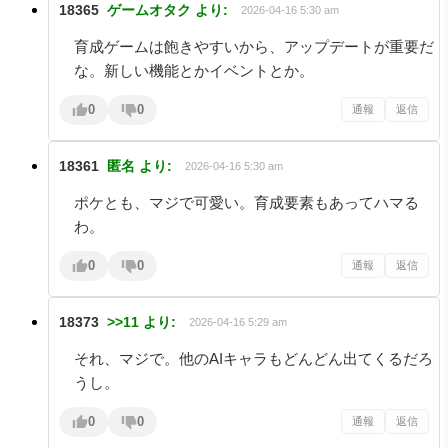
18365
ゲームオタク
より:
2026-04-16 5:30 am
育成ゲームは飽きやすいから、アップデートが重要だ
な。新しい機能とかイベントとか。
0
0
通報
返信
18361
匿名
より:
2026-04-16 5:30 am
ポケとも、マジで可愛い。育成要素もあってハマる
わ。
0
0
通報
返信
18373
>>11
より:
2026-04-16 5:29 am
それ、マジで。他のAIキャラもどんどん出てくるだろ
うし。
0
0
通報
返信