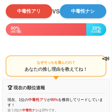
VS
中毒性アリ
中毒性ナシ
80%
20%
(487票)
(123票)
📣
なぜそっちを選んだの？
あなたの推し理由を教えてね！
🏆 現在の順位速報
現在、1位の
中毒性アリ
が
80%
を獲得してリードしていま
す！
追う2位の
中毒性ナシ
は20%です。