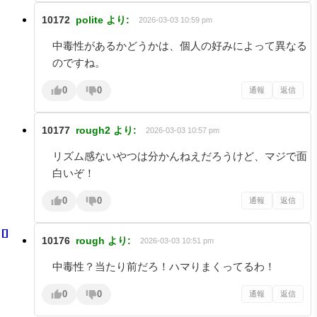
10172
polite
より:
2026-03-03 10:59 pm
中毒性があるかどうかは、個人の好みによって異なる
のですね。
0
0
通報
返信
10177
rough2
より:
2026-03-03 10:57 pm
リズム感ないやつは分かんねえだろうけど、マジで面
白いぞ！
0
0
通報
返信
10176
rough
より:
2026-03-03 10:51 pm
中毒性？当たり前だろ！ハマりまくってるわ！
0
0
通報
返信