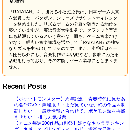
る過去
「RATATAN」を手掛ける小谷浩之氏は、日本ゲーム大賞
を受賞した「パタポン」シリーズでサウンドディレクタ
ーを務めました。リズムゲームの分野で確固たる地位を
築いていますが、実は音楽大学出身で、クラシック音楽
にも精通しているという意外な一面も。ゲーム音楽だけ
でなく、幅広い音楽知識を活かして「RATATAN」の独特
なリズムを生み出しているのです。また、小谷氏はゲー
ム開発以外にも、音楽制作やDJ活動など、多岐にわたる
活動を行っており、その才能はゲーム業界にとどまりま
せん。
Recent Posts
【ポケットモンスター】周年記念！青春時代に見たあ
の名作OVA・劇場版！・まだ見ていない幻の作品を制
覇したい！・最新情報と合わせて、ポケモン熱を再燃
させたい！ 推し人気投票
【アニメ毎週200作品無料祭】好きなキャラランキン
グ｜ネギ・スプリングフィールド・近衛木乃香・アー