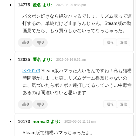
14775
匿名
より:
2026-03-29 9:33 pm
パタポン好きなら絶対ハマるでしょ。リズム取って連
打するの、単純だけど止まらんじゃん。Steam版の動
画見てたら、もう買うしかないってなっちゃった。
0
0
通報
返信
12025
匿名
より:
2026-03-16 9:32 am
>>10173
Steam版ハマった人いるんですね！私も結構
時間溶かしました笑…リズムゲーム得意じゃないの
に、気づいたらポチポチ連打してるっていう…中毒性
あるのは間違いないと思います
0
0
通報
返信
10173
normal2
より:
2026-03-03 11:31 pm
Steam版で結構ハマっちゃったよ。