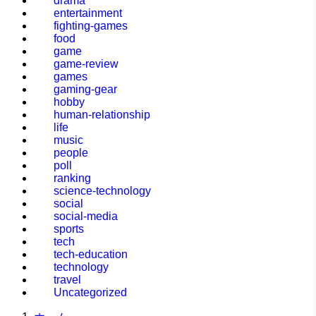
drama
entertainment
fighting-games
food
game
game-review
games
gaming-gear
hobby
human-relationship
life
music
people
poll
ranking
science-technology
social
social-media
sports
tech
tech-education
technology
travel
Uncategorized