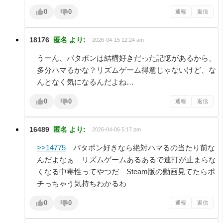
0
0
通報
返信
18176
匿名
より:
2026-04-15 12:24 am
うーん、パタポンは結構好きだった記憶があるから、
多分ハマるかな？リズムゲーム得意じゃないけど、な
んとなく気になるんだよね…
0
0
通報
返信
16489
匿名
より:
2026-04-06 5:17 pm
>>14775
パタポン好きなら絶対ハマるの当たり前な
んだよなぁ リズムゲームあるあるで連打が止まらな
くなる中毒性ってやつだ Steam版の動画見てたらポ
チっちゃう気持ちわかるわ
0
0
通報
返信