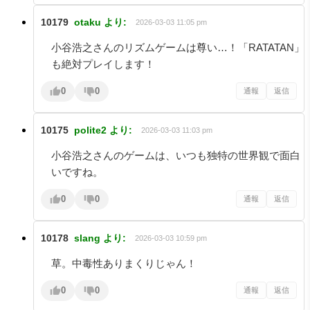
10179
otaku
より:
2026-03-03 11:05 pm
小谷浩之さんのリズムゲームは尊い…！「RATATAN」
も絶対プレイします！
0
0
通報
返信
10175
polite2
より:
2026-03-03 11:03 pm
小谷浩之さんのゲームは、いつも独特の世界観で面白
いですね。
0
0
通報
返信
10178
slang
より:
2026-03-03 10:59 pm
草。中毒性ありまくりじゃん！
0
0
通報
返信