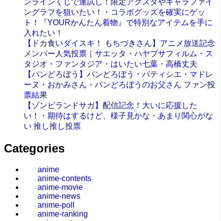
ンラインくじで運試し！限定アクスタやキャラファイ
ングラフを狙いたい！・コラボグッズを確実にゲッ
ト！『YOURかんたん着物』で特別なアイテムを手に
入れたい！
【ドカ食いダイスキ！ もちづきさん】アニメ放送記念
メンバー人気投票｜サエッタ・ハヤブサフィルム・ス
タジオ・ファンタジア・はいたい七葉・高橋丈夫
【パンどろぼう】パンどろぼう・パティシエ・マドレ
ーヌ・おかみさん・パンどろぼうのお父さん ファン投
票結果
【ゾンビランドサガ】配信記念！大いに応援した
い！・期待はするけど、様子見かな・あまり関心がな
い 推し推し投票
Categories
anime
anime-contents
anime-movie
anime-news
anime-poll
anime-ranking