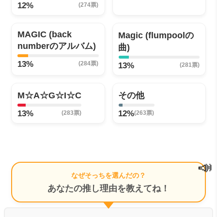
12%
(274票)
MAGIC (back
Magic (flumpoolの
numberのアルバム)
曲)
13%
(284票)
13%
(281票)
M☆A☆G☆I☆C
その他
13%
12%
(283票)
(263票)
📣
なぜそっちを選んだの？
あなたの推し理由を教えてね！