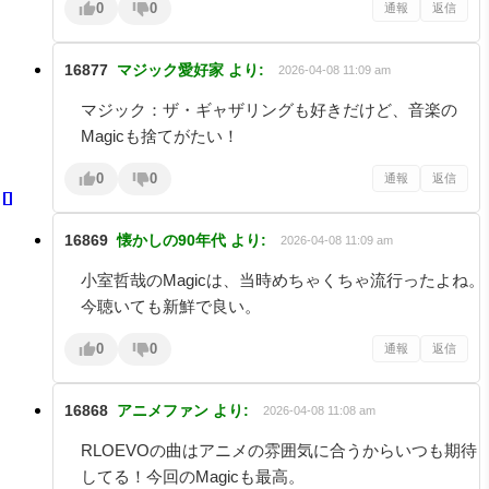
0
0
通報
返信
16877
マジック愛好家
より:
2026-04-08 11:09 am
マジック：ザ・ギャザリングも好きだけど、音楽の
Magicも捨てがたい！
0
0
通報
返信
16869
懐かしの90年代
より:
2026-04-08 11:09 am
小室哲哉のMagicは、当時めちゃくちゃ流行ったよね。
今聴いても新鮮で良い。
0
0
通報
返信
16868
アニメファン
より:
2026-04-08 11:08 am
RLOEVOの曲はアニメの雰囲気に合うからいつも期待
してる！今回のMagicも最高。