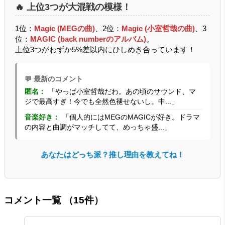
🔥 上位3つが大混戦の模様！
1位：
Magic (MEGの曲)
、2位：
Magic (小室哲哉の曲)
、3
位：
MAGIC (back numberのアルバム)
。
上位3つがわずか5%差以内にひしめき合っています！
💬 最新のコメント
匿名：
「やっぱ小室哲哉だわ。あの頃のサウンド、マ
ジで最高すぎ！今でも全然色褪せないし。中...」
音楽好き：
「個人的にはMEGのMAGICが好き。ドラマ
の内容と曲調がマッチしてて、めっちゃ盛...」
あなたはどっち派？推し理由を教えてね！
コメント一覧
（15件）