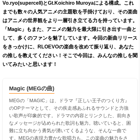
Vo.ryo(supercell)とGt.Koichiro Muroyaによる構成。これ
までも数々の人気アニメの主題歌を手掛けており、その楽曲
はアニメの世界観をより一層引き立てる力を持っています。
「Magic」もまた、アニメの魅力を最大限に引き出す一曲と
して、多くのファンを魅了しています。今回の新曲リリース
をきっかけに、RLOEVOの楽曲を改めて振り返り、あなた
の推しを教えてください！そこで今回は、みんなの推しを聞
いてみたいと思います！
Magic (MEGの曲)
MEGの「MAGIC」は、ドラマ『正しい王子のつくり方』
のOPテーマとして、その疾走感あふれるサウンドと力強
い歌声が印象的です。ドラマの内容とリンクした、前向き
なメッセージが込められた歌詞も魅力。聴いていると、困
難に立ち向かう勇気が湧いてくるような、そんな一曲で
す。MEGの表現力豊かな歌唱力も、この楽曲の魅力をさ