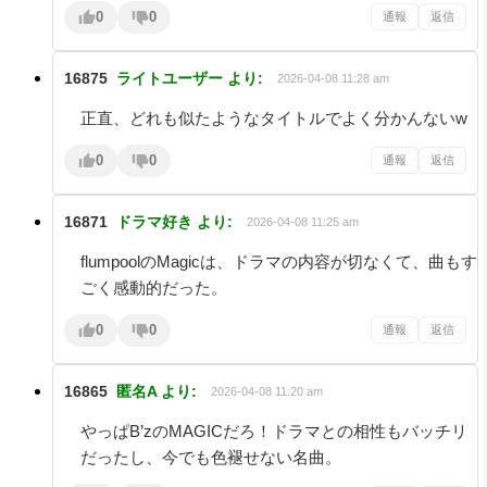
0
0
通報
返信
16875
ライトユーザー
より:
2026-04-08 11:28 am
正直、どれも似たようなタイトルでよく分かんないw
0
0
通報
返信
16871
ドラマ好き
より:
2026-04-08 11:25 am
flumpoolのMagicは、ドラマの内容が切なくて、曲もす
ごく感動的だった。
0
0
通報
返信
16865
匿名A
より:
2026-04-08 11:20 am
やっぱB’zのMAGICだろ！ドラマとの相性もバッチリ
だったし、今でも色褪せない名曲。