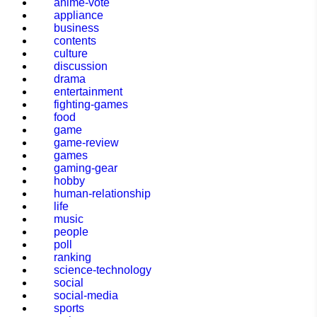
anime-vote
appliance
business
contents
culture
discussion
drama
entertainment
fighting-games
food
game
game-review
games
gaming-gear
hobby
human-relationship
life
music
people
poll
ranking
science-technology
social
social-media
sports