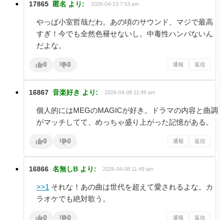
17865
匿名
より:
2026-04-13 7:53 am
やっぱ小室哲哉だわ。あの頃のサウンド、マジで最高
すぎ！今でも全然色褪せないし。中毒性ハンパないん
だよな。
0
0
通報
返信
16867
音楽好き
より:
2026-04-08 11:49 am
個人的にはMEGのMAGICが好き。ドラマの内容と曲調
がマッチしてて、めっちゃ盛り上がった記憶がある。
0
0
通報
返信
16866
名無しB
より:
2026-04-08 11:49 am
>>1
それな！あの曲は世代を超えて愛されるよな。カ
ラオケでも絶対歌う。
0
0
通報
返信