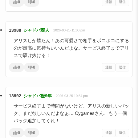
0
0
通報
返信
13988
シャドバ廃人
2026-03-25 11:00 pm
アリスしか勝たん！あの可愛さで相手をボコボコにする
のが最高に気持ちいいんだよな。サービス終了までアリ
スで駆け抜ける！
0
0
通報
返信
13992
シャドバ歴9年
2026-03-25 10:54 pm
サービス終了まで時間がないけど、アリスの新しいパッ
ク、まだ欲しいんだよなぁ… Cygamesさん、もう一個
パック追加してくれ！
0
0
通報
返信