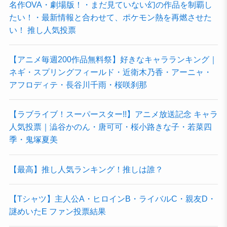
名作OVA・劇場版！・まだ見ていない幻の作品を制覇し
たい！・最新情報と合わせて、ポケモン熱を再燃させた
い！ 推し人気投票
【アニメ毎週200作品無料祭】好きなキャラランキング｜
ネギ・スプリングフィールド・近衛木乃香・アーニャ・
アフロディテ・長谷川千雨・桜咲刹那
【ラブライブ！スーパースター!!】アニメ放送記念 キャラ
人気投票｜澁谷かのん・唐可可・桜小路きな子・若菜四
季・鬼塚夏美
【最高】推し人気ランキング！推しは誰？
【Tシャツ】主人公A・ヒロインB・ライバルC・親友D・
謎めいたE ファン投票結果