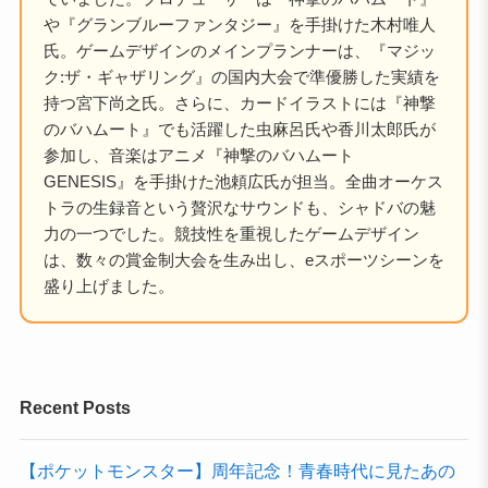
や『グランブルーファンタジー』を手掛けた木村唯人
氏。ゲームデザインのメインプランナーは、『マジッ
ク:ザ・ギャザリング』の国内大会で準優勝した実績を
持つ宮下尚之氏。さらに、カードイラストには『神撃
のバハムート』でも活躍した虫麻呂氏や香川太郎氏が
参加し、音楽はアニメ『神撃のバハムート
GENESIS』を手掛けた池頼広氏が担当。全曲オーケス
トラの生録音という贅沢なサウンドも、シャドバの魅
力の一つでした。競技性を重視したゲームデザイン
は、数々の賞金制大会を生み出し、eスポーツシーンを
盛り上げました。
Recent Posts
【ポケットモンスター】周年記念！青春時代に見たあの