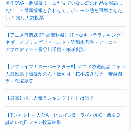
名作OVA・劇場版！・まだ見ていない幻の作品を制覇し
たい！・最新情報と合わせて、ポケモン熱を再燃させた
い！ 推し人気投票
【アニメ毎週200作品無料祭】好きなキャラランキング｜
ネギ・スプリングフィールド・近衛木乃香・アーニャ・
アフロディテ・長谷川千雨・桜咲刹那
【ラブライブ！スーパースター!!】アニメ放送記念 キャラ
人気投票｜澁谷かのん・唐可可・桜小路きな子・若菜四
季・鬼塚夏美
【最高】推し人気ランキング！推しは誰？
【Tシャツ】主人公A・ヒロインB・ライバルC・親友D・
謎めいたE ファン投票結果