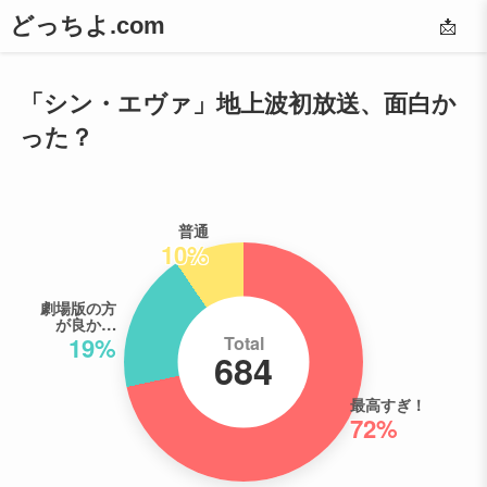
どっちよ.com
📩
「シン・エヴァ」地上波初放送、面白か
った？
普通
10%
劇場版の方
が良か…
Total
19%
684
最高すぎ！
72%