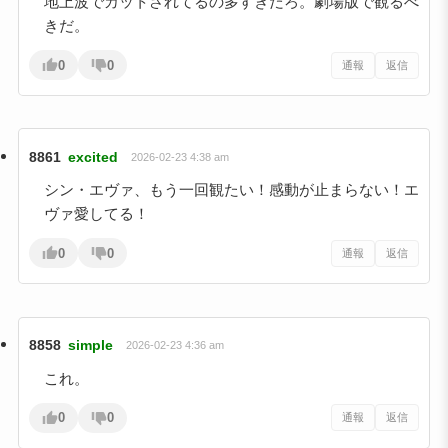
地上波でカットされてるの多すぎだろ。劇場版で観るべ
きだ。
0
0
通報
返信
8861
excited
2026-02-23 4:38 am
シン・エヴァ、もう一回観たい！感動が止まらない！エ
ヴァ愛してる！
0
0
通報
返信
8858
simple
2026-02-23 4:36 am
これ。
0
0
通報
返信