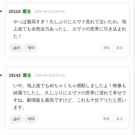
20110
匿名
2026-04-25 2:08 am
やっぱ最高すぎ！久しぶりにエヴァ見れて泣いたわ。地
上波でも全然迫力あったし、エヴァの世界に引き込まれ
た！
0
0
通報
返信
19142
匿名
2026-04-20 6:53 am
いや、地上波でもめちゃくちゃ感動しましたよ！映像も
綺麗でしたし、久しぶりにエヴァの世界に浸れて幸せで
すね。劇場版も最高ですけど、これも十分アリだと思い
ます。
0
0
通報
返信