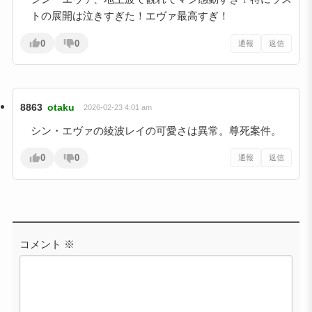
トの展開は泣きすぎた！エヴァ最高すぎ！
0
0
通報
返信
8863
otaku
2026-02-23 4:01 am
シン・エヴァの綾波レイの可愛さは異常。尊死案件。
0
0
通報
返信
コメント
※