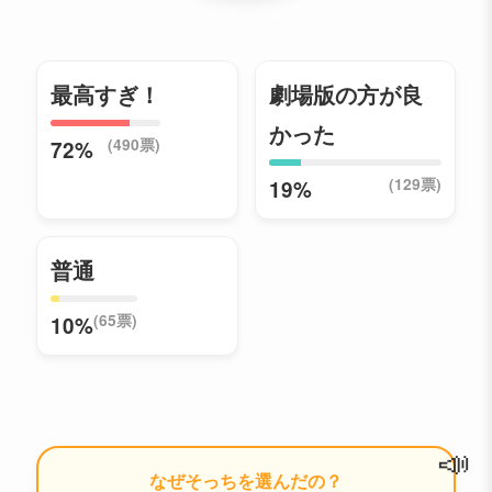
最高すぎ！
劇場版の方が良
かった
(490票)
72%
(129票)
19%
普通
(65票)
10%
📣
なぜそっちを選んだの？