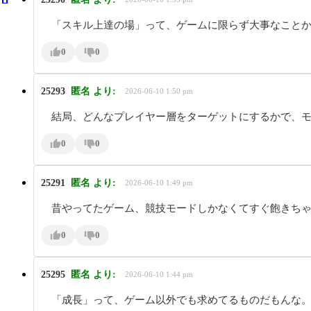
「スキル上達の場」って、ゲームに限らず大事なこと
0
0
25293
匿名
より:
2026-06-10 1:50 pm
結局、どんなプレイヤー層をターゲットにするかで、
0
0
25291
匿名
より:
2026-06-10 1:49 pm
昔やってたゲーム、競技モードしかなくてすぐ飽きち
0
0
25295
匿名
より:
2026-06-10 1:44 pm
「成長」って、ゲーム以外でも求めてるものだもんな