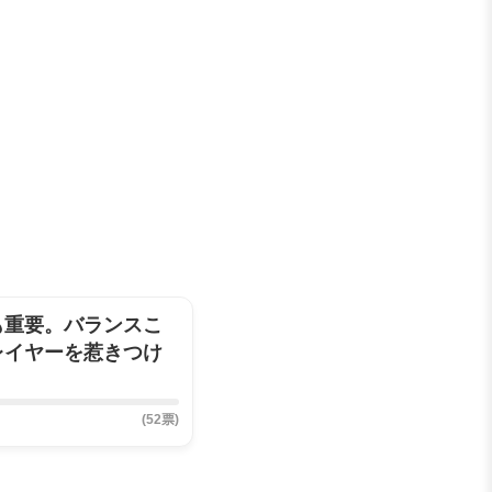
も重要。バランスこ
レイヤーを惹きつけ
(52票)