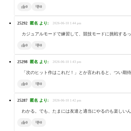
0
0
25292
匿名
より:
2026-06-10 1:44 pm
カジュアルモードで練習して、競技モードに挑戦する
0
0
25298
匿名
より:
2026-06-10 1:43 pm
「次のヒット作はこれだ！」とか言われると、つい期
0
0
25287
匿名
より:
2026-06-10 1:42 pm
わかる。でも、たまには友達と適当にやるのも楽しい
0
0