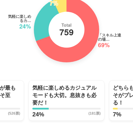
7%
気軽に楽しめ
るカ…
24%
Total
759
「スキル上達
の場…
69%
が最も
気軽に楽しめるカジュアル
どちら
そ至
モードも大切。息抜きも必
そがプ
要だ！
る！
24%
7%
(526票)
(181票)