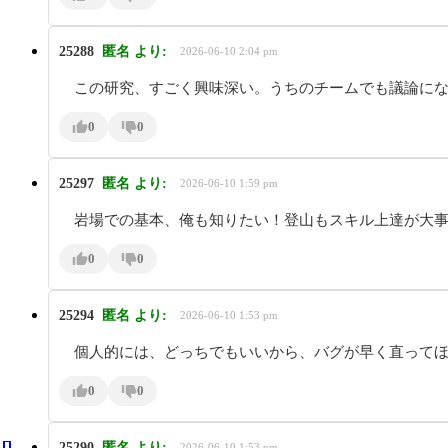
25288
匿名
より:
2026-06-10 2:04 pm
この研究、すごく興味深い。うちのチームでも議論に
0
0
25297
匿名
より:
2026-06-10 1:59 pm
岩場での基本、俺も知りたい！登山もスキル上達が大
0
0
25294
匿名
より:
2026-06-10 1:53 pm
個人的には、どっちでもいいから、バグが早く直って
0
0
25290
匿名
より:
2026-06-10 1:53 pm