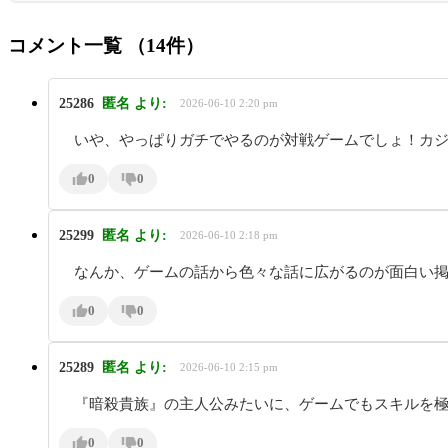
コメント一覧
（14件）
25286
匿名
より:
2026-06-10 2:20 pm
いや、やっぱりガチでやるのが対戦ゲームでしょ！カ
0
0
25299
匿名
より:
2026-06-10 2:18 pm
なんか、ゲームの話から色々な話に広がるのが面白い
0
0
25289
匿名
より:
2026-06-10 2:15 pm
『暗殺貴族』の主人公みたいに、ゲームでもスキルを
0
0