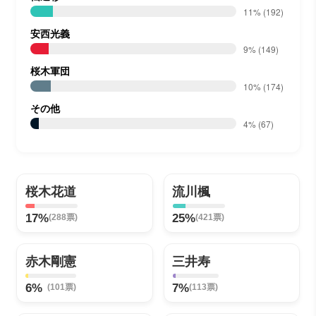
11%
(192)
安西光義
9%
(149)
桜木軍団
10%
(174)
その他
4%
(67)
桜木花道
流川楓
17%
25%
(288票)
(421票)
赤木剛憲
三井寿
6%
7%
(101票)
(113票)