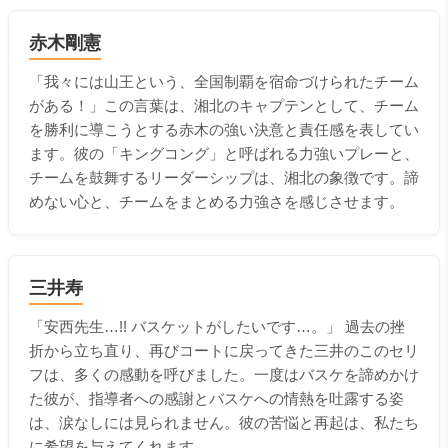
赤木剛憲
「我々には山王という、全国制覇を宿命づけられたチーム
がある！」この言葉は、湘北のキャプテンとして、チーム
を勝利に導こうとする赤木の強い決意と責任感を表してい
ます。彼の「キングコング」と呼ばれる力強いプレーと、
チームを鼓舞するリーダーシップは、湘北の象徴です。諦
めない心と、チームをまとめる力強さを感じさせます。
三井寿
「安西先生…!! バスケットがしたいです…。」 過去の挫
折から立ち直り、再びコートに戻ってきた三井のこのセリ
フは、多くの感動を呼びました。一度はバスケを諦めかけ
た彼が、指導者への感謝とバスケへの情熱を吐露する姿
は、涙なしには見られません。彼の苦悩と再起は、私たち
に希望を与えてくれます。