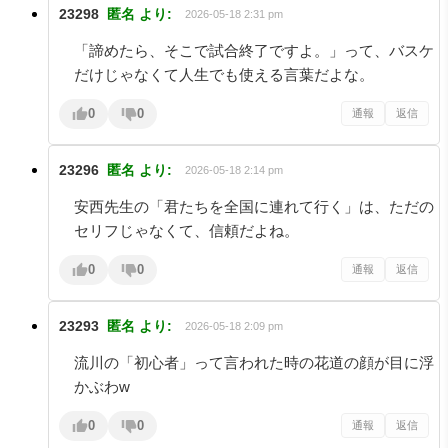
23298
匿名
より:
2026-05-18 2:31 pm
「諦めたら、そこで試合終了ですよ。」って、バスケ
だけじゃなくて人生でも使える言葉だよな。
0
0
通報
返信
23296
匿名
より:
2026-05-18 2:14 pm
安西先生の「君たちを全国に連れて行く」は、ただの
セリフじゃなくて、信頼だよね。
0
0
通報
返信
23293
匿名
より:
2026-05-18 2:09 pm
流川の「初心者」って言われた時の花道の顔が目に浮
かぶわw
0
0
通報
返信