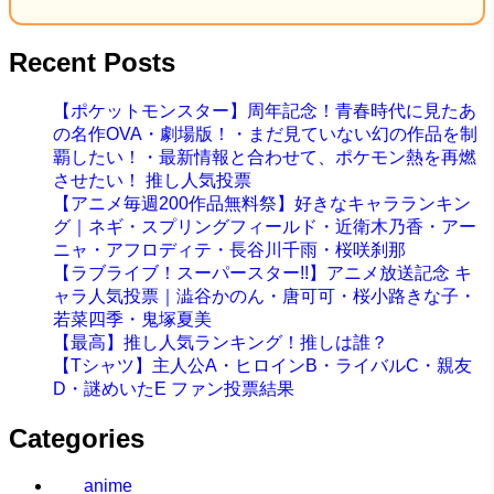
Recent Posts
【ポケットモンスター】周年記念！青春時代に見たあ
の名作OVA・劇場版！・まだ見ていない幻の作品を制
覇したい！・最新情報と合わせて、ポケモン熱を再燃
させたい！ 推し人気投票
【アニメ毎週200作品無料祭】好きなキャラランキン
グ｜ネギ・スプリングフィールド・近衛木乃香・アー
ニャ・アフロディテ・長谷川千雨・桜咲刹那
【ラブライブ！スーパースター!!】アニメ放送記念 キ
ャラ人気投票｜澁谷かのん・唐可可・桜小路きな子・
若菜四季・鬼塚夏美
【最高】推し人気ランキング！推しは誰？
【Tシャツ】主人公A・ヒロインB・ライバルC・親友
D・謎めいたE ファン投票結果
Categories
anime