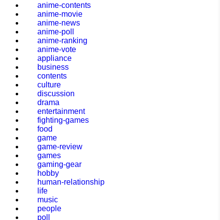
anime-contents
anime-movie
anime-news
anime-poll
anime-ranking
anime-vote
appliance
business
contents
culture
discussion
drama
entertainment
fighting-games
food
game
game-review
games
gaming-gear
hobby
human-relationship
life
music
people
poll