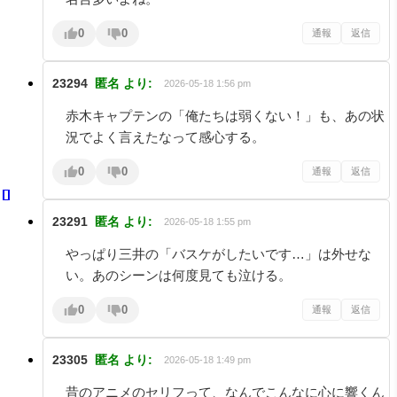
0
0
通報
返信
23294
匿名
より:
2026-05-18 1:56 pm
赤木キャプテンの「俺たちは弱くない！」も、あの状
況でよく言えたなって感心する。
0
0
通報
返信
23291
匿名
より:
2026-05-18 1:55 pm
やっぱり三井の「バスケがしたいです…」は外せな
い。あのシーンは何度見ても泣ける。
0
0
通報
返信
23305
匿名
より:
2026-05-18 1:49 pm
昔のアニメのセリフって、なんでこんなに心に響くん