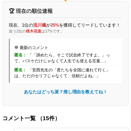
🏆 現在の順位速報
現在、1位の
流川楓
が
25%
を獲得してリードしています！
追う2位の
桜木花道
は17%です。
💬 最新のコメント
匿名：
「「諦めたら、そこで試合終了ですよ。」っ
て、バスケだけじゃなくて人生でも使える言葉...」
匿名：
「安西先生の「君たちを全国に連れて行く」
は、ただのセリフじゃなくて、信頼だよね。」
あなたはどっち派？推し理由を教えてね！
コメント一覧
（15件）