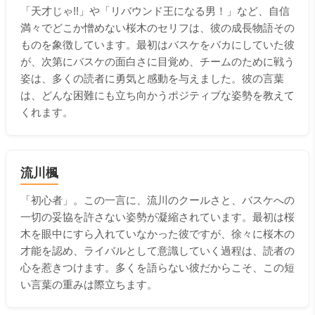
「天才じゃ!!」や「リバウンド王になる男！」など、自信
満々でどこか憎めない桜木のセリフは、彼の成長物語その
ものを象徴しています。最初はバスケをバカにしていた彼
が、次第にバスケの面白さに目覚め、チームのために戦う
姿は、多くの読者に勇気と感動を与えました。彼の言葉
は、どんな困難にも立ち向かうポジティブな姿勢を教えて
くれます。
流川楓
「初心者」。この一言に、流川のクールさと、バスケへの
一切の妥協を許さない姿勢が凝縮されています。最初は桜
木を眼中にすら入れていなかった彼ですが、徐々に桜木の
才能を認め、ライバルとして意識していく過程は、読者の
心を惹きつけます。多くを語らない彼だからこそ、この短
い言葉の重みは際立ちます。