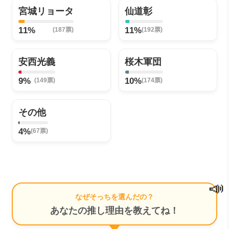
宮城リョータ
仙道彰
11%
11%
(187票)
(192票)
安西光義
桜木軍団
9%
10%
(149票)
(174票)
その他
4%
(67票)
📣
なぜそっちを選んだの？
あなたの推し理由を教えてね！