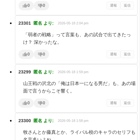
0
0
通報
返信
23301
匿名
より:
2026-05-18 2:04 pm
「弱者の戦略」って言葉も、あの試合で出てきたっ
け？ 深かったな。
0
0
通報
返信
23299
匿名
より:
2026-05-18 1:59 pm
山王戦の沢北の「俺は日本一になる男だ」も、あの場
面で言うからこそ響く。
0
0
通報
返信
23300
匿名
より:
2026-05-18 1:58 pm
牧さんとか藤真とか、ライバル校のキャラのセリフも
名言多いよね。