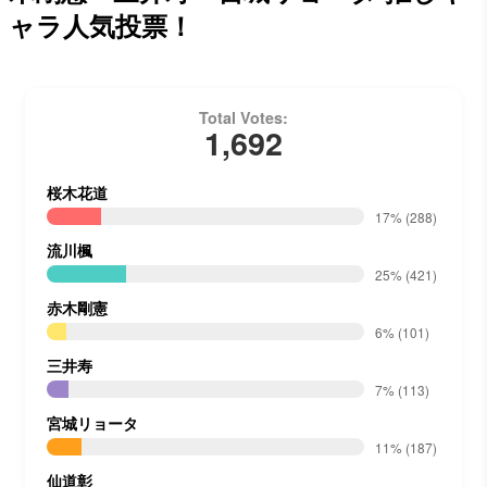
ャラ人気投票！
Total Votes:
1,692
桜木花道
17%
(288)
流川楓
25%
(421)
赤木剛憲
6%
(101)
三井寿
7%
(113)
宮城リョータ
11%
(187)
仙道彰