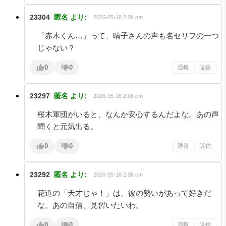
23304
匿名
より:
2026-05-18 2:06 pm
「赤木くん…」って、晴子さんの声も名セリフの一つ
じゃない？
0
0
通報
返信
23297
匿名
より:
2026-05-18 2:06 pm
桜木軍団がいると、なんか安心するんだよな。あの声
聞くと元気出る。
0
0
通報
返信
23292
匿名
より:
2026-05-18 2:06 pm
花道の「天才じゃ！」は、彼の勢いがあって好きだ
な。あの自信、見習いたいわ。
0
0
通報
返信