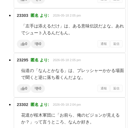
23303
匿名
より:
2026-05-18 2:05 pm
「左手は添えるだけ」は、ある意味伝説だよな。あれ
でシュート入るんだもん。
0
0
通報
返信
23295
匿名
より:
2026-05-18 2:05 pm
仙道の「なんとかなる」は、プレッシャーかかる場面
で聞くと逆に落ち着くんだよな。
0
0
通報
返信
23302
匿名
より:
2026-05-18 2:04 pm
花道が桜木軍団に「お前ら、俺のビジョンが見える
か？」って言うところ、なんか好き。