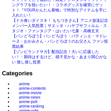
ングラフを狙いたい！・コラボグッズを確実にゲッ
ト！『YOURかんたん着物』で特別なアイテムを手に
入れたい！
【ドカ食いダイスキ！ もちづきさん】アニメ放送記念
メンバー人気投票｜サエッタ・ハヤブサフィルム・ス
タジオ・ファンタジア・はいたい七葉・高橋丈夫
【パンどろぼう】パンどろぼう・パティシエ・マドレ
ーヌ・おかみさん・パンどろぼうのお父さん ファン投
票結果
【ゾンビランドサガ】配信記念！大いに応援した
い！・期待はするけど、様子見かな・あまり関心がな
い 推し推し投票
Categories
anime
anime-contents
anime-movie
anime-news
anime-poll
anime-ranking
anime-vote