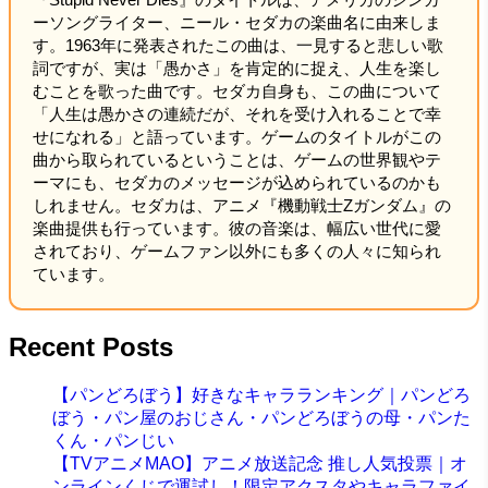
ーソングライター、ニール・セダカの楽曲名に由来しま
す。1963年に発表されたこの曲は、一見すると悲しい歌
詞ですが、実は「愚かさ」を肯定的に捉え、人生を楽し
むことを歌った曲です。セダカ自身も、この曲について
「人生は愚かさの連続だが、それを受け入れることで幸
せになれる」と語っています。ゲームのタイトルがこの
曲から取られているということは、ゲームの世界観やテ
ーマにも、セダカのメッセージが込められているのかも
しれません。セダカは、アニメ『機動戦士Ζガンダム』の
楽曲提供も行っています。彼の音楽は、幅広い世代に愛
されており、ゲームファン以外にも多くの人々に知られ
ています。
Recent Posts
【パンどろぼう】好きなキャラランキング｜パンどろ
ぼう・パン屋のおじさん・パンどろぼうの母・パンた
くん・パンじい
【TVアニメMAO】アニメ放送記念 推し人気投票｜オ
ンラインくじで運試し！限定アクスタやキャラファイ