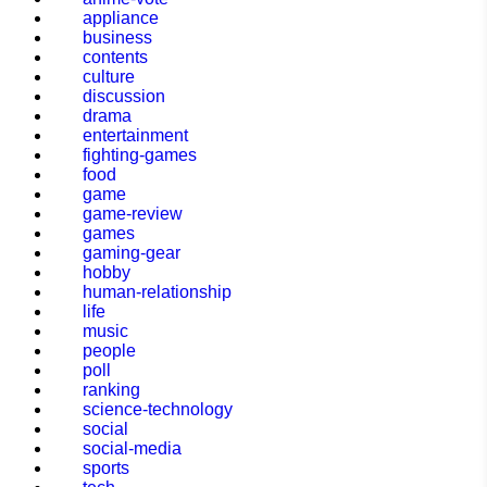
appliance
business
contents
culture
discussion
drama
entertainment
fighting-games
food
game
game-review
games
gaming-gear
hobby
human-relationship
life
music
people
poll
ranking
science-technology
social
social-media
sports