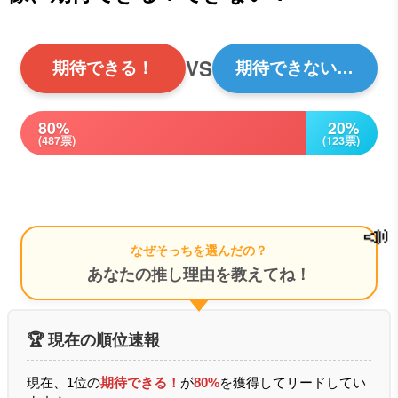
VS
期待できる！
期待できない…
80%
20%
(487票)
(123票)
📣
なぜそっちを選んだの？
あなたの推し理由を教えてね！
🏆 現在の順位速報
現在、1位の
期待できる！
が
80%
を獲得してリードしてい