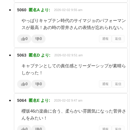
5060
匿名A
より:
2026-02-02 9:55 am
やっぱりキャプテン時代のサイマジョのパフォーマン
スが最高！あの時の菅井さんの表情が忘れられない。
0
0
通報
返信
5063
匿名D
より:
2026-02-02 9:51 am
キャプテンとしての責任感とリーダーシップが素晴ら
しかった！
0
0
通報
返信
5064
匿名E
より:
2026-02-02 9:47 am
櫻坂46の楽曲に合う、柔らかい雰囲気になった菅井さ
んをみたい！
0
0
通報
返信