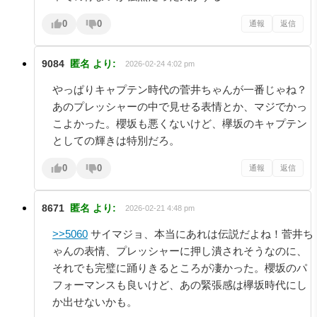
0
0
通報
返信
9084
匿名
より:
2026-02-24 4:02 pm
やっぱりキャプテン時代の菅井ちゃんが一番じゃね？
あのプレッシャーの中で見せる表情とか、マジでかっ
こよかった。櫻坂も悪くないけど、欅坂のキャプテン
としての輝きは特別だろ。
0
0
通報
返信
8671
匿名
より:
2026-02-21 4:48 pm
>>5060
サイマジョ、本当にあれは伝説だよね！菅井ち
ゃんの表情、プレッシャーに押し潰されそうなのに、
それでも完璧に踊りきるところが凄かった。櫻坂のパ
フォーマンスも良いけど、あの緊張感は欅坂時代にし
か出せないかも。