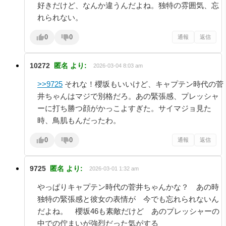
好きだけど、なんか違うんだよね。独特の雰囲気、忘
れられない。
0
0
通報
返信
10272
匿名
より:
2026-03-04 8:03 am
>>9725
それな！櫻坂もいいけど、キャプテン時代の菅
井ちゃんはマジで別格だろ。あの緊張感、プレッシャ
ーに打ち勝つ顔がかっこよすぎた。サイマジョ見た
時、鳥肌もんだったわ。
0
0
通報
返信
9725
匿名
より:
2026-03-01 1:32 am
やっぱりキャプテン時代の菅井ちゃんかな？ あの時
独特の緊張感と彼女の表情が 今でも忘れられないん
だよね。 櫻坂46も素敵だけど あのプレッシャーの
中での佇まいが強烈だった気がする