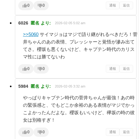
0
0
通報
返信
6026
匿名
より:
2026-02-05 5:02 am
>>5060
サイマジョはマジで語り継がれるべきだろ！菅
井ちゃんのあの表情、プレッシャーと覚悟が滲み出て
てさ。櫻坂も悪くないけど、キャプテン時代のカリス
マ性には勝てないわ
0
0
通報
返信
5984
匿名
より:
2026-02-05 3:32 am
やっぱりキャプテン時代の菅井ちゃんが最強！あの時
の緊張感と、でもどこか余裕のある表情がマジでかっ
こよかったんだよな。櫻坂もいいけど、欅坂の時の彼
女は別格すぎ！
0
0
通報
返信