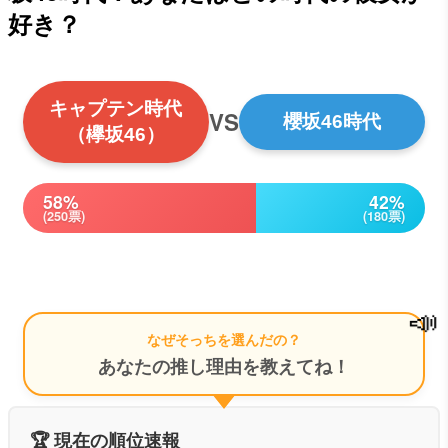
好き？
キャプテン時代
VS
櫻坂46時代
（欅坂46）
58%
42%
(250票)
(180票)
📣
なぜそっちを選んだの？
あなたの推し理由を教えてね！
🏆 現在の順位速報