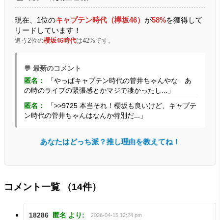
現在、1位の
キャプテン時代（欅坂46）
が
58%
を獲得して
リードしています！
追う2位の
櫻坂46時代
は42%です。
💬 最新のコメント
匿名：
「やっぱキャプテン時代の菅井ちゃんやな あ
の時のライブの緊張感とかマジで凄かったし...」
匿名：
「>>9725 本当それ！櫻坂も良いけど、キャプテ
ン時代の菅井ちゃんはなんか特別だ...」
あなたはどっち派？推し理由を教えてね！
コメント一覧
（14件）
18286
匿名
より:
2026-04-15 12:24 pm