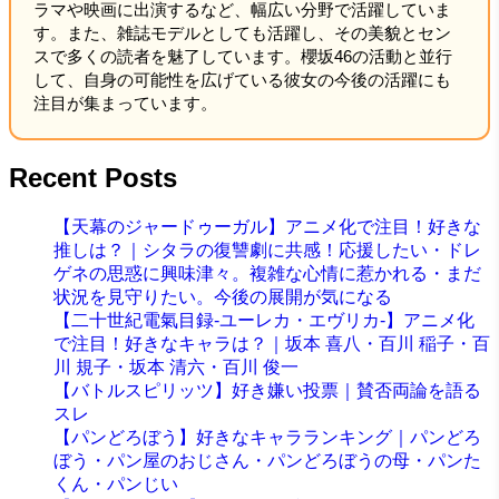
ラマや映画に出演するなど、幅広い分野で活躍していま
す。また、雑誌モデルとしても活躍し、その美貌とセン
スで多くの読者を魅了しています。櫻坂46の活動と並行
して、自身の可能性を広げている彼女の今後の活躍にも
注目が集まっています。
Recent Posts
【天幕のジャードゥーガル】アニメ化で注目！好きな
推しは？｜シタラの復讐劇に共感！応援したい・ドレ
ゲネの思惑に興味津々。複雑な心情に惹かれる・まだ
状況を見守りたい。今後の展開が気になる
【二十世紀電氣目録-ユーレカ・エヴリカ-】アニメ化
で注目！好きなキャラは？｜坂本 喜八・百川 稲子・百
川 規子・坂本 清六・百川 俊一
【バトルスピリッツ】好き嫌い投票｜賛否両論を語る
スレ
【パンどろぼう】好きなキャラランキング｜パンどろ
ぼう・パン屋のおじさん・パンどろぼうの母・パンた
くん・パンじい