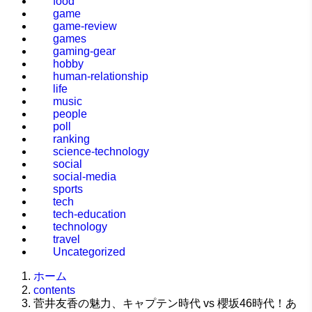
food
game
game-review
games
gaming-gear
hobby
human-relationship
life
music
people
poll
ranking
science-technology
social
social-media
sports
tech
tech-education
technology
travel
Uncategorized
ホーム
contents
菅井友香の魅力、キャプテン時代 vs 櫻坂46時代！あ