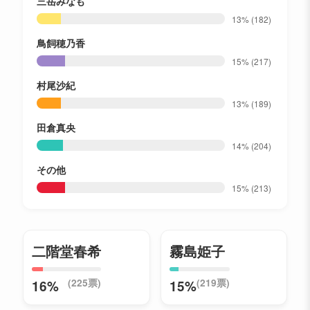
三岳みなも
13%
(182)
鳥飼穂乃香
15%
(217)
村尾沙紀
13%
(189)
田倉真央
14%
(204)
その他
15%
(213)
二階堂春希
霧島姫子
(225票)
(219票)
16%
15%