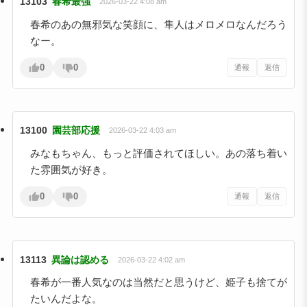
13103
春希最強
2026-03-22 4:08 am
春希のあの無邪気な笑顔に、隼人はメロメロなんだろう
なー。
0
0
通報
返信
13100
園芸部応援
2026-03-22 4:03 am
みなもちゃん、もっと評価されてほしい。あの落ち着い
た雰囲気が好き。
0
0
通報
返信
13113
異論は認める
2026-03-22 4:02 am
春希が一番人気なのは当然だと思うけど、姫子も捨てが
たいんだよな。