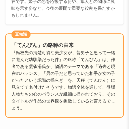
在です。姫子の恋を応援する姿や、隼人との関係に興
味を示す姿など、今後の展開で重要な役割を果たすか
もしれません。
豆知識
「てんびん」の略称の由来
『転校先の清楚可憐な美少女が、昔男子と思って一緒
に遊んだ幼馴染だった件』の略称「てんびん」は、作
者である雲雀湯氏が、物語のテーマである「過去と現
在のバランス」「男の子だと思っていた相手が女の子
だったという認識の揺らぎ」を、天秤（てんびん）に
見立てて名付けたそうです。物語全体を通して、登場
人物たちの心のバランスが繊細に描かれており、その
タイトルが作品の世界観を象徴していると言えるでし
ょう。