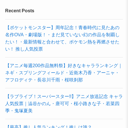
Recent Posts
【ポケットモンスター】周年記念！青春時代に見たあの
名作OVA・劇場版！・まだ見ていない幻の作品を制覇し
たい！・最新情報と合わせて、ポケモン熱を再燃させた
い！ 推し人気投票
【アニメ毎週200作品無料祭】好きなキャラランキング｜
ネギ・スプリングフィールド・近衛木乃香・アーニャ・
アフロディテ・長谷川千雨・桜咲刹那
【ラブライブ！スーパースター!!】アニメ放送記念 キャラ
人気投票｜澁谷かのん・唐可可・桜小路きな子・若菜四
季・鬼塚夏美
【最高】推し人気ランキング！推しは誰？