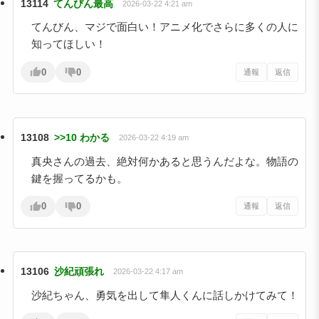
13114
てんびん最高
2026-03-22 4:21 am
てんびん、マジで面白い！アニメ化でさらに多くの人に
知ってほしい！
0
0
通報
返信
13108
>>10 わかる
2026-03-22 4:19 am
真央さんの過去、絶対何かあると思うんだよな。物語の
鍵を握ってるかも。
0
0
通報
返信
13106
沙紀頑張れ
2026-03-22 4:17 am
沙紀ちゃん、勇気を出して隼人くんに話しかけてみて！