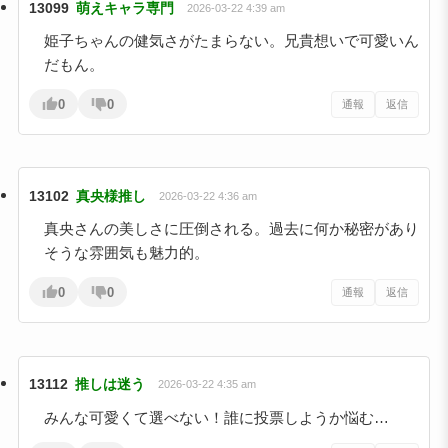
13099
萌えキャラ専門
2026-03-22 4:39 am
姫子ちゃんの健気さがたまらない。兄貴想いで可愛いん
だもん。
0
0
通報
返信
13102
真央様推し
2026-03-22 4:36 am
真央さんの美しさに圧倒される。過去に何か秘密があり
そうな雰囲気も魅力的。
0
0
通報
返信
13112
推しは迷う
2026-03-22 4:35 am
みんな可愛くて選べない！誰に投票しようか悩む…