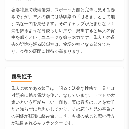
容姿端麗で成績優秀、スポーツ万能と完璧に見える春
希ですが、隼人の前では幼馴染の「はるき」として無
邪気な一面を見せます。そのギャップがたまらない！
鈴を振るような可愛らしい声や、興奮すると隼人の背
中を叩くというユニークな癖も魅力です。隼人との過
去の記憶を巡る関係性は、物語の軸となる部分であ
り、今後の展開に期待が高まります。
霧島姫子
隼人の妹である姫子は、明るく活発な性格で、兄とは
対照的に携帯電話を使いこなしています。トマトが大
嫌いという可愛らしい一面も。実は春希のことを女子
だと知らずに片思いしており、その恋心と兄の春希と
の関係が複雑に絡み合います。今後の成長と恋の行方
が注目されるキャラクターです。