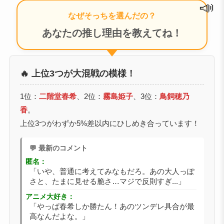
📣
なぜそっちを選んだの？
あなたの推し理由を教えてね！
🔥 上位3つが大混戦の模様！
1位：
二階堂春希
、2位：
霧島姫子
、3位：
鳥飼穂乃
香
。
上位3つがわずか5%差以内にひしめき合っています！
💬 最新のコメント
匿名：
「いや、普通に考えてみなもだろ。あの大人っぽ
さと、たまに見せる脆さ…マジで反則すぎ...」
アニメ大好き：
「やっぱ春希しか勝たん！あのツンデレ具合が最
高なんだよな。」