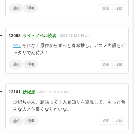
0
0
通報
返信
13098
ライトノベル読者
2026-03-22 3:56 am
>>1
それな！原作からずっと春希推し。アニメ声優もピ
ッタリで期待大！
0
0
通報
返信
13101
沙紀派
2026-03-22 3:55 am
沙紀ちゃん、頑張って！人見知りを克服して、もっと色
んな人と仲良くなりたいな。
0
0
通報
返信