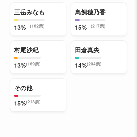
三岳みなも
鳥飼穂乃香
(182票)
(217票)
13%
15%
村尾沙紀
田倉真央
(189票)
(204票)
13%
14%
その他
(213票)
15%