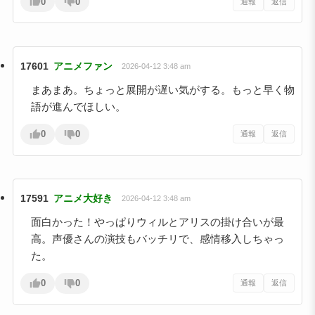
0
0
通報
返信
17601
アニメファン
2026-04-12 3:48 am
まあまあ。ちょっと展開が遅い気がする。もっと早く物
語が進んでほしい。
0
0
通報
返信
17591
アニメ大好き
2026-04-12 3:48 am
面白かった！やっぱりウィルとアリスの掛け合いが最
高。声優さんの演技もバッチリで、感情移入しちゃっ
た。
0
0
通報
返信