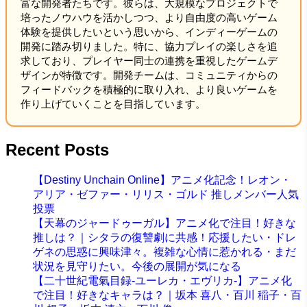
富な開発者たちです。彼らは、大規模なプロジェクトで
培ったノウハウを活かしつつ、より自由度の高いゲーム
体験を提供したいという思いから、インディーゲームの
開発に踏み切りました。特に、協力プレイの楽しさを追
求しており、プレイヤー同士の連携を重視したゲームデ
ザインが特徴です。開発チームは、コミュニティからの
フィードバックを積極的に取り入れ、より良いゲームを
作り上げていくことを目指しています。
Recent Posts
【Destiny Unchain Online】アニメ化記念！レオン・
アリア・ゼファー・リリス・ゴルド 推しメンバー人気
投票
【天幕のジャードゥーガル】アニメ化で注目！好きな
推しは？｜シタラの復讐劇に共感！応援したい・ドレ
ゲネの思惑に興味津々。複雑な心情に惹かれる・まだ
状況を見守りたい。今後の展開が気になる
【二十世紀電氣目録-ユーレカ・エヴリカ-】アニメ化
で注目！好きなキャラは？｜坂本 喜八・百川 稲子・百