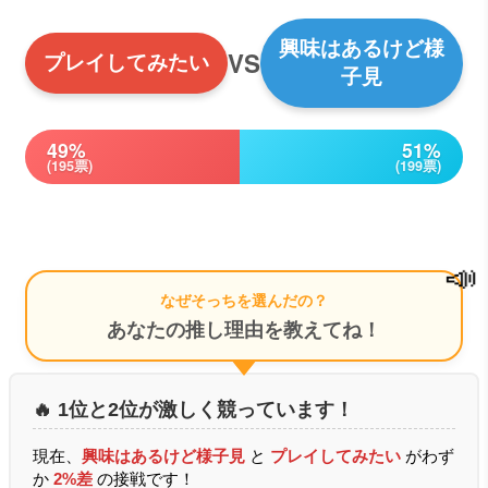
興味はあるけど様
VS
プレイしてみたい
子見
49%
51%
(195票)
(199票)
📣
なぜそっちを選んだの？
あなたの推し理由を教えてね！
🔥 1位と2位が激しく競っています！
現在、
興味はあるけど様子見
と
プレイしてみたい
がわず
か
2%差
の接戦です！