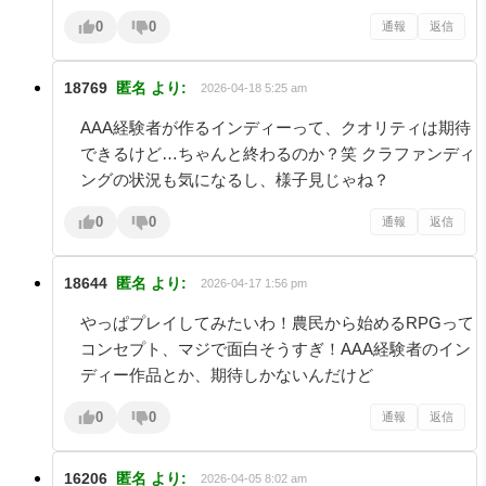
0
0
通報
返信
18769
匿名
より:
2026-04-18 5:25 am
AAA経験者が作るインディーって、クオリティは期待
できるけど…ちゃんと終わるのか？笑 クラファンディ
ングの状況も気になるし、様子見じゃね？
0
0
通報
返信
18644
匿名
より:
2026-04-17 1:56 pm
やっぱプレイしてみたいわ！農民から始めるRPGって
コンセプト、マジで面白そうすぎ！AAA経験者のイン
ディー作品とか、期待しかないんだけど
0
0
通報
返信
16206
匿名
より:
2026-04-05 8:02 am