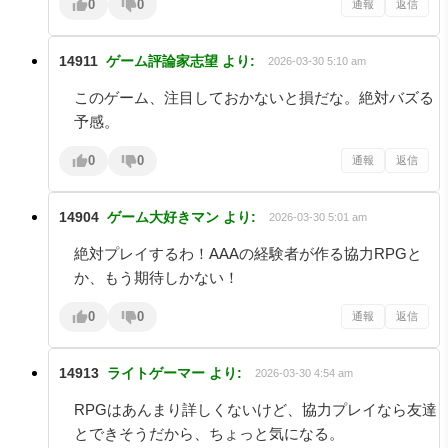
0
0
通報
返信
14911
ゲーム評論家志望
より:
2026-03-30 5:10 am
このゲーム、注目しておかないと損だな。絶対バズる
予感。
0
0
通報
返信
14904
ゲーム大好きマン
より:
2026-03-30 5:01 am
絶対プレイするわ！AAAの経験者が作る協力RPGと
か、もう期待しかない！
0
0
通報
返信
14913
ライトゲーマー
より:
2026-03-30 4:54 am
RPGはあんまり詳しくないけど、協力プレイなら友達
とできそうだから、ちょっと気になる。