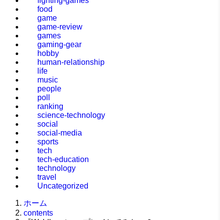
fighting-games
food
game
game-review
games
gaming-gear
hobby
human-relationship
life
music
people
poll
ranking
science-technology
social
social-media
sports
tech
tech-education
technology
travel
Uncategorized
ホーム
contents