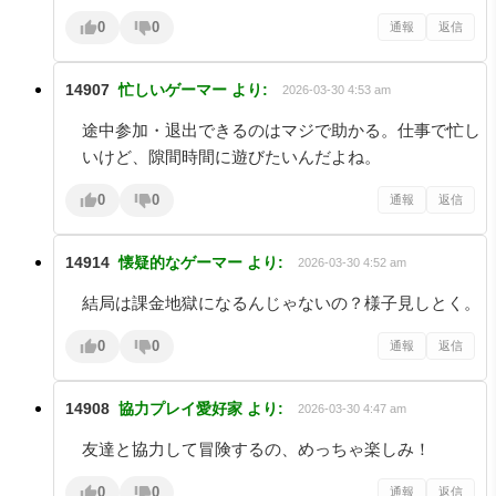
0
0
通報
返信
14907
忙しいゲーマー
より:
2026-03-30 4:53 am
途中参加・退出できるのはマジで助かる。仕事で忙し
いけど、隙間時間に遊びたいんだよね。
0
0
通報
返信
14914
懐疑的なゲーマー
より:
2026-03-30 4:52 am
結局は課金地獄になるんじゃないの？様子見しとく。
0
0
通報
返信
14908
協力プレイ愛好家
より:
2026-03-30 4:47 am
友達と協力して冒険するの、めっちゃ楽しみ！
0
0
通報
返信