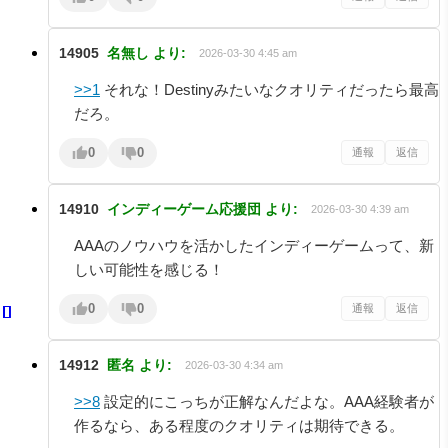
14905
名無し
より:
2026-03-30 4:45 am
>>1
それな！Destinyみたいなクオリティだったら最高
だろ。
0
0
通報
返信
14910
インディーゲーム応援団
より:
2026-03-30 4:39 am
AAAのノウハウを活かしたインディーゲームって、新
しい可能性を感じる！
0
0
通報
返信
14912
匿名
より:
2026-03-30 4:34 am
>>8
設定的にこっちが正解なんだよな。AAA経験者が
作るなら、ある程度のクオリティは期待できる。