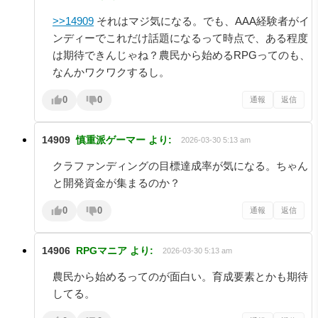
>>14909
それはマジ気になる。でも、AAA経験者がイ
ンディーでこれだけ話題になるって時点で、ある程度
は期待できんじゃね？農民から始めるRPGってのも、
なんかワクワクするし。
0
0
通報
返信
14909
慎重派ゲーマー
より:
2026-03-30 5:13 am
クラファンディングの目標達成率が気になる。ちゃん
と開発資金が集まるのか？
0
0
通報
返信
14906
RPGマニア
より:
2026-03-30 5:13 am
農民から始めるってのが面白い。育成要素とかも期待
してる。