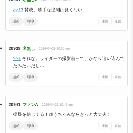
>>13
賛成。勝手な憶測は良くない
0
0
通報
返信
20939
名無し
2026-04-29 10:50 am
>>1
それな。ライダーの撮影前って、かなり追い込んで
たみたいだし…
0
0
通報
返信
20941
ファンA
2026-04-29 10:49 am
復帰を信じてる！ゆうちゃみならきっと大丈夫！
0
0
通報
返信