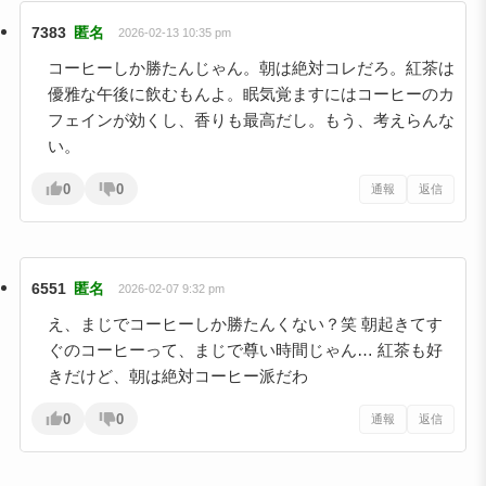
7383
匿名
2026-02-13 10:35 pm
コーヒーしか勝たんじゃん。朝は絶対コレだろ。紅茶は
優雅な午後に飲むもんよ。眠気覚ますにはコーヒーのカ
フェインが効くし、香りも最高だし。もう、考えらんな
い。
0
0
通報
返信
6551
匿名
2026-02-07 9:32 pm
え、まじでコーヒーしか勝たんくない？笑 朝起きてす
ぐのコーヒーって、まじで尊い時間じゃん… 紅茶も好
きだけど、朝は絶対コーヒー派だわ
0
0
通報
返信