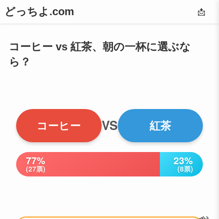
どっちよ.com
📩
コーヒー vs 紅茶、朝の一杯に選ぶな
ら？
VS
コーヒー
紅茶
77%
23%
(27票)
(8票)