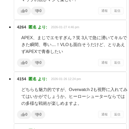
0
0
通報
返信
4264
匿名
より:
2026-01-27 4:46 pm
APEX、まじでエモすぎん？笑 3人で急に湧いてキルで
きた瞬間、尊い…！VLOも面白そうだけど、とりあえ
ずAPEXで青春したい
0
0
通報
返信
4154
匿名
より:
2026-01-26 12:24 pm
どちらも魅力的ですが、Overwatch 2も視野に入れてみ
てはいかがでしょうか。ヒーローシューターならでは
の多様な戦術が楽しめますよ。
0
0
通報
返信