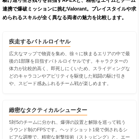
駆け巡り生き残りを目指すAPEXと、精密なエイムとチーム
連携で爆破ミッションに挑むValorant。プレイスタイルや求
められるスキルが全く異なる両者の魅力を比較します。
疾走するバトルロイヤル
広大なマップで物資を集め、徐々に狭まるエリアの中で最
後の1部隊を目指すバトルロイヤルです。キャラクターの
体力が比較的高く、即死しにくいため、スライディングな
どのキャラコンやアビリティを駆使した戦闘の駆け引き
や、スピード感あふれるチーム戦が楽しめます。
緻密なタクティカルシューター
5対5のチームに分かれ、爆弾の設置と解除を巡って戦う
ラウンド制のFPSです。ヘッドショット1発で倒されるシ
ビアな調整で、精密な射撃技術（ストッピング）と、エー