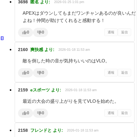
3698
匿名
より:
2026-01-25 1:01 pm
APEXはダウンしてもまだワンチャンあるのが良いんだ
よね！仲間が助けてくれると感動する！
0
0
通報
返信
2160
爽快感
より:
2026-01-18 11:53 am
敵を倒した時の音が気持ちいいのはVLO。
0
0
通報
返信
2159
eスポーツ
より:
2026-01-18 11:53 am
最近の大会の盛り上がりを見てVLOを始めた。
0
0
通報
返信
2158
フレンドと
より:
2026-01-18 11:53 am