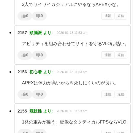
3人でワイワイカジュアルにやるならAPEXかな。
0
0
通報
返信
2157
頭脳派
より:
2026-01-18 11:53 am
アビリティを組み合わせてサイトを守るVLOは熱い。
0
0
通報
返信
2156
初心者
より:
2026-01-18 11:53 am
APEXは体力が高いから即死しにくいのが良い。
0
0
通報
返信
2155
競技性
より:
2026-01-18 11:53 am
1発の重みが違う。硬派なタクティカルFPSならVLO。