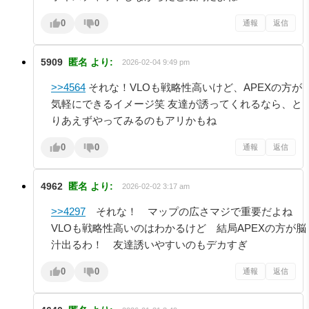
0
0
通報
返信
5909
匿名
より:
2026-02-04 9:49 pm
>>4564
それな！VLOも戦略性高いけど、APEXの方が
気軽にできるイメージ笑 友達が誘ってくれるなら、と
りあえずやってみるのもアリかもね
0
0
通報
返信
4962
匿名
より:
2026-02-02 3:17 am
>>4297
それな！ マップの広さマジで重要だよね
VLOも戦略性高いのはわかるけど 結局APEXの方が脳
汁出るわ！ 友達誘いやすいのもデカすぎ
0
0
通報
返信