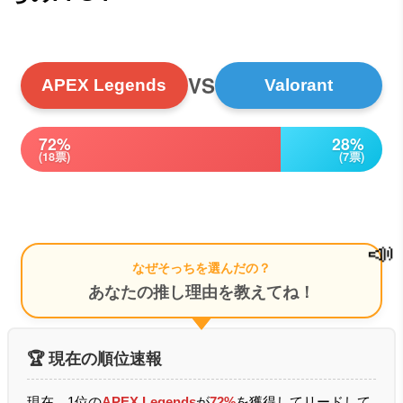
VS
APEX Legends
Valorant
72%
28%
(18票)
(7票)
📣
なぜそっちを選んだの？
あなたの推し理由を教えてね！
🏆 現在の順位速報
現在、1位の
APEX Legends
が
72%
を獲得してリードして