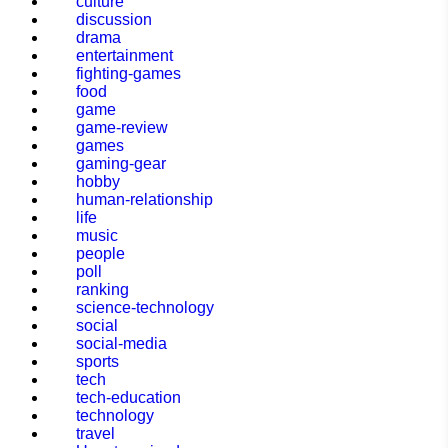
culture
discussion
drama
entertainment
fighting-games
food
game
game-review
games
gaming-gear
hobby
human-relationship
life
music
people
poll
ranking
science-technology
social
social-media
sports
tech
tech-education
technology
travel