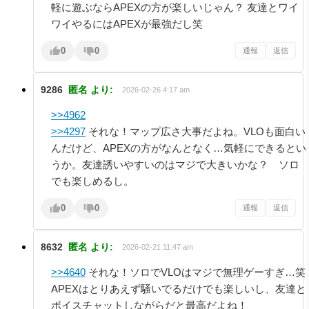
軽に遊ぶならAPEXの方が楽しいじゃん？ 友達とワイ
ワイやるにはAPEXが最強だし笑
0
0
通報
返信
9286
匿名
より:
2026-02-26 4:17 am
>>4962
>>4297
それな！マップ広さ大事だよね。VLOも面白い
んだけど、APEXの方がなんとなく…気軽にできるとい
うか。友達誘いやすいのはマジで大きいかな？ ソロ
でも楽しめるし。
0
0
通報
返信
8632
匿名
より:
2026-02-21 11:47 am
>>4640
それな！ソロでVLOはマジで無理ゲーすぎ…笑
APEXはとりあえず騒いでるだけでも楽しいし、友達と
ボイスチャットしながらだと最高だよね！