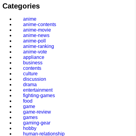
Categories
anime
anime-contents
anime-movie
anime-news
anime-poll
anime-ranking
anime-vote
appliance
business
contents
culture
discussion
drama
entertainment
fighting-games
food
game
game-review
games
gaming-gear
hobby
human-relationship