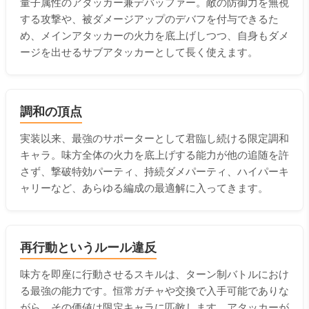
量子属性のアタッカー兼デバッファー。敵の防御力を無視
する攻撃や、被ダメージアップのデバフを付与できるた
め、メインアタッカーの火力を底上げしつつ、自身もダメ
ージを出せるサブアタッカーとして長く使えます。
調和の頂点
実装以来、最強のサポーターとして君臨し続ける限定調和
キャラ。味方全体の火力を底上げする能力が他の追随を許
さず、撃破特効パーティ、持続ダメパーティ、ハイパーキ
ャリーなど、あらゆる編成の最適解に入ってきます。
再行動というルール違反
味方を即座に行動させるスキルは、ターン制バトルにおけ
る最強の能力です。恒常ガチャや交換で入手可能でありな
がら、その価値は限定キャラに匹敵します。アタッカーが