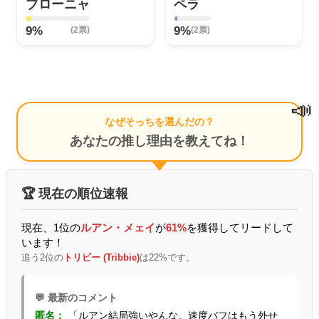
ブローニャ
ペラ
9%
9%
(2票)
(2票)
📣
なぜそっちを選んだの？
あなたの推し理由を教えてね！
🏆 現在の順位速報
現在、1位の
ルアン・メェイ
が
61%
を獲得してリードして
います！
追う2位の
トリビー (Tribbie)
は22%です。
💬 最新のコメント
匿名：
「ルアン結局強いやんな。速度バフはもう外せ