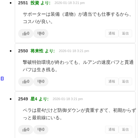
2551
投資
より:
2026-01-18 3:21 pm
サポーターは装備（遺物）が適当でも仕事するから、
コスパが良い。
0
0
通報
返信
2550
将来性
より:
2026-01-18 3:21 pm
撃破特効環境が終わっても、ルアンの速度バフと貫通
バフは生き残る。
0
0
通報
返信
2549
星4
より:
2026-01-18 3:21 pm
ペラは星4だけど防御ダウンが貴重すぎて、初期からず
っと最前線にいる。
0
0
通報
返信