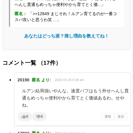
へんし貫通もめっちゃ便利やから育てとく価...」
匿名：
「>>12849 まじそれ！ルアン育てるのが一番コ
スパ良いと思うわ笑 ...」
あなたはどっち派？推し理由を教えてね！
コメント一覧
（17件）
20190
匿名
より:
2026-04-25 8:38 am
ルアン結局強いやんな。速度バフはもう外せへんし貫
通もめっちゃ便利やから育てとく価値あるわ。せや
ね。
0
0
通報
返信