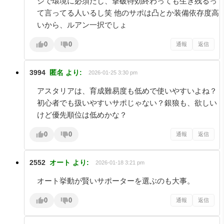
ジで環境に必須だし、撃破特効終わっても生き残るっ
て言ってる人いるし笑 他のサポは凸とか装備依存度高
いから、ルアン一択でしょ
0
0
通報
返信
3994
匿名
より:
2026-01-25 3:30 pm
アスタリアは、育成難易度も低めで使いやすいよね？
初心者でも扱いやすいサポじゃない？銀狼も、欲しい
けど優先順位は低めかな？
0
0
通報
返信
2552
オート
より:
2026-01-18 3:21 pm
オート挙動が賢いサポーターを選ぶのも大事。
0
0
通報
返信