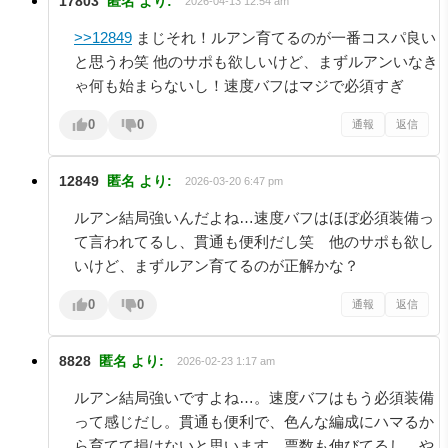
17803
匿名
より:
2026-04-13 12:54 am
>>12849
まじそれ！ルアン育てるのが一番コスパ良い
と思うわ笑 他のサポも欲しいけど、まずルアンいなき
ゃ何も始まらないし！速度バフはマジで必須すぎ
0
0
通報
返信
12849
匿名
より:
2026-03-20 6:47 pm
ルアン結局強いんだよね…速度バフはほぼ必須装備っ
て言われてるし、貫通も便利だし笑 他のサポも欲し
いけど、まずルアン育てるのが正解かな？
0
0
通報
返信
8828
匿名
より:
2026-02-23 1:17 am
ルアン結局強いですよね…。速度バフはもう必須装備
って感じだし。貫通も便利で、色んな編成にハマるか
ら育てて損はないと思います。票数も伸びてるし、や