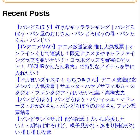
Recent Posts
【パンどろぼう】好きなキャラランキング｜パンどろ
ぼう・パン屋のおじさん・パンどろぼうの母・パンた
くん・パンじい
【TVアニメMAO】アニメ放送記念 推し人気投票｜オ
ンラインくじで運試し！限定アクスタやキャラファイ
ングラフを狙いたい！・コラボグッズを確実にゲッ
ト！『YOURかんたん着物』で特別なアイテムを手に
入れたい！
【ドカ食いダイスキ！ もちづきさん】アニメ放送記念
メンバー人気投票｜サエッタ・ハヤブサフィルム・ス
タジオ・ファンタジア・はいたい七葉・高橋丈夫
【パンどろぼう】パンどろぼう・パティシエ・マドレ
ーヌ・おかみさん・パンどろぼうのお父さん ファン投
票結果
【ゾンビランドサガ】配信記念！大いに応援した
い！・期待はするけど、様子見かな・あまり関心がな
い 推し推し投票