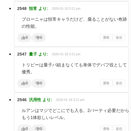
2548
恒常
より:
2026-01-18 3:21 pm
ブローニャは恒常キャラだけど、腐ることがない奇跡
の性能。
0
0
通報
返信
2547
量子
より:
2026-01-18 3:21 pm
トリビーは量子パ組まなくても単体でデバフ役として
優秀。
0
0
通報
返信
2546
汎用性
より:
2026-01-18 3:21 pm
ルアンはマジでどこにでも入る。2パーティ必要だから
もう1体欲しいレベル。
0
0
通報
返信