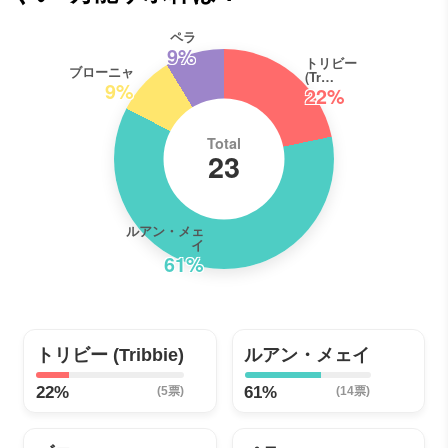
ペラ
9%
トリビー
ブローニャ
(Tr…
9%
22%
Total
23
ルアン・メェ
イ
61%
トリビー (Tribbie)
ルアン・メェイ
22%
61%
(5票)
(14票)