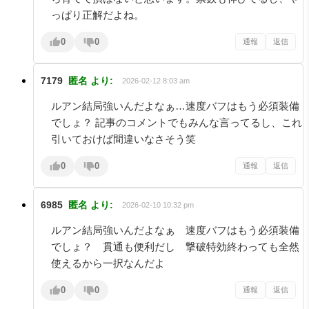
っぱり正解だよね。
0
0
通報
返信
7179
匿名
より:
2026-02-12 8:03 am
ルアン結局強いんだよなぁ…速度バフはもう必須装備
でしょ？ 記事のコメントでもみんな言ってるし、これ
引いておけば間違いなさそう笑
0
0
通報
返信
6985
匿名
より:
2026-02-10 10:32 pm
ルアン結局強いんだよなぁ 速度バフはもう必須装備
でしょ？ 貫通も便利だし 撃破特効終わっても全然
使えるから一択なんだよ
0
0
通報
返信