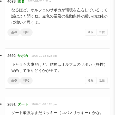
4078
匿名
2026-01-26 1:21 am
なるほど、オルフェのサポカが環境を左右しているって
話はよく聞くね。金色の暴君の発動条件が緩いのは確か
に強いと思うよ。
0
0
通報
返信
2692
サポカ
2026-01-18 3:28 pm
キャラも大事だけど、結局はオルフェのサポカ（根性）
完凸してるかどうかが全て。
0
0
通報
返信
2691
ダート
2026-01-18 3:28 pm
ダート最強はまだリッキー（コパノリッキー）かな。