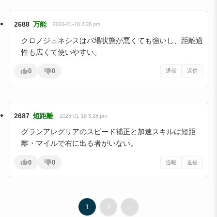
2688
万能
2026-01-18 3:28 pm
クロノジェネシスはバ場状態が悪くても強いし、距離適
性も広くて使いやすい。
0
0
通報
返信
2687
短距離
2026-01-18 3:28 pm
グランアレグリアのスピード補正と加速スキルは短距
離・マイルで右に出る者がいない。
0
0
通報
返信
1
2
›