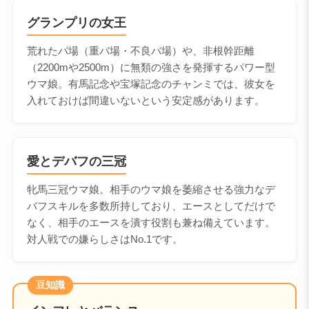
グランプリの女王
荒れたバ場（重バ場・不良バ場）や、非根幹距離
（2200mや2500m）に無類の強さを発揮するパワー型
ウマ娘。有馬記念や宝塚記念のチャンミでは、彼女を
入れておけば間違いないという安定感があります。
愛とデバフの三冠
牝馬三冠ウマ娘。相手のウマ娘を萎縮させる強力なデ
バフスキルを多数所持しており、エースとしてだけで
なく、相手のエースを潰す役割も兼ね備えています。
対人戦での嫌らしさはNo.1です。
豆知識