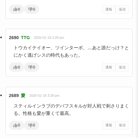
0
0
通報
返信
2690
TTG
2026-01-18 3:28 pm
トウカイテイオー、ツインターボ、…あと誰だっけ？と
にかく逃げシスの時代もあった。
0
0
通報
返信
2689
愛
2026-01-18 3:28 pm
スティルインラブのデバフスキルが対人戦で刺さりまく
る。性格も愛が重くて最高。
0
0
通報
返信