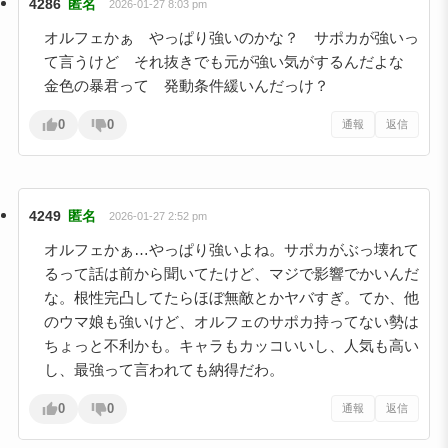
4286
匿名
2026-01-27 8:03 pm
オルフェかぁ やっぱり強いのかな？ サポカが強いっ
て言うけど それ抜きでも元が強い気がするんだよな
金色の暴君って 発動条件緩いんだっけ？
0
0
通報
返信
4249
匿名
2026-01-27 2:52 pm
オルフェかぁ…やっぱり強いよね。サポカがぶっ壊れて
るって話は前から聞いてたけど、マジで影響でかいんだ
な。根性完凸してたらほぼ無敵とかヤバすぎ。てか、他
のウマ娘も強いけど、オルフェのサポカ持ってない勢は
ちょっと不利かも。キャラもカッコいいし、人気も高い
し、最強って言われても納得だわ。
0
0
通報
返信