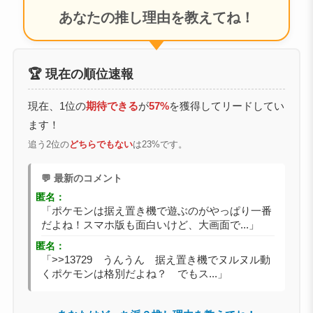
あなたの推し理由を教えてね！
🏆 現在の順位速報
現在、1位の
期待できる
が
57%
を獲得してリードしてい
ます！
追う2位の
どちらでもない
は23%です。
💬 最新のコメント
匿名：
「ポケモンは据え置き機で遊ぶのがやっぱり一番
だよね！スマホ版も面白いけど、大画面で...」
匿名：
「>>13729 うんうん 据え置き機でヌルヌル動
くポケモンは格別だよね？ でもス...」
あなたはどっち派？推し理由を教えてね！