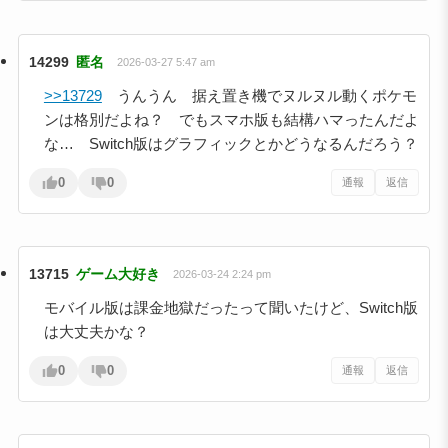
14299
匿名
2026-03-27 5:47 am
>>13729
うんうん 据え置き機でヌルヌル動くポケモ
ンは格別だよね？ でもスマホ版も結構ハマったんだよ
な… Switch版はグラフィックとかどうなるんだろう？
0
0
通報
返信
13715
ゲーム大好き
2026-03-24 2:24 pm
モバイル版は課金地獄だったって聞いたけど、Switch版
は大丈夫かな？
0
0
通報
返信